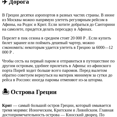
✈️ Дорога
В Греции десятки аэропортов в разных частях страны. В июне
из Москвы можно напрямую улететь регулярным рейсом в
Афины, на Родос и Крит. Если хотите добраться до Санторини
на самолете, придется делать пересадку в Афинах.
Перелет в пик сезона в среднем стоят 20 000 Р . Если купить
билет заранее или поймать дешевый чартер, можно
сэкономить: некоторым удается улететь в Грецию за 6000—12
000 Р .
Чтобы сесть на первый паром и отправиться в путешествие по
другим островам, удобнее прилетать в Афины: из афинского
порта Пирей ходит больше всего паромов. Перед вылетом
обратно советуем вернуться на материк минимум за сутки до
рейса в Россию: иногда паромы отменяют из-за шторма.
🏝️ Острова Греции
Крит
— самый большой остров Греции, который омывается
тремя морями: Ионическим, Критским и Ливийским. Главная
достопримечательность острова — Кносский дворец. По