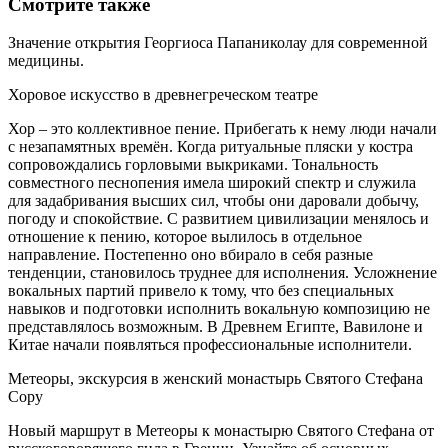
Смотрите также
Значение открытия Георгиоса Папаниколау для современной
медицины.
Хоровое искусство в древнегреческом театре
Хор – это коллективное пение. Прибегать к нему люди начали
с незапамятных времён. Когда ритуальные пляски у костра
сопровождались горловыми выкриками. Тональность
совместного песнопения имела широкий спектр и служила
для задабривания высших сил, чтобы они даровали добычу,
погоду и спокойствие. С развитием цивилизации менялось и
отношение к пению, которое вылилось в отдельное
направление. Постепенно оно вбирало в себя разные
тенденции, становилось труднее для исполнения. Усложнение
вокальных партий привело к тому, что без специальных
навыков и подготовки исполнить вокальную композицию не
представлялось возможным. В Древнем Египте, Вавилоне и
Китае начали появляться профессиональные исполнители.
Метеоры, экскурсия в женский монастырь Святого Стефана
Copy
Новый маршрут в Метеоры к монастырю Святого Стефана от