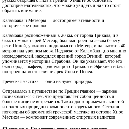
русскоговорящего гида в Греции. Узнайте об основных
достопримечательностях, что можно увидеть и на что стоит
обратить внимание.
Каламбака и Метеоры — достопримечательности и
историческое прошлое
Каламбака расположенный в 20 км. от города Трикала, и в
6км. от монастырей Метеор, был выстроен на левом берегу
реки Пиней, у южного подножья гор Метеор, и на высоте 240
метров над уровнем моря. Недалеко от Каламбаки ,по мнению
исследователей, находился древний город Эгиний, который
упоминается у историка Страбона. Он же указывает, что это
был город Тимфеев, граничащий с Триккой и Эфикией и был
построен на месте слияния рек Иона и Пенея.
Греческая мастиха — одно из чудес природы.
Отправляясь в путешествие по Греции главное — заранее
познакомиться с тем, что представляет собой ценность и
больше нигде не встречается. Таких достопримечательностей
и полезных природных компонентов здесь много. Сегодня
поговорим об ароматной греческой мастике из острова Хиос
Мастиха — компонент современных спиртных напитков