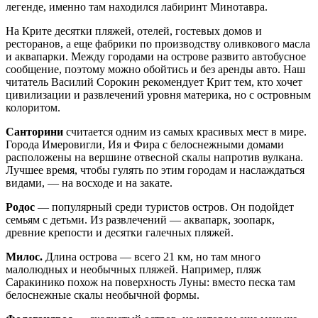
легенде, именно там находился лабиринт Минотавра.
На Крите десятки пляжей, отелей, гостевых домов и
ресторанов, а еще фабрики по производству оливкового масла
и аквапарки. Между городами на острове развито автобусное
сообщение, поэтому можно обойтись и без аренды авто. Наш
читатель Василий Сорокин рекомендует Крит тем, кто хочет
цивилизации и развлечений уровня материка, но с островным
колоритом.
Санторини
считается одним из самых красивых мест в мире.
Города Имеровигли, Ия и Фира с белоснежными домами
расположены на вершине отвесной скалы напротив вулкана.
Лучшее время, чтобы гулять по этим городам и наслаждаться
видами, — на восходе и на закате.
Родос
— популярный среди туристов остров. Он подойдет
семьям с детьми. Из развлечений — аквапарк, зоопарк,
древние крепости и десятки галечных пляжей.
Милос.
Длина острова — всего 21 км, но там много
малолюдных и необычных пляжей. Например, пляж
Саракинико похож на поверхность Луны: вместо песка там
белоснежные скалы необычной формы.