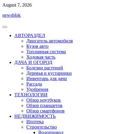
Перейти
August 7, 2026
к
newsblok
содержимому
АВТОРАЗДЕЛ
Двигатель автомобиля
Кузов авто
Топливная система
Ходовая часть
ДАЧА И ОГОРОД
Болезни растений
Деревья и кустарники
Инвентарь для дачи
Рассада
Удобрения
ТЕХНОЛОГИИ
Обзор ноутбуков
Обзор планшетов
Обзор смартфонов
НЕДВИЖИМОСТЬ
Ипотека
Строительство
Водопровод