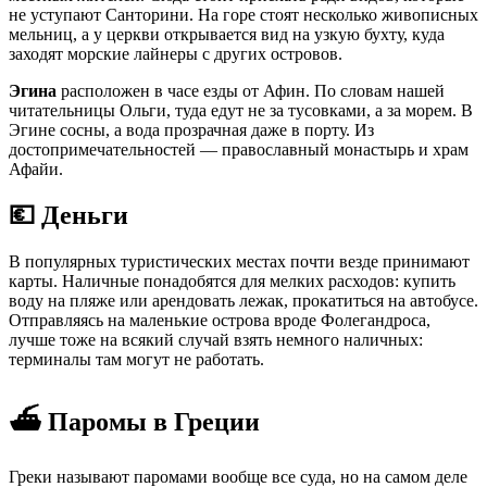
не уступают Санторини. На горе стоят несколько живописных
мельниц, а у церкви открывается вид на узкую бухту, куда
заходят морские лайнеры с других островов.
Эгина
расположен в часе езды от Афин. По словам нашей
читательницы Ольги, туда едут не за тусовками, а за морем. В
Эгине сосны, а вода прозрачная даже в порту. Из
достопримечательностей — православный монастырь и храм
Афайи.
💶 Деньги
В популярных туристических местах почти везде принимают
карты. Наличные понадобятся для мелких расходов: купить
воду на пляже или арендовать лежак, прокатиться на автобусе.
Отправляясь на маленькие острова вроде Фолегандроса,
лучше тоже на всякий случай взять немного наличных:
терминалы там могут не работать.
⛴️ Паромы в Греции
Греки называют паромами вообще все суда, но на самом деле