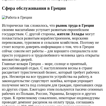
Сфера обслуживания в Греции
Исторически так сложилось, что
рынок труда в Греции
своими масштабами уступает развитым европейским
государствам. С другой стороны,
жители Эллады
могут
похвастаться развитым кораблестроением, морскими
перевозками, туризмом и сельским хозяйством. Поэтому не
стоит всецело доверять информации о том, что в Греции
сейчас совсем нет работы – для хорошего специалиста или
просто усердного и трудолюбивого человека здесь открыты
множество дверей.
Главные козыри Греции – море, солнце и приятный,
расслабляющий отдых. С наступлением весны в стране
расцветает туристический бизнес, который требует рабочих
рук. Несмотря на все трудности устройства на работу, в
законодательстве существует лазейка, которая упрощает
получение места под солнцем для граждан, приехавших сюда
из других стран. Ежегодно этим пользуются тысячи сезонных
рабочих из Польши, России, Украины, Беларуси и других
стран. К превеликому сожалению, некоторые индивидуумы
проводят демпинг расценок на оплату труда, соглашаясь