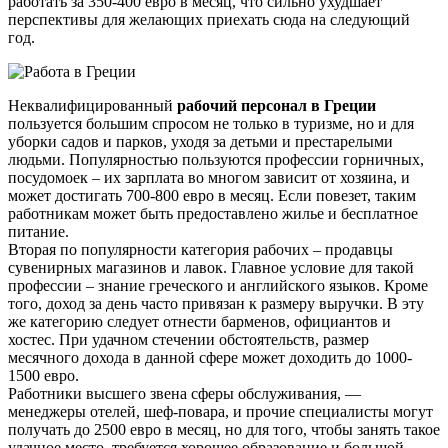
работать за 350-400 евро в месяц, что сильно ухудшает
перспективы для желающих приехать сюда на следующий
год.
Неквалифицированный
рабочий персонал в Греции
пользуется большим спросом не только в туризме, но и для
уборки садов и парков, уходя за детьми и престарелыми
людьми. Популярностью пользуются профессии горничных,
посудомоек – их зарплата во многом зависит от хозяина, и
может достигать 700-800 евро в месяц. Если повезет, таким
работникам может быть предоставлено жилье и бесплатное
питание.
Вторая по популярности категория рабочих – продавцы
сувенирных магазинов и лавок. Главное условие для такой
профессии – знание греческого и английского языков. Кроме
того, доход за день часто привязан к размеру выручки. В эту
же категорию следует отнести барменов, официантов и
хостес. При удачном стечении обстоятельств, размер
месячного дохода в данной сфере может доходить до 1000-
1500 евро.
Работники высшего звена сферы обслуживания, —
менеджеры отелей, шеф-повара, и прочие специалисты могут
получать до 2500 евро в месяц, но для того, чтобы занять такое
удачное место, требуется хорошее образование и большой