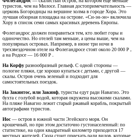
Фолегандрос
— скалистый остров, на котором еще меньше
туристов, чем на Милосе. Главная достопримечательность —
церковь Богородицы на вершине холма в городе Хора. Это
лучшая обзорная площадка на острове. «Си-эн-эн» включила
Хору в список семи самых красивых деревень Европы.
Фолегандрос должен понравиться тем, кто любит горы и
одиночество. Но отелей там меньше, а цены выше, чем на
популярных островах. Например, в июне три ночи в
трехзвездочном отеле на Фолегандросе стоят около 20 000 Р ,
а на Родосе — 16 000 Р .
На Корфу
разнообразный рельеф. С одной стороны —
пологие пляжи, где хорошо купаться с детьми, с другой —
скалы. Остров очень зеленый и подходит для
самостоятельных поездок.
На Закинтос, или Закинф
, туристы едут ради Навагио. Это
бухта с голубой водой, которая окружена высокими скалами.
На пляже Навагио лежит старый ржавый корабль, покрытый
автографами туристов.
Иос
— остров в южной части Эгейского моря. Он
крошечный, но при этом достаточно густонаселенный: по
статистике, на один квадратный километр приходится 17
местных жителей. Сюда стоит приехать ради видов, которые