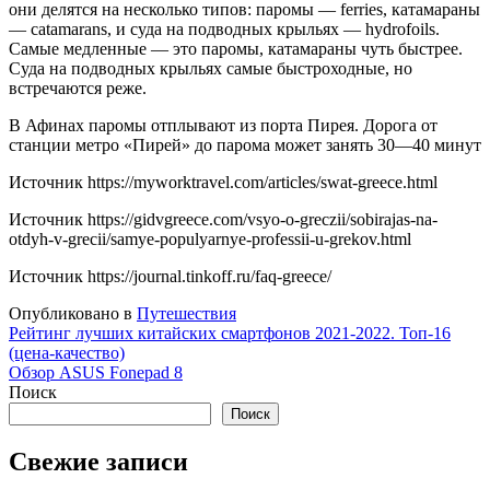
они делятся на несколько типов: паромы — ferries, катамараны
— catamarans, и суда на подводных крыльях — hydrofoils.
Самые медленные — это паромы, катамараны чуть быстрее.
Суда на подводных крыльях самые быстроходные, но
встречаются реже.
В Афинах паромы отплывают из порта Пирея. Дорога от
станции метро «Пирей» до парома может занять 30—40 минут
Источник
https://myworktravel.com/articles/swat-greece.html
Источник
https://gidvgreece.com/vsyo-o-greczii/sobirajas-na-
otdyh-v-grecii/samye-populyarnye-professii-u-grekov.html
Источник
https://journal.tinkoff.ru/faq-greece/
Опубликовано в
Путешествия
Навигация
Рейтинг лучших китайских смартфонов 2021-2022. Топ-16
(цена-качество)
по
Обзор ASUS Fonepad 8
записям
Поиск
Поиск
Свежие записи