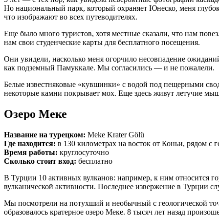
Но национальный парк, который охраняет Юнеско, меня глубоко
что изображают во всех путеводителях.
Еще было много туристов, хотя местные сказали, что нам пове
нам свои студенческие карты для бесплатного посещения.
Они увидели, насколько меня огорчило несовпадение ожиданий
как подземный Памуккале. Мы согласились — и не пожалели.
Белые известняковые «кувшинки» с водой под пещерными свод
некоторые камни покрывает мох. Еще здесь живут летучие мыш
Озеро Меке
Название на турецком:
Meke Krater Gölü
Где находится:
в 130 километрах на восток от Коньи, рядом с 
Время работы:
круглосуточно
Сколько стоит вход:
бесплатно
В Турции 10 активных вулканов: например, к ним относится г
вулканической активности. Последнее извержение в Турции слу
Мы посмотрели на потухший и необычный с геологической точк
образовалось кратерное озеро Меке. 8 тысяч лет назад произош