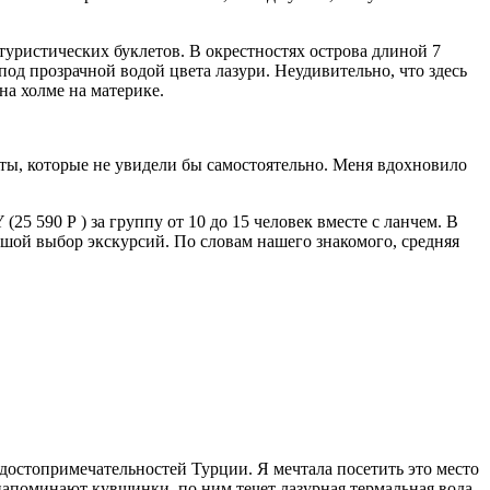
туристических буклетов. В окрестностях острова длиной 7
од прозрачной водой цвета лазури. Неудивительно, что здесь
на холме на материке.
ты, которые не увидели бы самостоятельно. Меня вдохновило
25 590 Р ) за группу от 10 до 15 человек вместе с ланчем. В
ьшой выбор экскурсий. По словам нашего знакомого, средняя
достопримечательностей Турции. Я мечтала посетить это место
 напоминают кувшинки, по ним течет лазурная термальная вода.