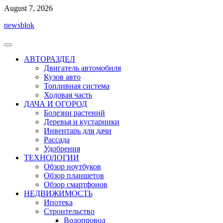
Перейти
August 7, 2026
к
newsblok
содержимому
АВТОРАЗДЕЛ
Двигатель автомобиля
Кузов авто
Топливная система
Ходовая часть
ДАЧА И ОГОРОД
Болезни растений
Деревья и кустарники
Инвентарь для дачи
Рассада
Удобрения
ТЕХНОЛОГИИ
Обзор ноутбуков
Обзор планшетов
Обзор смартфонов
НЕДВИЖИМОСТЬ
Ипотека
Строительство
Водопровод