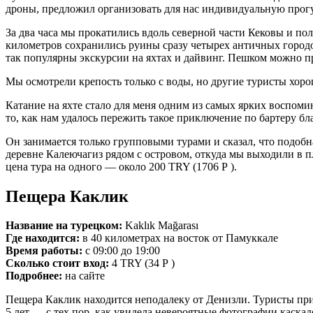
дроны, предложил организовать для нас индивидуальную прогу
За два часа мы прокатились вдоль северной части Кековы и по
километров сохранились руины сразу четырех античных городов
так популярны экскурсии на яхтах и дайвинг. Пешком можно пр
Мы осмотрели крепость только с воды, но другие туристы хоро
Катание на яхте стало для меня одним из самых ярких воспом
то, как нам удалось пережить такое приключение по бартеру б
Он занимается только групповыми турами и сказал, что подобная
деревне Калеючагиз рядом с островом, откуда мы выходили в п
цена тура на одного — около 200 TRY (1706 Р ).
Пещера Каклик
Название на турецком:
Kaklık Mağarası
Где находится:
в 40 километрах на восток от Памуккале
Время работы:
с 09:00 до 19:00
Сколько стоит вход:
4 TRY (34 Р )
Подробнее:
на сайте
Пещера Каклик находится неподалеку от Денизли. Туристы при
5 лет — с тех пор, как увидела невероятные фотографии каска