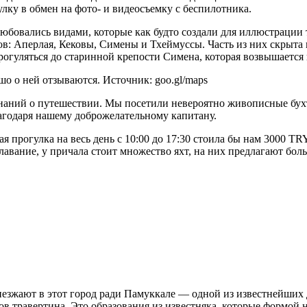
лку в обмен на фото- и видеосъемку с беспилотника.
любовались видами, которые как будто создали для иллюстрации 
: Аперлая, Кековы, Симены и Тхеймуссы. Часть из них скрыта п
огуляться до старинной крепости Симена, которая возвышается 
шо о ней отзываются. Источник: goo.gl/maps
инаний о путешествии. Мы посетили невероятно живописные бух
лагодаря нашему доброжелательному капитану.
 прогулка на весь день с 10:00 до 17:30 стоила бы нам 3000 TRY (
лавание, у причала стоит множество яхт, на них предлагают бол
езжают в этот город ради Памуккале — одной из известнейших 
дов травертина. Это образования из известняка, которые формой