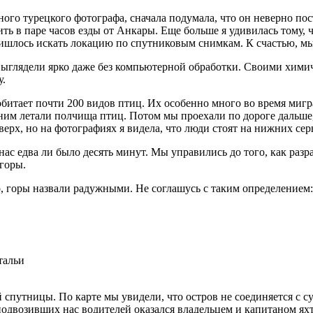
ного турецкого фотографа, сначала подумала, что он неверно по
ть в паре часов езды от Анкары. Еще больше я удивилась тому, 
шлось искать локацию по спутниковым снимкам. К счастью, мы
выглядели ярко даже без компьютерной обработки. Своими хим
у.
 обитает почти 200 видов птиц. Их особенно много во время миг
 ним летали полчища птиц. Потом мы проехали по дороге дальше,
ерх, но на фотографиях я видела, что люди стоят на нижних сер
нас едва ли было десять минут. Мы управились до того, как разр
 горы.
о, горы назвали радужными. Не соглашусь с таким определением
тальи
 спутницы. По карте мы увидели, что остров не соединяется с с
одвозивших нас водителей оказался владельцем и капитаном яхты.