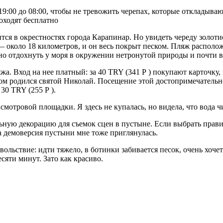
9:00 до 08:00, чтобы не тревожить черепах, которые откладываю
роходят бесплатно
ится в окрестностях города Карапинар. Но увидеть череду золо
 около 18 километров, и он весь покрыт песком. Пляж располо
но отдохнуть у моря в окружении нетронутой природы и почти в
а. Вход на нее платный: за 40 TRY (341 Р ) покупают карточку, 
ом родился святой Николай. Посещение этой достопримечательно
30 TRY (255 Р ).
отровой площадки. Я здесь не купалась, но видела, что вода чис
ную декорацию для съемок сцен в пустыне. Если выбрать прави
та демоверсия пустыни мне тоже приглянулась.
ьствие: идти тяжело, в ботинки забивается песок, очень хочет
есяти минут. Зато как красиво.