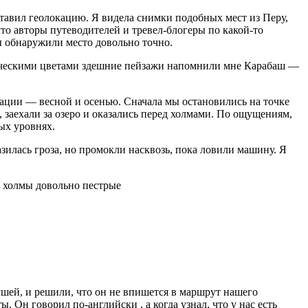
ставил геолокацию. Я видела снимки подобных мест из Перу,
что авторы путеводителей и тревел-блогеры по какой-то
 обнаружили место довольно точно.
ическими цветами здешние пейзажи напомнили мне Карабаш —
рации — весной и осенью. Сначала мы остановились на точке
 заехали за озеро и оказались перед холмами. По ощущениям,
ых уровнях.
азилась гроза, но промокли насквозь, пока ловили машину. Я
: холмы довольно пестрые
ушей, и решили, что он не впишется в маршрут нашего
 Он говорил по-английски , а когда узнал, что у нас есть