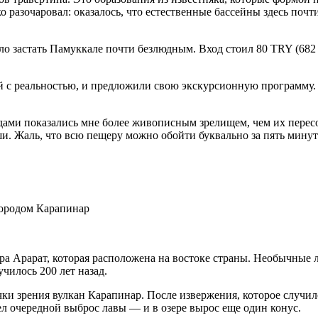
 разочаровал: оказалось, что естественные бассейны здесь почт
зло застать Памуккале почти безлюдным. Вход стоил 80 TRY (68
 с реальностью, и предложили свою экскурсионную программу. 
ами показались мне более живописным зрелищем, чем их пересо
и. Жаль, что всю пещеру можно обойти буквально за пять минут
городом Карапинар
ора Арарат, которая расположена на востоке страны. Необычные
чилось 200 лет назад.
и зрения вулкан Карапинар. После извержения, которое случило
ел очередной выброс лавы — и в озере вырос еще один конус.