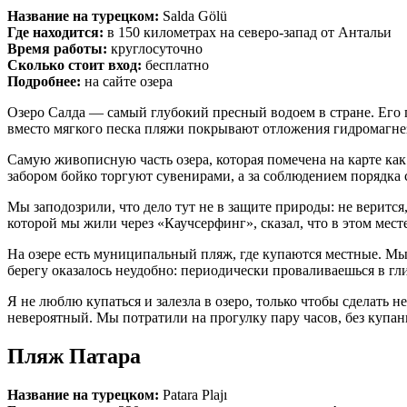
Название на турецком:
Salda Gölü
Где находится:
в 150 километрах на северо-запад от Антальи
Время работы:
круглосуточно
Сколько стоит вход:
бесплатно
Подробнее:
на сайте озера
Озеро Салда — самый глубокий пресный водоем в стране. Его г
вместо мягкого песка пляжи покрывают отложения гидромагнез
Самую живописную часть озера, которая помечена на карте как
забором бойко торгуют сувенирами, а за соблюдением порядка 
Мы заподозрили, что дело тут не в защите природы: не веритс
которой мы жили через «Каучсерфинг», сказал, что в этом мест
На озере есть муниципальный пляж, где купаются местные. Мы
берегу оказалось неудобно: периодически проваливаешься в гл
Я не люблю купаться и залезла в озеро, только чтобы сделать 
невероятный. Мы потратили на прогулку пару часов, без купан
Пляж Патара
Название на турецком:
Patara Plajı