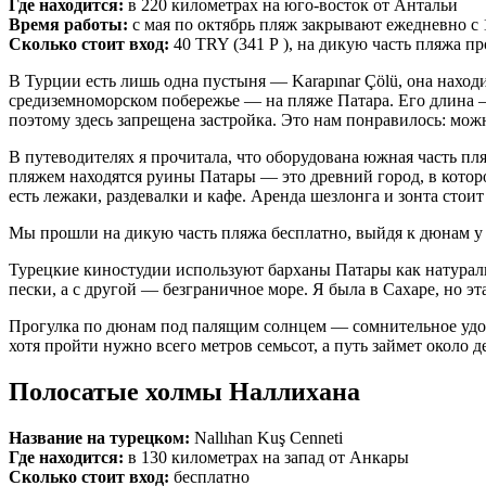
Где находится:
в 220 километрах на юго-восток от Антальи
Время работы:
с мая по октябрь пляж закрывают ежедневно с 1
Сколько стоит вход:
40 TRY (341 Р ), на дикую часть пляжа п
В Турции есть лишь одна пустыня — Karapınar Çölü, она наход
средиземноморском побережье — на пляже Патара. Его длина —
поэтому здесь запрещена застройка. Это нам понравилось: мож
В путеводителях я прочитала, что оборудована южная часть пляж
пляжем находятся руины Патары — это древний город, в котор
есть лежаки, раздевалки и кафе. Аренда шезлонга и зонта стоит 
Мы прошли на дикую часть пляжа бесплатно, выйдя к дюнам у см
Турецкие киностудии используют барханы Патары как натураль
пески, а с другой — безграничное море. Я была в Сахаре, но э
Прогулка по дюнам под палящим солнцем — сомнительное удовол
хотя пройти нужно всего метров семьсот, а путь займет около д
Полосатые холмы Наллихана
Название на турецком:
Nallıhan Kuş Cenneti
Где находится:
в 130 километрах на запад от Анкары
Сколько стоит вход:
бесплатно