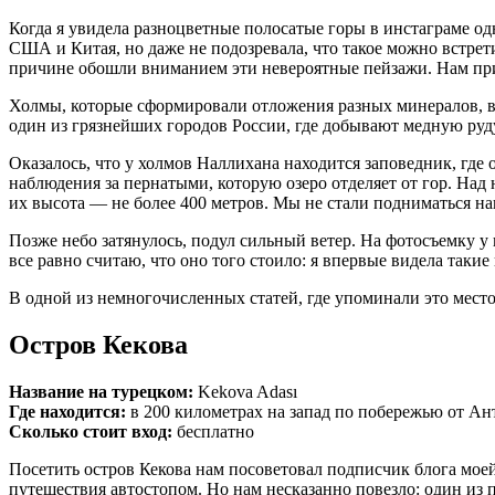
Когда я увидела разноцветные полосатые горы в инстаграме од
США и Китая, но даже не подозревала, что такое можно встрети
причине обошли вниманием эти невероятные пейзажи. Нам при
Холмы, которые сформировали отложения разных минералов, 
один из грязнейших городов России, где добывают медную руд
Оказалось, что у холмов Наллихана находится заповедник, где
наблюдения за пернатыми, которую озеро отделяет от гор. Над
их высота — не более 400 метров. Мы не стали подниматься нав
Позже небо затянулось, подул сильный ветер. На фотосъемку у 
все равно считаю, что оно того стоило: я впервые видела такие
В одной из немногочисленных статей, где упоминали это мест
Остров Кекова
Название на турецком:
Kekova Adası
Где находится:
в 200 километрах на запад по побережью от Ан
Сколько стоит вход:
бесплатно
Посетить остров Кекова нам посоветовал подписчик блога моей
путешествия автостопом. Но нам несказанно повезло: один из п