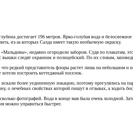
лубина достигает 196 метров. Ярко-голубая вода и белоснежное
ита, из-за которых Салда имеет такую необычную окраску.
 «Мальдивы», недавно огородили забором. Судя по плакатам, это
с вышки следят охранник и полицейский. По их словам, заповед
я, что редкий представитель флоры растет лишь на небольшом и 
е хотели построить коттеджный поселок.
 искали более уединенную локацию, поэтому прогулялись на пар
ину, о лечебных свойствах которой пишут в отзывах, а ходить б
несколько фотографий. Вода в конце мая была очень холодной. За
ия можно управиться быстрее.