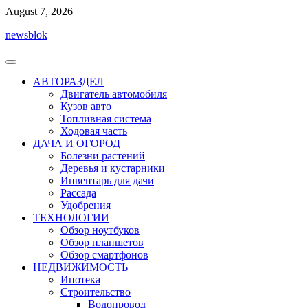
Перейти
August 7, 2026
к
newsblok
содержимому
АВТОРАЗДЕЛ
Двигатель автомобиля
Кузов авто
Топливная система
Ходовая часть
ДАЧА И ОГОРОД
Болезни растений
Деревья и кустарники
Инвентарь для дачи
Рассада
Удобрения
ТЕХНОЛОГИИ
Обзор ноутбуков
Обзор планшетов
Обзор смартфонов
НЕДВИЖИМОСТЬ
Ипотека
Строительство
Водопровод