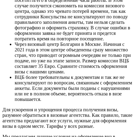
посетитть его в определенные часы работы. В этом
случае получится сэкономить на комиссии визового
центра, однако это чревато потерей времени, так как
сотрудники Консульства не консультируют по поводу
правильного заполнения анкеты, там нельзя сделать
фотографию и оформить страховку. В случае ошибки в
оформлении заявка не будет принята и предется
потратить время на повторное посещение.
Через визовый центр Болгарии в Москве. Начиная с
2021 года в этом центре объеденены сразу множество
стран, что приводит огромным очередям не только при
подаче, но уже на этапе записи. Размер комиссии ВЦБ
составляет 35 Евро. Сравните стоимость оформления
визы с нашими ценами.
ВЦБ более требовательны к документам и так же не
консультируют по вопросам, связанным с оформлением
анкеты. Если документы были поданы с нарушениями
или не в полном объеме, вероятность отказа в визе
повышается.
Для ускорения и упрощения процесса получения визы,
разумнее обратиться в визовые агентства. Как правило, такие
агентства предлагают все услуги, нужные для оформления
визы в одном месте. Тарифы у всех разные.
Мы предлагаем лучшие условия на оформление виз в