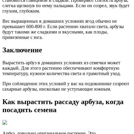
становится глянцевой и гладкой. Проверяют спелость арбуза,
слегка щелкнув по нему пальцами. Если он созрел, звук будет
глухим, глубоким.
Вес выращенных в домашних условиях ягод обычно не
превышает 600-800 г. Если растению хватало света, арбузы
будут такими же сладкими и вкусными, как плоды,
привезенные с юга.
Заключение
Вырастить арбуз в домашних условиях из семечки может
каждый. Для этого растению обеспечивают комфортную
температуру, нужное количества света и грамотный уход.
При соблюдении этих условий у вас на подоконнике созреют
сахарные арбузы, нисколько не уступающие южным.
Как вырастить рассаду арбуза, когда
посадить семена
Арбуз, довольно оригинальное растение. Это