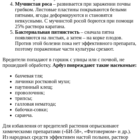
Мучнистая роса
– развивается при заражении почвы
грибком. Листовые пластины покрываются белыми
пятнами, ягоды деформируются и становятся
невкусными. С мучнистой росой борются при помощи
25% раствора каратана.
Бактериальная пятнистость
– сначала пятна
появляются на листьях, а затем – на корке плодов.
Против этой болезни пока нет эффективного препарата,
поэтому пораженные части культуры срезают.
Вредители попадают в горшок с улицы или с почвой, не
прошедшей обработку.
Арбуз повреждают такие насекомые:
бахчевая тля;
личинки ростковой мухи;
паутинный клещ;
проволочник;
трипсы;
галловая нематода;
бабочки-совки;
саранча.
Для избавления от вредителей растения опрыскивают
химическими препаратами («БИ-58», «Фитовермом» и др.).
Из народных средств эффективен настой полыни, раствор