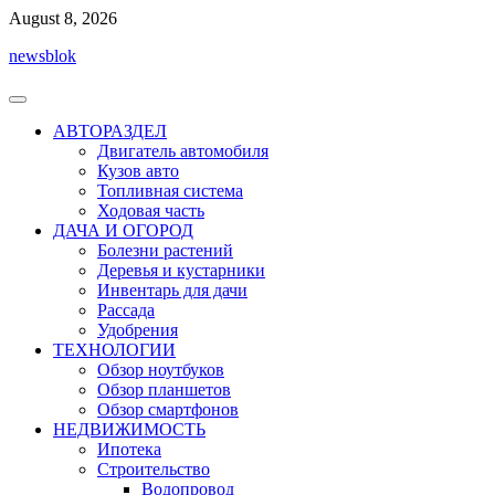
Перейти
August 8, 2026
к
newsblok
содержимому
АВТОРАЗДЕЛ
Двигатель автомобиля
Кузов авто
Топливная система
Ходовая часть
ДАЧА И ОГОРОД
Болезни растений
Деревья и кустарники
Инвентарь для дачи
Рассада
Удобрения
ТЕХНОЛОГИИ
Обзор ноутбуков
Обзор планшетов
Обзор смартфонов
НЕДВИЖИМОСТЬ
Ипотека
Строительство
Водопровод