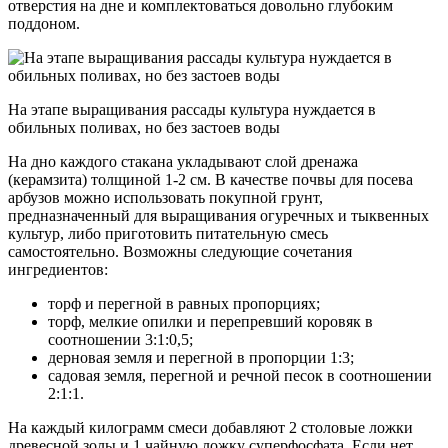
отверстия на дне и комплектоваться довольно глубоким
поддоном.
На этапе выращивания рассады культура нуждается в
обильных поливах, но без застоев воды
На дно каждого стакана укладывают слой дренажа
(керамзита) толщиной 1-2 см. В качестве почвы для посева
арбузов можно использовать покупной грунт,
предназначенный для выращивания огуречных и тыквенных
культур, либо приготовить питательную смесь
самостоятельно. Возможны следующие сочетания
ингредиентов:
торф и перегной в равных пропорциях;
торф, мелкие опилки и перепревший коровяк в
соотношении 3:1:0,5;
дерновая земля и перегной в пропорции 1:3;
садовая земля, перегной и речной песок в соотношении
2:1:1.
На каждый килограмм смеси добавляют 2 столовые ложки
древесной золы и 1 чайную ложку суперфосфата. Если нет