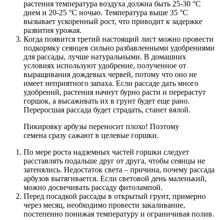
растения температура воздуха должна быть 25-30 °C
днем ​​и 20-25 °C ночью. Температура выше 35 °C
вызывает ускоренный рост, что приводит к задержке
развития урожая.
Когда появится третий настоящий лист можно провести
подкормку сеянцев сильно разбавленными удобрениями
для рассады, лучше натуральными. В домашних
условиях используют удобрение, полученное от
выращивания дождевых червей, потому что оно не
имеет неприятного запаха. Если рассаде дать много
удобрений, растения начнут бурно расти и перерастут
горшок, а высаживать их в грунт будет еще рано.
Переросшая рассада будет страдать, станет вялой.
Пикировку арбузы переносит плохо! Поэтому
семена сразу сажают в целевые горшки.
По мере роста надземных частей горшки следует
расставлять подальше друг от друга, чтобы сеянцы не
затенялись. Недостаток света – причина, почему рассада
арбузов вытягивается. Если световой день маленький,
можно досвечивать рассаду фитолампой.
Перед посадкой рассады в открытый грунт, примерно
через месяц, необходимо провести закаливание,
постепенно понижая температуру и ограничивая полив.