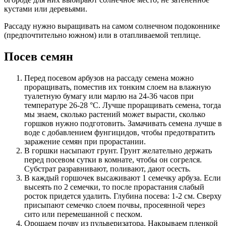
кустами или деревьями.
Рассаду нужно выращивать на самом солнечном подоконнике
(предпочтительно южном) или в отапливаемой теплице.
Посев семян
Перед посевом арбузов на рассаду семена можно
проращивать, поместив их тонким слоем на влажную
туалетную бумагу или марлю на 24-36 часов при
температуре 26-28 °C. Лучше проращивать семена, тогда
мы знаем, сколько растений может вырасти, сколько
горшков нужно подготовить. Замачивать семена лучше в
воде с добавлением фунгицидов, чтобы предотвратить
заражение семян при прорастании.
В горшки насыпают грунт. Грунт желательно держать
перед посевом сутки в комнате, чтобы он согрелся.
Субстрат разравнивают, поливают, дают осесть.
В каждый горшочек высаживают 1 семечку арбуза. Если
высеять по 2 семечки, то после прорастания слабый
росток придется удалить. Глубина посева: 1-2 см. Сверху
присыпают семечко слоем почвы, просеянной через
сито или перемешанной с песком.
Орошаем почву из пульверизатора. Накрываем пленкой