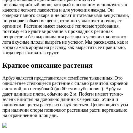
низкокалорийный овощ, который в основном используется в
качестве легкого лакомства и для утоления жажды. Он
содержит много сахара и не богат питательными веществами,
но ускоряет обмен веществ, отлично увлажняет и очищает
организм. Растение имеет высокие тепловые требования,
поэтому его культивирование в прохладных регионах
непростое и без выращивания рассады в условиях короткого
лета вкусные плоды вызреть не успеют. Мы расскажем, как и
когда сажать арбузы на рассаду, как вырастить ее правильно,
когда пересаживать в грунт.
Краткое описание растения
Арбуз является представителем семейства тыквенных. Это
однолетнее стелющееся растение с сильно развитой корневой
системой, но неглубокой (до 60 см вглубь почвы). Арбузы
дают длинные плети, обычно до 2 м. Побеги имеют темно-
зеленые листья на довольно длинных черешках. Усики и
одиночные цветы растут из пазух листьев. Цепляющиеся усы
при наличии опоры позволяют растениям расти вертикально
на ограниченной площади.