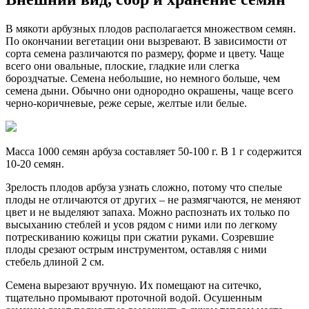
В мякоти арбузных плодов располагается множеством семян.
По окончании вегетации они вызревают. В зависимости от
сорта семена различаются по размеру, форме и цвету. Чаще
всего они овальные, плоские, гладкие или слегка
бороздчатые. Семена небольшие, но немного больше, чем
семена дыни. Обычно они однородно окрашены, чаще всего
черно-коричневые, реже серые, желтые или белые.
Масса 1000 семян арбуза составляет 50-100 г. В 1 г содержится
10-20 семян.
Зрелость плодов арбуза узнать сложно, потому что спелые
плоды не отличаются от других – не размягчаются, не меняют
цвет и не выделяют запаха. Можно распознать их только по
высыханию стеблей и усов рядом с ними или по легкому
потрескиванию кожицы при сжатии руками. Созревшие
плоды срезают острым инструментом, оставляя с ними
стебель длиной 2 см.
Семена вырезают вручную. Их помещают на ситечко,
тщательно промывают проточной водой. Осушенным