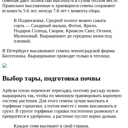
семенам дают полностью высохнуть в сухом теплом месте.
Правильно высушенные и хранящиеся семена сохраняют
всхожесть 5-6 лет, иногда 7-8 лет с момента сбора.
В Подмосковье, Средней полосе можно сажать
сорта — Сахарный малыш, Фотон, Ярило,
Подарок Солнца, Скорик, Кримсон Свит, Огонек,
Малиновый. Выращивают до середины июня под
пленкой.
В Петербурге высаживают семена ленинградской фирмы
Биотехника. Выращивание проводят только в теплице.
Выбор тары, подготовка почвы
Арбузы плохо переносят пересадку, поэтому рассаду нужно
выращивать так, чтобы по минимум травмировать корневую
систему растения. Для этого семена лучше высевать в
торфяные горшочки, а потом вместе с ними высаживать в
грунт. В грунте торфяные горшки постепенно размокнут и
превратятся в удобрение, а растение пустит корни дальше.
Каждое семя высевают в свой горшок.