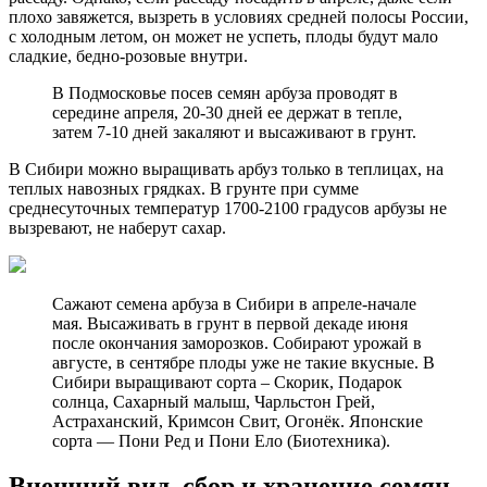
плохо завяжется, вызреть в условиях средней полосы России,
с холодным летом, он может не успеть, плоды будут мало
сладкие, бедно-розовые внутри.
В Подмосковье посев семян арбуза проводят в
середине апреля, 20-30 дней ее держат в тепле,
затем 7-10 дней закаляют и высаживают в грунт.
В Сибири можно выращивать арбуз только в теплицах, на
теплых навозных грядках. В грунте при сумме
среднесуточных температур 1700-2100 градусов арбузы не
вызревают, не наберут сахар.
Сажают семена арбуза в Сибири в апреле-начале
мая. Высаживать в грунт в первой декаде июня
после окончания заморозков. Собирают урожай в
августе, в сентябре плоды уже не такие вкусные. В
Сибири выращивают сорта – Скорик, Подарок
солнца, Сахарный малыш, Чарльстон Грей,
Астраханский, Кримсон Свит, Огонёк. Японские
сорта — Пони Ред и Пони Ело (Биотехника).
Внешний вид, сбор и хранение семян