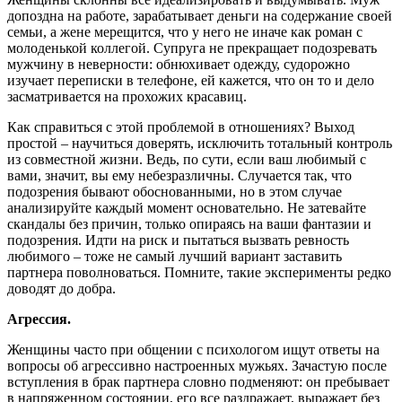
допоздна на работе, зарабатывает деньги на содержание своей
семьи, а жене мерещится, что у него не иначе как роман с
молоденькой коллегой. Супруга не прекращает подозревать
мужчину в неверности: обнюхивает одежду, судорожно
изучает переписки в телефоне, ей кажется, что он то и дело
засматривается на прохожих красавиц.
Как справиться с этой проблемой в отношениях? Выход
простой – научиться доверять, исключить тотальный контроль
из совместной жизни. Ведь, по сути, если ваш любимый с
вами, значит, вы ему небезразличны. Случается так, что
подозрения бывают обоснованными, но в этом случае
анализируйте каждый момент основательно. Не затевайте
скандалы без причин, только опираясь на ваши фантазии и
подозрения. Идти на риск и пытаться вызвать ревность
любимого – тоже не самый лучший вариант заставить
партнера поволноваться. Помните, такие эксперименты редко
доводят до добра.
Агрессия.
Женщины часто при общении с психологом ищут ответы на
вопросы об агрессивно настроенных мужьях. Зачастую после
вступления в брак партнера словно подменяют: он пребывает
в напряженном состоянии, его все раздражает, выражает без