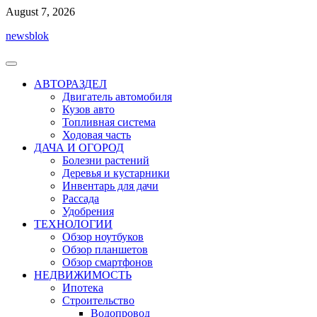
Перейти
August 7, 2026
к
newsblok
содержимому
АВТОРАЗДЕЛ
Двигатель автомобиля
Кузов авто
Топливная система
Ходовая часть
ДАЧА И ОГОРОД
Болезни растений
Деревья и кустарники
Инвентарь для дачи
Рассада
Удобрения
ТЕХНОЛОГИИ
Обзор ноутбуков
Обзор планшетов
Обзор смартфонов
НЕДВИЖИМОСТЬ
Ипотека
Строительство
Водопровод