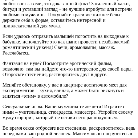
любит вас глазами, это доказанный факт! Засаленный халат,
бигуди и уставший взгляд – не лучшие атрибуты для встречи
любимого мужчины. Покупайте красивое нижнее белье,
держите себя в форме, оставайтесь интересной и
привлекательной для мужа.
Если удалось отправить малышей погостить на выходные к
бабушке, используйте это как шанс провести незабываемый
романтический уикенд! Свечи, аромолампы, массаж.
Расслабьтесь.
Фантазия на нуле? Посмотрите эротический фильм,
возможно, там вы найдете что-то интересное для своей пары.
Отбросьте стеснения, растворяйтесь друг в друге.
Меняйте обстановку, у вас в квартире достаточно мест для
экспериментов – кухня, ванная, а может быть рискнуть и
заняться «этим» в автомобиле?
Сексуальные игры. Ваши мужчины те же дети! Играйте с
ними – учительница, стюардесса, медсестра. Устройте своему
мужу сюрприз, который не оставит его равнодушным.
Во время секса отбросьте все стеснения, раскрепоститесь, ведь
перед вами ваш родной человек. Максимально погрузитесь в