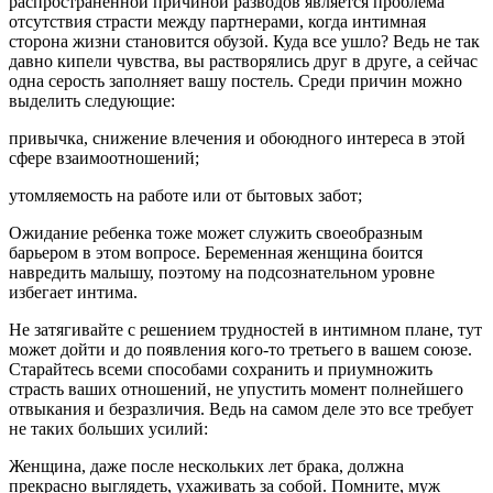
распространенной причиной разводов является проблема
отсутствия страсти между партнерами, когда интимная
сторона жизни становится обузой. Куда все ушло? Ведь не так
давно кипели чувства, вы растворялись друг в друге, а сейчас
одна серость заполняет вашу постель. Среди причин можно
выделить следующие:
привычка, снижение влечения и обоюдного интереса в этой
сфере взаимоотношений;
утомляемость на работе или от бытовых забот;
Ожидание ребенка тоже может служить своеобразным
барьером в этом вопросе. Беременная женщина боится
навредить малышу, поэтому на подсознательном уровне
избегает интима.
Не затягивайте с решением трудностей в интимном плане, тут
может дойти и до появления кого-то третьего в вашем союзе.
Старайтесь всеми способами сохранить и приумножить
страсть ваших отношений, не упустить момент полнейшего
отвыкания и безразличия. Ведь на самом деле это все требует
не таких больших усилий:
Женщина, даже после нескольких лет брака, должна
прекрасно выглядеть, ухаживать за собой. Помните, муж