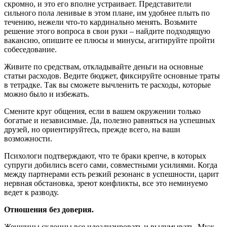
скромно, и это его вполне устраивает. Представители
сильного пола ленивые в этом плане, им удобнее плыть по
течению, нежели что-то кардинально менять. Возьмите
решение этого вопроса в свои руки – найдите подходящую
вакансию, опишите ее плюсы и минусы, агитируйте пройти
собеседование.
Живите по средствам, откладывайте деньги на основные
статьи расходов. Ведите бюджет, фиксируйте основные траты
в тетрадке. Так вы сможете вычленить те расходы, которые
можно было и избежать.
Смените круг общения, если в вашем окружении только
богатые и независимые. Да, полезно равняться на успешных
друзей, но ориентируйтесь, прежде всего, на ваши
возможности.
Психологи подтверждают, что те браки крепче, в которых
супруги добились всего сами, совместными усилиями. Когда
между партнерами есть резкий резонанс в успешности, царит
нервная обстановка, зреют конфликты, все это неминуемо
ведет к разводу.
Отношения без доверия.
Женщины склонны все идеализировать и выдумывать. Муж