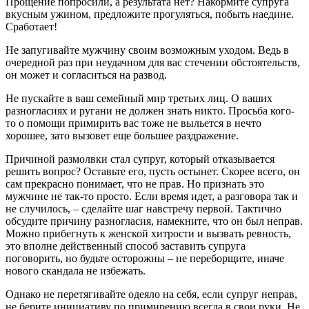
Прощение попросили, а результата нет? Накормите супруга
вкусным ужином, предложите прогуляться, побыть наедине.
Сработает!
Не запугивайте мужчину своим возможным уходом. Ведь в
очередной раз при неудачном для вас стечении обстоятельств,
он может и согласиться на развод.
Не пускайте в ваш семейный мир третьих лиц. О ваших
разногласиях и ругани не должен знать никто. Просьба кого-
то о помощи примирить вас тоже не выльется в нечто
хорошее, зато вызовет еще большее раздражение.
Причиной размолвки стал супруг, который отказывается
решить вопрос? Оставьте его, пусть остынет. Скорее всего, он
сам прекрасно понимает, что не прав. Но признать это
мужчине не так-то просто. Если время идет, а разговора так и
не случилось, – сделайте шаг навстречу первой. Тактично
обсудите причину разногласия, намекните, что он был неправ.
Можно прибегнуть к женской хитрости и вызвать ревность,
это вполне действенный способ заставить супруга
поговорить, но будьте осторожны – не переборщите, иначе
нового скандала не избежать.
Однако не перетягивайте одеяло на себя, если супруг неправ,
не берите инициативу по примирению всегда в свои руки. Не