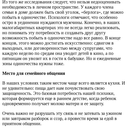
Из того же исследования следует, что нельзя недооценивать
необходимость в личном пространстве. У каждого члена
семьи в доме должен быть свой уголок, «берлога», где можно
побыть в одиночестве. Психологи отмечают, что особенно
остро в уединении нуждаются мужчины. Конечно, в наших
малогабаритных квартирах это не всегда легко реализовать,
но понимать эту потребность и создавать друг другу
возможность побыть в одиночестве надо все равно. В конце
концов, этого можно достигать искусственно: сдвигом в
выходных, или договоренностью между супругами, что
каждую неделю по средам она уводит детей в кино, а по
пятницам он увозит их в гости к бабушке. Но и ежедневные
зоны одиночества нужны тоже.
Место для семейного общения
В наших условиях таким местом чаще всего является кухня. И
не удивительно: пища дает нам почувствовать свою
защищенность. Это базовая потребность нашей психики,
которая формируется еще в раннем детстве, когда ребенок
одновременно получает молоко матери и ее защиту.
Очень важно не разрушать эту связь и не затевать за ужином
или завтраком разборок и ссор, а провести время за едой в
приятном общении.