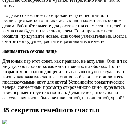
страстью сотворчество в музыке, театре, кино или в чем-то
ином.
Но даже совместное планирование путешествий или
реализация каких-то иных смелых идей может стать общим
делом. Работайте вместе для достижения совместных целей, и
вам всегда будет интересно вдвоем. Если прежние цели
иссякли, придумайте новые, еще более увлекательные. Всегда
смотрите в будущее, растите и развивайтесь вместе.
Занимайтесь сексом чаще
Для юных пар этот совет, как правило, не актуален. Они и так
не упускают любой возможности заняться любовью. Но и с
возрастом не надо недооценивать насыщенную сексуальную
жизнь, как важную часть счастливого брака. Не становитесь
предсказуемыми друг для друга! Устраивайте романтические
вечера, совместный просмотр откровенного кино, дурачьтесь
и экспериментируйте в постели. Делайте все, чтобы ваша
сексуальная жизнь была великолепной, наполненной, яркой!
35 секретов семейного счастья