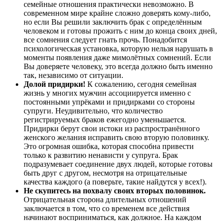
семейные отношения практически невозможно. В
современном мире крайне сложно доверять кому-либо,
но если Вы решили заключить брак с определённым
человеком и готовы прожить с ним до конца своих дней,
все сомнения следует гнать прочь. Понадобится
психологическая установка, которую нельзя нарушать в
моменты появления даже мимолётных сомнений. Если
Вы доверяете человеку, это всегда должно быть именно
так, независимо от ситуации.
Долой придирки!
К сожалению, сегодня семейная
жизнь у многих мужчин ассоциируется именно с
постоянными упрёками и придирками со стороны
супруги. Неудивительно, что количество
регистрируемых браков ежегодно уменьшается.
Придирки берут свои истоки из распространённого
женского желания исправить свою вторую половинку.
Это огромная ошибка, которая способна привести
только к развитию ненависти у супруга. Брак
подразумевает соединение двух людей, которые готовы
быть друг с другом, несмотря на отрицательные
качества каждого (а поверьте, такие найдутся у всех!).
Не скупитесь на похвалу своих вторых половинок.
Отрицательная сторона длительных отношений
заключается в том, что со временем все действия
начинают восприниматься, как должное. На каждом