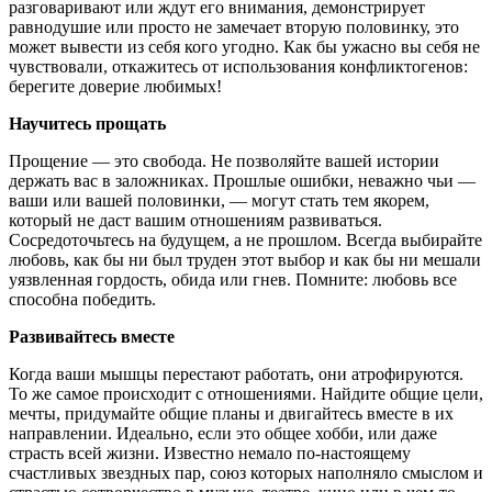
разговаривают или ждут его внимания, демонстрирует
равнодушие или просто не замечает вторую половинку, это
может вывести из себя кого угодно. Как бы ужасно вы себя не
чувствовали, откажитесь от использования конфликтогенов:
берегите доверие любимых!
Научитесь прощать
Прощение — это свобода. Не позволяйте вашей истории
держать вас в заложниках. Прошлые ошибки, неважно чьи —
ваши или вашей половинки, — могут стать тем якорем,
который не даст вашим отношениям развиваться.
Сосредоточьтесь на будущем, а не прошлом. Всегда выбирайте
любовь, как бы ни был труден этот выбор и как бы ни мешали
уязвленная гордость, обида или гнев. Помните: любовь все
способна победить.
Развивайтесь вместе
Когда ваши мышцы перестают работать, они атрофируются.
То же самое происходит с отношениями. Найдите общие цели,
мечты, придумайте общие планы и двигайтесь вместе в их
направлении. Идеально, если это общее хобби, или даже
страсть всей жизни. Известно немало по-настоящему
счастливых звездных пар, союз которых наполняло смыслом и