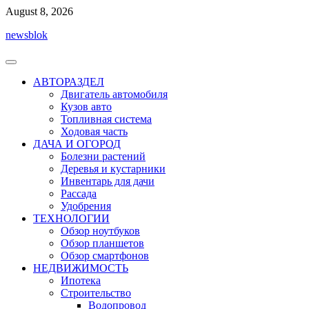
Перейти
August 8, 2026
к
newsblok
содержимому
АВТОРАЗДЕЛ
Двигатель автомобиля
Кузов авто
Топливная система
Ходовая часть
ДАЧА И ОГОРОД
Болезни растений
Деревья и кустарники
Инвентарь для дачи
Рассада
Удобрения
ТЕХНОЛОГИИ
Обзор ноутбуков
Обзор планшетов
Обзор смартфонов
НЕДВИЖИМОСТЬ
Ипотека
Строительство
Водопровод