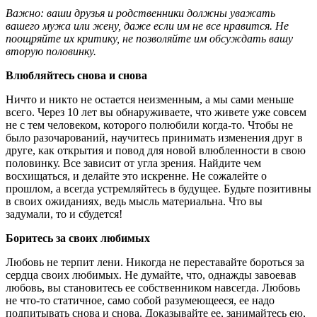
Важно: ваши друзья и родственники должны уважать
вашего мужа или жену, даже если им не все нравится. Не
поощряйте их критику, не позволяйте им обсуждать вашу
вторую половинку.
Влюбляйтесь снова и снова
Ничто и никто не остается неизменным, а мы сами меньше
всего. Через 10 лет вы обнаруживаете, что живете уже совсем
не с тем человеком, которого полюбили когда-то. Чтобы не
было разочарований, научитесь принимать изменения друг в
друге, как открытия и повод для новой влюбленности в свою
половинку. Все зависит от угла зрения. Найдите чем
восхищаться, и делайте это искренне. Не сожалейте о
прошлом, а всегда устремляйтесь в будущее. Будьте позитивны
в своих ожиданиях, ведь мысль материальна. Что вы
задумали, то и сбудется!
Боритесь за своих любимых
Любовь не терпит лени. Никогда не переставайте бороться за
сердца своих любимых. Не думайте, что, однажды завоевав
любовь, вы становитесь ее собственником навсегда. Любовь
не что-то статичное, само собой разумеющееся, ее надо
подпитывать снова и снова. Доказывайте ее, занимайтесь ею,