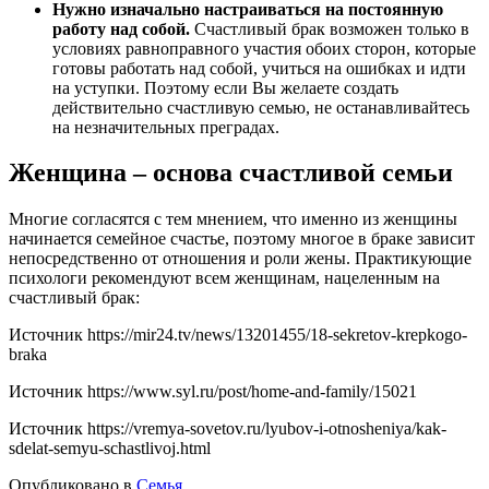
Нужно изначально настраиваться на постоянную
работу над собой.
Счастливый брак возможен только в
условиях равноправного участия обоих сторон, которые
готовы работать над собой, учиться на ошибках и идти
на уступки. Поэтому если Вы желаете создать
действительно счастливую семью, не останавливайтесь
на незначительных преградах.
Женщина – основа счастливой семьи
Многие согласятся с тем мнением, что именно из женщины
начинается семейное счастье, поэтому многое в браке зависит
непосредственно от отношения и роли жены. Практикующие
психологи рекомендуют всем женщинам, нацеленным на
счастливый брак:
Источник
https://mir24.tv/news/13201455/18-sekretov-krepkogo-
braka
Источник
https://www.syl.ru/post/home-and-family/15021
Источник
https://vremya-sovetov.ru/lyubov-i-otnosheniya/kak-
sdelat-semyu-schastlivoj.html
Опубликовано в
Семья