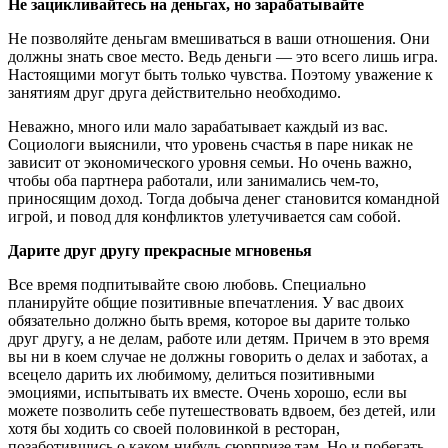
Не зацикливайтесь на деньгах, но зарабатывайте
Не позволяйте деньгам вмешиваться в ваши отношения. Они
должны знать свое место. Ведь деньги — это всего лишь игра.
Настоящими могут быть только чувства. Поэтому уважение к
занятиям друг друга действительно необходимо.
Неважно, много или мало зарабатывает каждый из вас.
Социологи выяснили, что уровень счастья в паре никак не
зависит от экономического уровня семьи. Но очень важно,
чтобы оба партнера работали, или занимались чем-то,
приносящим доход. Тогда добыча денег становится командной
игрой, и повод для конфликтов улетучивается сам собой.
Дарите друг другу прекрасные мгновенья
Все время подпитывайте свою любовь. Специально
планируйте общие позитивные впечатления. У вас двоих
обязательно должно быть время, которое вы дарите только
друг другу, а не делам, работе или детям. Причем в это время
вы ни в коем случае не должны говорить о делах и заботах, а
всецело дарить их любимому, делиться позитивными
эмоциями, испытывать их вместе. Очень хорошо, если вы
можете позволить себе путешествовать вдвоем, без детей, или
хотя бы ходить со своей половинкой в ресторан,
позаботившись о каком-нибудь сюрпризе там. Но и побегать