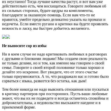
их неустанно! Тогда лучшие качества растут, и вот вам уже
действительно есть, чем восхищаться. Говорите любимым об
их сильных сторонах, будьте щедры на комплименты,
благодарите за оказанную помощь. Если вам что-то не
нравится, умейте предельно деликатно указать на промахи и
недочеты. Если вместо ругани и критики вы будете проявлять
нежность и ласку, вы быстрее добьетесь желаемого.
Не выносите сор из избы
Ни в коем случае не надо критиковать любимых в разговорах
с друзьями и близкими людьми! Мы создаем свою реальность
не только делами, но и тем, как именно мы говорим о своей
семье. Говорите о своей второй половинке только хорошо и
делайте это искренне. Вот увидите, что от этого счастье
только приумножится. А то, что раздражало вас и готово было
сорваться с языка, развеется без остатка, как дым!
Тем более никогда не надо выяснять отношения или пускаться
в критику партнеров при посторонних. Пусть ваши любимые
знают, что вы их не подведете и всегда останетесь спокойны и
доброжелательны, а недовольство выскажите наедине и в
приемлемой форме.