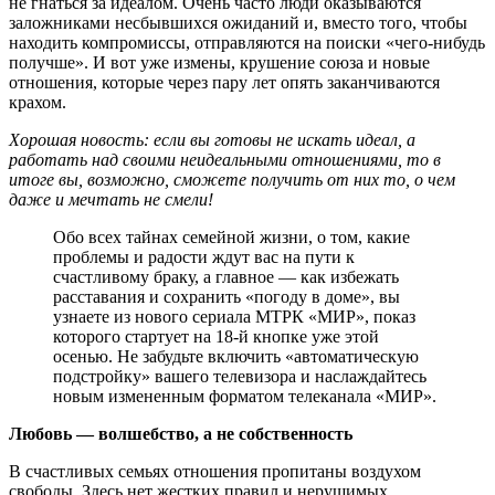
не гнаться за идеалом. Очень часто люди оказываются
заложниками несбывшихся ожиданий и, вместо того, чтобы
находить компромиссы, отправляются на поиски «чего-нибудь
получше». И вот уже измены, крушение союза и новые
отношения, которые через пару лет опять заканчиваются
крахом.
Хорошая новость: если вы готовы не искать идеал, а
работать над своими неидеальными отношениями, то в
итоге вы, возможно, сможете получить от них то, о чем
даже и мечтать не смели!
Обо всех тайнах семейной жизни, о том, какие
проблемы и радости ждут вас на пути к
счастливому браку, а главное — как избежать
расставания и сохранить «погоду в доме», вы
узнаете из нового сериала МТРК «МИР», показ
которого стартует на 18-й кнопке уже этой
осенью. Не забудьте включить «автоматическую
подстройку» вашего телевизора и наслаждайтесь
новым измененным форматом телеканала «МИР».
Любовь — волшебство, а не собственность
В счастливых семьях отношения пропитаны воздухом
свободы. Здесь нет жестких правил и нерушимых