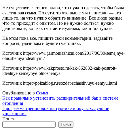
Не существует четкого плана, что нужно сделать, чтобы была
счастливая семья. По сути, то что выше мы написали — это
лишь то, на что нужно обратить внимание. Все люди разные.
Что-то приходит с опытом. Но не нужно бояться, нужно
действовать, вот как считаете нужным, так и поступать.
На этом пока все, пишите свои комментарии, задавайте
вопросы, удачи вам и будьте счастливы.
Источник
https://www.garmoniazhizni.com/2017/06/30/semejnye-
otnosheniya-idealnymi/
Источник
https://www.kakprosto.ru/kak-862832-kak-postroit-
idealnye-semeynye-otnosheniya
Источник
https://polzablog.ru/sozdat-schastlivuyu-semyu.html
Опубликовано в
Семья
Навигация
Как правильно установить расширительный бак в системе
отопления
по
Программа тренировок на турнике и брусьях: лучшие
записям
упражнения
Поиск
Поиск