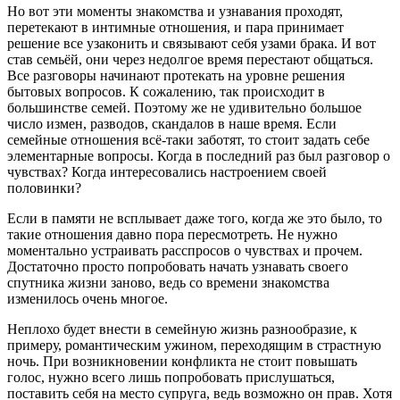
Но вот эти моменты знакомства и узнавания проходят,
перетекают в интимные отношения, и пара принимает
решение все узаконить и связывают себя узами брака. И вот
став семьёй, они через недолгое время перестают общаться.
Все разговоры начинают протекать на уровне решения
бытовых вопросов. К сожалению, так происходит в
большинстве семей. Поэтому же не удивительно большое
число измен, разводов, скандалов в наше время. Если
семейные отношения всё-таки заботят, то стоит задать себе
элементарные вопросы. Когда в последний раз был разговор о
чувствах? Когда интересовались настроением своей
половинки?
Если в памяти не всплывает даже того, когда же это было, то
такие отношения давно пора пересмотреть. Не нужно
моментально устраивать расспросов о чувствах и прочем.
Достаточно просто попробовать начать узнавать своего
спутника жизни заново, ведь со времени знакомства
изменилось очень многое.
Неплохо будет внести в семейную жизнь разнообразие, к
примеру, романтическим ужином, переходящим в страстную
ночь. При возникновении конфликта не стоит повышать
голос, нужно всего лишь попробовать прислушаться,
поставить себя на место супруга, ведь возможно он прав. Хотя