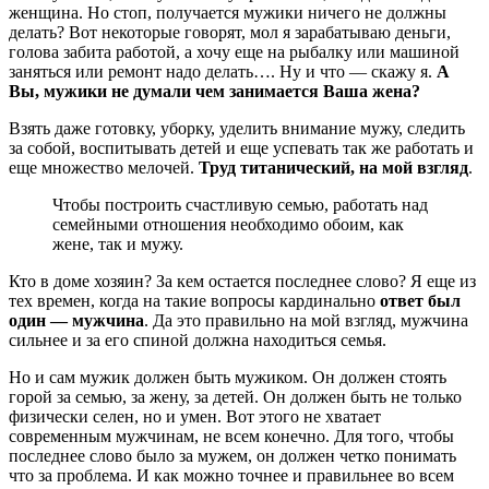
женщина. Но стоп, получается мужики ничего не должны
делать? Вот некоторые говорят, мол я зарабатываю деньги,
голова забита работой, а хочу еще на рыбалку или машиной
заняться или ремонт надо делать…. Ну и что — скажу я.
А
Вы, мужики не думали чем занимается Ваша жена?
Взять даже готовку, уборку, уделить внимание мужу, следить
за собой, воспитывать детей и еще успевать так же работать и
еще множество мелочей.
Труд титанический, на мой взгляд
.
Чтобы построить счастливую семью, работать над
семейными отношения необходимо обоим, как
жене, так и мужу.
Кто в доме хозяин? За кем остается последнее слово? Я еще из
тех времен, когда на такие вопросы кардинально
ответ был
один — мужчина
. Да это правильно на мой взгляд, мужчина
сильнее и за его спиной должна находиться семья.
Но и сам мужик должен быть мужиком. Он должен стоять
горой за семью, за жену, за детей. Он должен быть не только
физически селен, но и умен. Вот этого не хватает
современным мужчинам, не всем конечно. Для того, чтобы
последнее слово было за мужем, он должен четко понимать
что за проблема. И как можно точнее и правильнее во всем