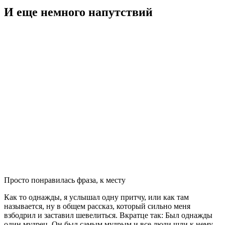
И еще немного напутствий
Просто понравилась фраза, к месту
Как то однажды, я услышал одну притчу, или как там
называется, ну в общем рассказ, который сильно меня
взбодрил и заставил шевелиться. Вкратце так: Был однажды
один мудрец. Он был самым мудрым и все люди шли к нему