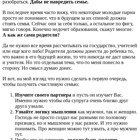
разобраться.
Дабы не навредить семье.
В последнее время часто вижу, что некоторые молодые парни
просто не понимают, что в будущем за их спиной должна
стоять семья. Сейчас они за себя только, а остальное по фигу,
мягко говоря. Конечно недочет образования, скажут многие.
А как же сами родители?
Да не нужно все время рассчитывать на государство, учителей
или еще кого либо! Родители должны донести до ребенка то,
что важно в его будущей жизни, то что никогда не даст школа
и учителя. Но это отдельная тема, что-то меня понесло в
сторону. Но смысл думаю донес.
И вот, на мой взгляд что нужно сделать в первую очередь,
чтобы получить счастливую семью:
Изучите своего партнера
и пусть он изучает Вас.
Именно нужно чтобы оба супруга очень близко друг
друга узнали.
Узнайте логику мышления
как мужчин, так и женщин.
Господь не просто создал нас разными по половому
признаку, но и мышление у нас разное. И это нужно
понимать. Про женщин можно тут узнать, а про мужчин
тут.
Чтобы что-то изменить,
должно быть желание,