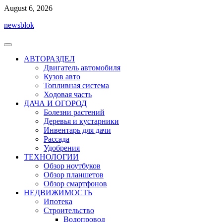
Перейти
August 6, 2026
к
newsblok
содержимому
АВТОРАЗДЕЛ
Двигатель автомобиля
Кузов авто
Топливная система
Ходовая часть
ДАЧА И ОГОРОД
Болезни растений
Деревья и кустарники
Инвентарь для дачи
Рассада
Удобрения
ТЕХНОЛОГИИ
Обзор ноутбуков
Обзор планшетов
Обзор смартфонов
НЕДВИЖИМОСТЬ
Ипотека
Строительство
Водопровод