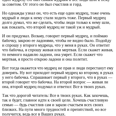
за советом. От этого он был счастлив и горд.
Но однажды узнал он, что есть еще один мудрец, тоже очень
мудрый и люди к нему стали ходить тоже. Первый мудрец
долго думал, что же сделать, чтобы люди только к нему шли,
как показать, что второй мудрец не такой уж и мудрый.
И он придумал. Возьму, говорит первый мудрец, и поймаю
бабочку, закрою ее ладонями, чтобы не видно было. Подойду
и спрошу у второго мудреца, что у меня в руках. Он ответит
что бабочка, я спрошу живая или мертвая. Если скажет живая,
то немного надавлю ладони, она умрет. Если скажет что
мертвая, я просто открою ладони и она полетит.
Вот тогда окажется что мудрец не прав и люди перестанут ему
доверять. Ну вот приходит первый мудрец ко второму, в руках
у него бабочка. Спрашивает первый у второго, что в руках —
второй говорит что бабочка. На второй вопрос — живая ли
она, второй мудрец подумал и ответил: Все в твоих руках.
Так что дорогой читатель: Все в твоих руках. Как захочешь,
так и будет, главное идти к своей цели. Хочешь счастливую
семью — будь счастлив сам и зарази счастьем всех своих
близких. На пути много трудностей и препятствий, но все
получится, ведь все в Ваших руках.