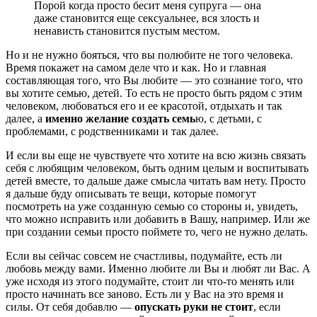
Порой когда просто бесит меня супруга — она
даже становится еще сексуальнее, вся злость и
ненависть становится пустым местом.
Но и не нужно бояться, что вы полюбите не того человека.
Время покажет на самом деле что и как. Но и главная
составляющая того, что Вы любите — это сознание того, что
вы хотите семью, детей. То есть не просто быть рядом с этим
человеком, любоваться его и ее красотой, отдыхать и так
далее, а
именно желание создать семь
ю, с детьми, с
проблемами, с родственниками и так далее.
И если вы еще не чувствуете что хотите на всю жизнь связать
себя с любящим человеком, быть одним целым и воспитывать
детей вместе, то дальше даже смысла читать вам нету. Просто
я дальше буду описывать те вещи, которые помогут
посмотреть на уже созданную семью со стороны и, увидеть,
что можно исправить или добавить в Вашу, например. Или же
при создании семьи просто поймете то, чего не нужно делать.
Если вы сейчас совсем не счастливы, подумайте, есть ли
любовь между вами. Именно любите ли Вы и любят ли Вас. А
уже исходя из этого подумайте, стоит ли что-то менять или
просто начинать все заново. Есть ли у Вас на это время и
силы. От себя добавлю —
опускать руки не стоит
, если