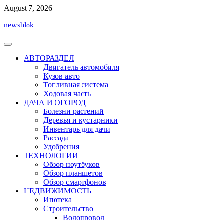
Перейти
August 7, 2026
к
newsblok
содержимому
АВТОРАЗДЕЛ
Двигатель автомобиля
Кузов авто
Топливная система
Ходовая часть
ДАЧА И ОГОРОД
Болезни растений
Деревья и кустарники
Инвентарь для дачи
Рассада
Удобрения
ТЕХНОЛОГИИ
Обзор ноутбуков
Обзор планшетов
Обзор смартфонов
НЕДВИЖИМОСТЬ
Ипотека
Строительство
Водопровод