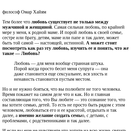
философ Омар Хайям
Тем более что
любовь существует не только между
мужчиной и женщиной
. Самая сильная любовь, по крайней
мере у меня, к родной маме. И порой любовь к своей семье,
сестре или брату, детям, маме или папе и так далее, может
быть той самой — настоящей, истинной.
А может стоит
посмотреть как раз эту любовь, изучить ее и понять, что же
такое — Любовь?
Любовь — для меня вообще странная штука.
Порой когда просто бесит меня супруга — она
даже становится еще сексуальнее, вся злость и
ненависть становится пустым местом.
Но и не нужно бояться, что вы полюбите не того человека.
Время покажет на самом деле что и как. Но и главная
составляющая того, что Вы любите — это сознание того, что
вы хотите семью, детей. То есть не просто быть рядом с этим
человеком, любоваться его и ее красотой, отдыхать и так
далее, а
именно желание создать семь
ю, с детьми, с
проблемами, с родственниками и так далее.
И если вы еще не чувствуете что хотите на всю жизнь связать