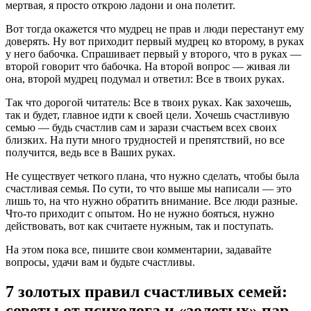
мертвая, я просто открою ладони и она полетит.
Вот тогда окажется что мудрец не прав и люди перестанут ему
доверять. Ну вот приходит первый мудрец ко второму, в руках
у него бабочка. Спрашивает первый у второго, что в руках —
второй говорит что бабочка. На второй вопрос — живая ли
она, второй мудрец подумал и ответил: Все в твоих руках.
Так что дорогой читатель: Все в твоих руках. Как захочешь,
так и будет, главное идти к своей цели. Хочешь счастливую
семью — будь счастлив сам и зарази счастьем всех своих
близких. На пути много трудностей и препятствий, но все
получится, ведь все в Ваших руках.
Не существует четкого плана, что нужно сделать, чтобы была
счастливая семья. По сути, то что выше мы написали — это
лишь то, на что нужно обратить внимание. Все люди разные.
Что-то приходит с опытом. Но не нужно бояться, нужно
действовать, вот как считаете нужным, так и поступать.
На этом пока все, пишите свои комментарии, задавайте
вопросы, удачи вам и будьте счастливы.
7 золотых правил счастливых семей:
советы от психолога и «золотых» пар