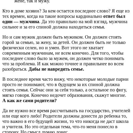
жене, так и мужу.
Кто в доме хозяин? За кем остается последнее слово? Я еще из
тех времен, когда на такие вопросы кардинально
ответ был
один — мужчина
. Да это правильно на мой взгляд, мужчина
сильнее и за его спиной должна находиться семья.
Но и сам мужик должен быть мужиком. Он должен стоять
горой за семью, за жену, за детей. Он должен быть не только
физически селен, но и умен. Вот этого не хватает
современным мужчинам, не всем конечно. Для того, чтобы
последнее слово было за мужем, он должен четко понимать
что за проблема. И как можно точнее и правильнее во всем
разобраться.
Дабы не навредить семье.
В последнее время часто вижу, что некоторые молодые парни
просто не понимают, что в будущем за их спиной должна
стоять семья. Сейчас они за себя только, а остальное по фигу,
мягко говоря. Конечно недочет образования, скажут многие.
А как же сами родители?
Да не нужно все время рассчитывать на государство, учителей
или еще кого либо! Родители должны донести до ребенка то,
что важно в его будущей жизни, то что никогда не даст школа
и учителя. Но это отдельная тема, что-то меня понесло в
сторону. Но смысл думаю донес.