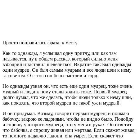
Просто понравилась фраза, к месту
Как то однажды, я услышал одну притчу, или как там
называется, ну в общем рассказ, который сильно меня
взбодрил и заставил шевелиться. Вкратце так: Был однажды
один мудрец. Он был самым мудрым и все люди шли к нему
за советом. От этого он был счастлив и горд.
Но однажды узнал он, что есть еще один мудрец, тоже очень
мудрый и люди к нему стали ходить тоже. Первый мудрец
долго думал, что же сделать, чтобы люди только к нему шли,
как показать, что второй мудрец не такой уж и мудрый.
И он придумал. Возьму, говорит первый мудрец, и поймаю
бабочку, закрою ее ладонями, чтобы не видно было. Подойду
и спрошу у второго мудреца, что у меня в руках. Он ответит
что бабочка, я спрошу живая или мертвая. Если скажет живая,
то немного надавлю ладони, она умрет. Если скажет что