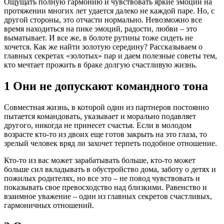
Ощущать полную гармонию и чувствовать яркие эмоции на
протяжении многих лет удается далеко не каждой паре. Но, с
другой стороны, это отчасти нормально. Невозможно все
время находиться на пике эмоций, радости, любви – это
выматывает. И все же, в болоте рутины тоже сидеть не
хочется. Как же найти золотую середину? Рассказываем о
главных секретах «золотых» пар и даем полезные советы тем,
кто мечтает прожить в браке долгую счастливую жизнь.
1 Они не допускают командного тона
Совместная жизнь, в которой один из партнеров постоянно
пытается командовать, указывает и морально подавляет
другого, никогда не принесет счастья. Если в молодом
возрасте кто-то из двоих еще готов закрыть на это глаза, то
зрелый человек вряд ли захочет терпеть подобное отношение.
Кто-то из вас может зарабатывать больше, кто-то может
больше сил вкладывать в обустройство дома, заботу о детях и
пожилых родителях, но все это – не повод чувствовать и
показывать свое превосходство над близкими. Равенство и
взаимное уважение – один из главных секретов счастливых,
гармоничных отношений.