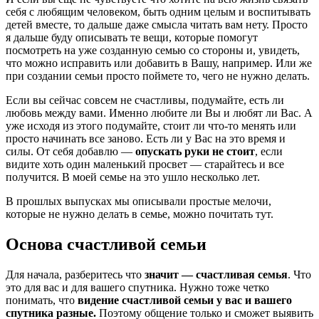
себя с любящим человеком, быть одним целым и воспитывать
детей вместе, то дальше даже смысла читать вам нету. Просто
я дальше буду описывать те вещи, которые помогут
посмотреть на уже созданную семью со стороны и, увидеть,
что можно исправить или добавить в Вашу, например. Или же
при создании семьи просто поймете то, чего не нужно делать.
Если вы сейчас совсем не счастливы, подумайте, есть ли
любовь между вами. Именно любите ли Вы и любят ли Вас. А
уже исходя из этого подумайте, стоит ли что-то менять или
просто начинать все заново. Есть ли у Вас на это время и
силы. От себя добавлю —
опускать руки не стоит
, если
видите хоть один маленький просвет — старайтесь и все
получится. В моей семье на это ушло несколько лет.
В прошлых выпусках мы описывали простые мелочи,
которые не нужно делать в семье, можно почитать тут.
Основа счастливой семьи
Для начала, разберитесь что
значит — счастливая семья
. Что
это для вас и для вашего спутника. Нужно тоже четко
понимать, что
видение счастливой семьи у вас и вашего
спутника разные.
Поэтому общение только и сможет выявить