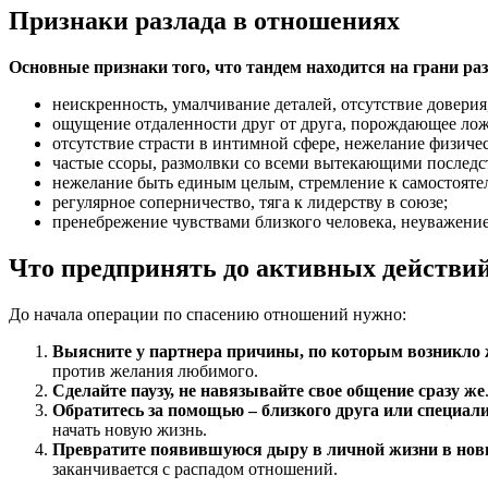
Признаки разлада в отношениях
Основные признаки того, что тандем находится на грани ра
неискренность, умалчивание деталей, отсутствие доверия
ощущение отдаленности друг от друга, порождающее лож
отсутствие страсти в интимной сфере, нежелание физиче
частые ссоры, размолвки со всеми вытекающими последст
нежелание быть единым целым, стремление к самостоятел
регулярное соперничество, тяга к лидерству в союзе;
пренебрежение чувствами близкого человека, неуважение
Что предпринять до активных действи
До начала операции по спасению отношений нужно:
Выясните у партнера причины, по которым возникло 
против желания любимого.
Сделайте паузу, не навязывайте свое общение сразу же
Обратитесь за помощью – близкого друга или специал
начать новую жизнь.
Превратите появившуюся дыру в личной жизни в нов
заканчивается с распадом отношений.