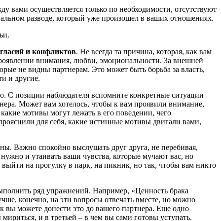
жду вами осуществляется только по необходимости, отсутствуют
ональном разводе, который уже произошел в ваших отношениях.
ьи.
огласий и конфликтов
. Не всегда та причина, которая, как вам
 проявлении внимания, любви, эмоциональности. За внешней
рые не видны партнерам. Это может быть борьба за власть,
и и другие.
ицо. С позиции наблюдателя вспомните конкретные ситуации
ртнера. Может вам хотелось, чтобы к вам проявили внимание,
 какие мотивы могут лежать в его поведении, чего
ы прояснили для себя, какие истинные мотивы двигали вами,
ны. Важно спокойно выслушать друг друга, не перебивая,
нужно и утаивать ваши чувства, которые мучают вас, но
 выйти на прогулку в парк, на пикник, но так, чтобы вам никто
выполнить ряд упражнений. Например, «Ценность брака
учше, конечно, на эти вопросы отвечать вместе, но можно
как вы можете донести это до вашего партнера. Еще одно
 мириться, и в третьей – в чем вы сами готовы уступать.