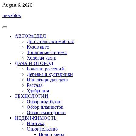
Перейти
August 6, 2026
к
newsblok
содержимому
АВТОРАЗДЕЛ
Двигатель автомобиля
Кузов авто
Топливная система
Ходовая часть
ДАЧА И ОГОРОД
Болезни растений
Деревья и кустарники
Инвентарь для дачи
Рассада
Удобрения
ТЕХНОЛОГИИ
Обзор ноутбуков
Обзор планшетов
Обзор смартфонов
НЕДВИЖИМОСТЬ
Ипотека
Строительство
Водопровод