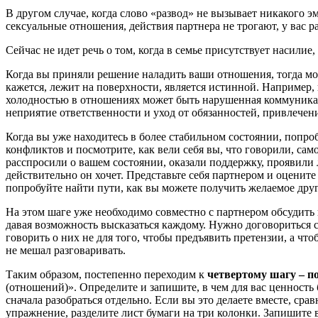
В другом случае, когда слово «развод» не вызывает никакого 
сексуальные отношения, действия партнера не трогают, у вас
Сейчас не идет речь о том, когда в семье присутствует насилие
Когда вы приняли решение наладить ваши отношения, тогда м
кажется, лежит на поверхности, является истинной. Например
холодностью в отношениях может быть нарушенная коммуникаци
неприятие ответственности и уход от обязанностей, привлечен
Когда вы уже находитесь в более стабильном состоянии, попро
конфликтов и посмотрите, как вели себя вы, что говорили, сам
расспросили о вашем состоянии, оказали поддержку, проявили л
действительно он хочет. Представьте себя партнером и оцените 
попробуйте найти пути, как вы можете получить желаемое други
На этом шаге уже необходимо совместно с партнером обсудить
давая возможность высказаться каждому. Нужно договориться с
говорить о них не для того, чтобы предъявить претензии, а чт
не мешал разговаривать.
Таким образом, постепенно переходим к
четвертому шагу – п
(отношений)». Определите и запишите, в чем для вас ценность 
сначала разобраться отдельно. Если вы это делаете вместе, ср
упражнение, разделите лист бумаги на три колонки. Запишите в 