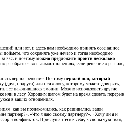
ошений или нет, и здесь вам необходимо принять осознанное
ы поймете, что сохранять уже нечего и тогда необходимо
 за вас, и поэтому
можно предложить пройти несколько
но разобраться во взаимоотношениях, если решение о разводе,
принять верное решение. Поэтому
первый шаг, который
у (друг, подруга) или психологу, которому можете доверять,
злить все накопившиеся эмоции. Можно использовать другие
е или в лесу. Хорошим шагом будет на время сделать перерыв
вшуюся в ваших отношениях.
иям, как вы познакомились, как развивались ваши
не партнер?», «Что я даю своему партнеру?», «Хочу ли я и
 ссор и конфликтов. Прислушайтесь к себе, к своим чувствам,