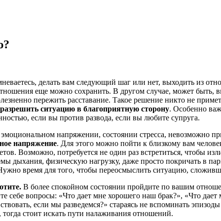
ю?
мневаетесь, делать вам следующий шаг или нет, выходить из отн
отношения еще можно сохранить. В другом случае, может быть, в
болезненно пережить расставание. Такое решение никто не примет
о разрешить ситуацию в благоприятную сторону
. Особенно важ
ностью, если вы против развода, если вы любите супруга.
я в эмоциональном напряжении, состоянии стресса, невозможно 
ьное напряжение
. Для этого можно пойти к близкому вам человек
ветов. Возможно, потребуется не один раз встретиться, чтобы и
ы дыхания, физическую нагрузку, даже просто покричать в парк
к. Нужно время для того, чтобы переосмыслить ситуацию, сложи
отите.
В более спокойном состоянии пройдите по вашим отношен
 себе вопросы: «Что дает мне хорошего наш брак?», «Что дает м
вствовать, если мы разведемся?» стараясь не вспоминать эпизоды
 тогда стоит искать пути налаживания отношений.