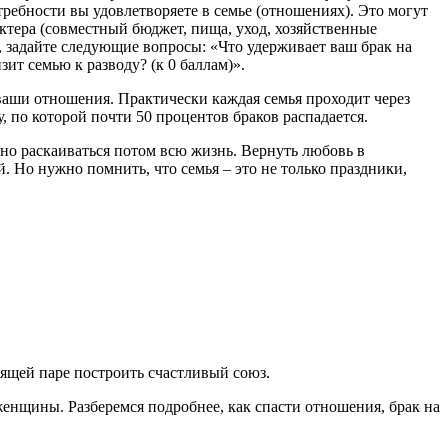
ебности вы удовлетворяете в семье (отношениях). Это могут
ктера (совместный бюджет, пища, уход, хозяйственные
е, задайте следующие вопросы: «Что удерживает ваш брак на
ит семью к разводу? (к 0 баллам)».
 ваши отношения. Практически каждая семья проходит через
, по которой почти 50 процентов браков распадается.
жно раскаиваться потом всю жизнь. Вернуть любовь в
. Но нужно помнить, что семья – это не только праздники,
ящей паре построить счастливый союз.
женщины. Разберемся подробнее, как спасти отношения, брак на