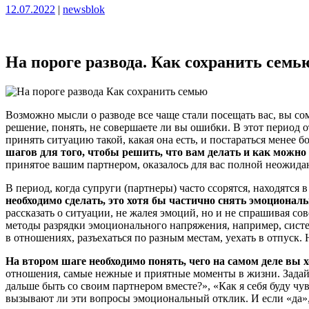
Опубликовано
Опубликовано
12.07.2022
|
newsblok
На пороге развода. Как сохранить семь
Возможно мысли о разводе все чаще стали посещать вас, вы со
решение, понять, не совершаете ли вы ошибки. В этот период 
принять ситуацию такой, какая она есть, и постараться менее 
шагов для того, чтобы решить, что вам делать и как можн
принятое вашим партнером, оказалось для вас полной неожидан
В период, когда супруги (партнеры) часто ссорятся, находятс
необходимо сделать, это хотя бы частично снять эмоционал
рассказать о ситуации, не жалея эмоций, но и не спрашивая со
методы разрядки эмоционального напряжения, например, систем
в отношениях, разъехаться по разным местам, уехать в отпус
На втором шаге необходимо понять, чего на самом деле вы х
отношения, самые нежные и приятные моменты в жизни. Задайте
дальше быть со своим партнером вместе?», «Как я себя буду чу
вызывают ли эти вопросы эмоциональный отклик. И если «да»,