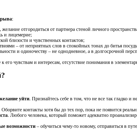
зрыва
:
, желание отгородиться от партнера стеной личного пространств
ь и лицемерие;
ской близости и чувственных контактов;
виями – от неприятных слов в спокойных тонах до битья посуд
ьности и одиночеству – не однодневное, а в долгосрочной персп
 к его чувствам и интересам, отсутствие понимания в элементар
й?
желание уйти
. Признайтесь себе в том, что не все так гладко и
. Оборвите контакты хотя бы до тех пор, пока не появится реаль
иста
. Любого человека, который поможет адекватно проанализиро
ые возможности
– обучиться чему-то новому, отправиться в путе