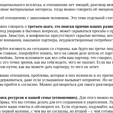
эмоционального всплеска, в отношениях нет эмоций, разговор ме
 разные материальные интересы, тогда можно говорить об эмоци
, об отношениях с зависимым человеком. Это тема отдельной стат
ожно говорить о
третьем шаге, это поиски причин ваших разн
, под укорами в бытовых вопросах, может скрываться просьба о
я. Зачастую, в конфликтах присутствуют скрытые мотивы, кото
ие внимания, наказание партнера, неудовлетворенные потребност
буйте взглянуть на ситуацию со стороны, как будто вы третье л
ое главное, попробуйте понять, чего на самом деле хотели от па
юбовь. Затем вспомните как вел себя ваш партнер, что говорил,
с его точки зрения, как вы себя ведете, чего не хватает. Если в
м путем, как вы можете дать партнеру, то чего он хочет.
 ваши отношения, проблемы, которые в них возникли и их причи
держиваться, даже если услышанное вызывает неприятие. Но не 
обы прийти к согласию. Можно договориться для такого разговора
оиск ресурсов в вашей семье (отношениях)
. Для этого можно 
брака, что вы готовы делать для его сохранения и укрепления. Л
авните ваши ответы и обговорите их. Если отдельно, подумайте, 
первой колонке, с чем вы не согласны, во второй – с чем готовы