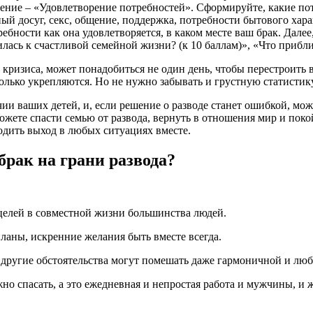
ние – «Удовлетворение потребностей». Сформируйте, какие потр
ый досуг, секс, общение, поддержка, потребности бытового хара
ребности как она удовлетворяется, в каком месте ваш брак. Дале
лась к счастливой семейной жизни? (к 10 баллам)», «Что приблиз
 кризиса, может понадобиться не один день, чтобы перестроить
олько укрепляются. Но не нужно забывать и грустную статистику
ии ваших детей, и, если решение о разводе станет ошибкой, мо
жете спасти семью от развода, вернуть в отношения мир и покой
ходить выход в любых ситуациях вместе.
брак на грани развода?
елей в совместной жизни большинства людей.
 планы, искренние желания быть вместе всегда.
другие обстоятельства могут помешать даже гармоничной и люб
но спасать, а это ежедневная и непростая работа и мужчины, и 