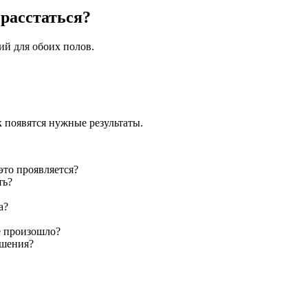
 расстаться?
ий для обоих полов.
 появятся нужные результаты.
это проявляется?
ть?
а?
е произошло?
ошения?