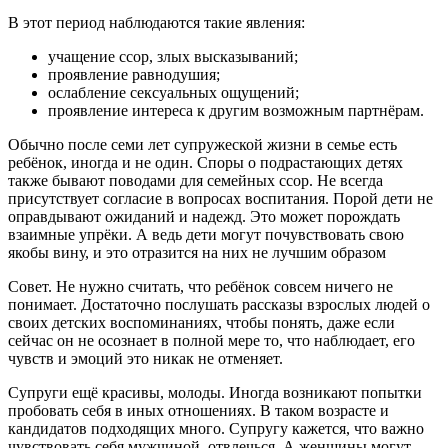
В этот период наблюдаются такие явления:
учащение ссор, злых высказываний;
проявление равнодушия;
ослабление сексуальных ощущений;
проявление интереса к другим возможным партнёрам.
Обычно после семи лет супружеской жизни в семье есть
ребёнок, иногда и не один. Споры о подрастающих детях
также бывают поводами для семейных ссор. Не всегда
присутствует согласие в вопросах воспитания. Порой дети не
оправдывают ожиданий и надежд. Это может порождать
взаимные упрёки. А ведь дети могут почувствовать свою
якобы вину, и это отразится на них не лучшим образом
Совет. Не нужно считать, что ребёнок совсем ничего не
понимает. Достаточно послушать рассказы взрослых людей о
своих детских воспоминаниях, чтобы понять, даже если
сейчас он не осознает в полной мере то, что наблюдает, его
чувств и эмоций это никак не отменяет.
Супруги ещё красивы, молоды. Иногда возникают попытки
пробовать себя в иных отношениях. В таком возрасте и
кандидатов подходящих много. Супругу кажется, что важно
чувствовать себя мужчиной, отвлечься. А женщины могут