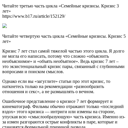
Читайте третью часть цикла «Семейные кризисы. Кризис 3
лет»
https://www.b17.ru/article/152129/
Читайте четвертую часть цикла «Семейные кризисы. Кризис 5
лет»
Кризис 7 лет стал самой тяжелой частью этого цикла. Я долго
не могла его написать, потому что сложно «объяснить
необъяснимое» и «объять необъятное». Ведь кризис 7 лет –
это экзистенциальный кризис пары, связанный с глубинными
вопросами и поиском смыслов.
Однако если вы «загуглите» статьи про этот кризис, то
наткнетесь только на рекомендации «разнообразить
отношения и секс», а не размышлять о вечном.
Ошибочное представление о кризисе 7 лет формирует и
кинематограф. Фильмы обычно отражают только «последний
вздох» этого кризиса — интриги или измены на стороне,
упуская всю «смыслообразующую» часть кризиса. Именно из-
за измен разгораются острые конфликты в паре, которые и
становятся формальной причиной развода.