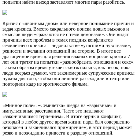
попытки найти выход заставляют многие пары разойтись.
Кризис с «двойным дном» или неверное понимание причин и
задач кризиса. Вместо сакрального поиска новых выходов и
смыслов люди «сражаются не с теми демонами». Они видят
причины всех проблем в темах поздних конфликтов
семилетнего кризиса – недовольстве «угасшими чувствами»,
ревности и желании отношений на стороне. В итоге все
драгоценное время для решения важных вопросов кризиса 7
лет они тратят на попытки «разнообразить отношения и секс».
Таким образом время утекает сквозь пальцы, как песок, пока
люди всерьез думают, что закономерные супружеские кризисы
нужны для того, чтобы они лишний раз сходили в театр или
повторили кадр из эротического фильма.
«Минное поле». «Семилетка» щедра на «взрывные» и
импульсивные расставания. Часто это называют
«закончившимся терпением». В итоге бурный конфликт,
который в любое другое время жизни пары был совершенно
безопасен и заканчивался примирением, в этот период может
резко и неожиданно привести к разрыву отношений.