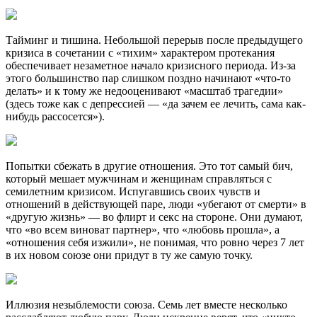
Тайминг и тишина. Небольшой перерыв после предыдущего
кризиса в сочетании с «тихим» характером протекания
обеспечивает незаметное начало кризисного периода. Из-за
этого большинство пар слишком поздно начинают «что-то
делать» и к тому же недооценивают «масштаб трагедии»
(здесь тоже как с депрессией — «да зачем ее лечить, сама как-
нибудь рассосется»).
Попытки сбежать в другие отношения. Это тот самый бич,
который мешает мужчинам и женщинам справляться с
семилетним кризисом. Испугавшись своих чувств и
отношений в действующей паре, люди «убегают от смерти» в
«другую жизнь» — во флирт и секс на стороне. Они думают,
что «во всем виноват партнер», что «любовь прошла», а
«отношения себя изжили», не понимая, что ровно через 7 лет
в их новом союзе они придут в ту же самую точку.
Иллюзия незыблемости союза. Семь лет вместе несколько