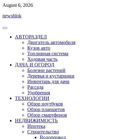
Перейти
August 6, 2026
к
newsblok
содержимому
АВТОРАЗДЕЛ
Двигатель автомобиля
Кузов авто
Топливная система
Ходовая часть
ДАЧА И ОГОРОД
Болезни растений
Деревья и кустарники
Инвентарь для дачи
Рассада
Удобрения
ТЕХНОЛОГИИ
Обзор ноутбуков
Обзор планшетов
Обзор смартфонов
НЕДВИЖИМОСТЬ
Ипотека
Строительство
Водопровод