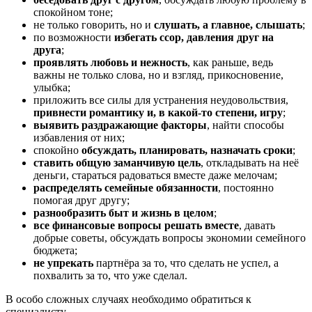
спокойном тоне;
не только говорить, но и
слушать, а главное, слышать
;
по возможности
избегать ссор, давления друг на
друга
;
проявлять любовь и нежность
, как раньше, ведь
важны не только слова, но и взгляд, прикосновение,
улыбка;
приложить все силы для устранения неудовольствия,
привнести романтику и, в какой-то степени, игру
;
выявить раздражающие факторы
, найти способы
избавления от них;
спокойно
обсуждать, планировать, назначать сроки
;
ставить общую заманчивую цель
, откладывать на неё
деньги, стараться радоваться вместе даже мелочам;
распределять семейные обязанности
, постоянно
помогая друг другу;
разнообразить быт и жизнь в целом
;
все финансовые вопросы решать вместе
, давать
добрые советы, обсуждать вопросы экономии семейного
бюджета;
не упрекать
партнёра за то, что сделать не успел, а
похвалить за то, что уже сделал.
В особо сложных случаях необходимо обратиться к
специалисту.