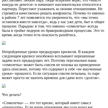
расслабляют любую пару. Люди искренне верят, что «никто
никуда не денется» и начинают наплевательски относится к
партнеру. Перестают ухаживать за своими отношениями. Не
стремятся качественно решать конфликты. Почему-то именно
в районе 7 лет появляется эта уверенность, что «мы точно
останемся вместе навсегда», ведь у нас уже дети, быт и общее
прошлое. Парадокс в том, что именно «семилетка» всегда
была в тройке лидеров по бракоразводным процессам. Это то
время, когда точно есть опасность разойтись.
Непройденные уроки предыдущих кризисов. В каждом
следующем кризисе неизбежно всплывают нерешенные
задачи всех предыдущих лет. Поэтому персонально ваша
«семилетка» может быть совсем не похожа на приведенное
здесь описание, потому что содержит в себе «не выученные
уроки» прошлого. Если ситуация совсем печальна, то паре
может просто не хватить времени для сдачи всех «долгов».
Что делать?
«Семилетка» — это тот кризис, который имеет смысл
«проползти». Если ваши отношения два года назад вас