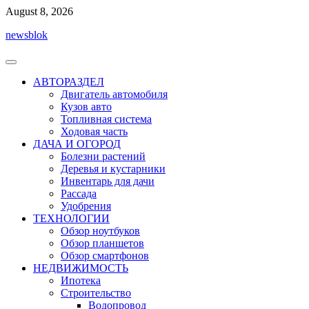
Перейти
August 8, 2026
к
newsblok
содержимому
АВТОРАЗДЕЛ
Двигатель автомобиля
Кузов авто
Топливная система
Ходовая часть
ДАЧА И ОГОРОД
Болезни растений
Деревья и кустарники
Инвентарь для дачи
Рассада
Удобрения
ТЕХНОЛОГИИ
Обзор ноутбуков
Обзор планшетов
Обзор смартфонов
НЕДВИЖИМОСТЬ
Ипотека
Строительство
Водопровод