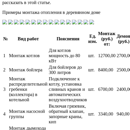
рассказать в этой статье.
Примеры монтажа отопления в деревянном доме
Монтаж
Ед.
Демо
№
Вид работ
Пояснения
(руб.)
изм.
(руб.)
от:
Для котлов
1
Монтаж котлов
мощность до 80
шт.
12700,00
2700,0
кВт
Для бойлеров до
2
Монтаж бойлера
шт.
8400,00
2500,0
300 литров
Монтаж
Подключение к
распределительной
котлу, установка
3
гребенки
сливных кранов и
шт.
6700,00
2400,0
(коллектора) в
автоматических
котельной
воздухоотводчиков
Включая грязевик,
Монтаж насосной
обратный клапан,
4
шт.
3340,00
940,00
группы
запорные краны,
кип
Монтаж дымохода