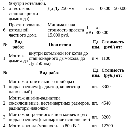
(внутри котельной,
5
от котла до
До Ду 250 мм
п.м.
1100,00
500,00
стационарного
дымохода)
Проектирование
Минимальная
1
от
6
котельной
стоимость проекта
кВт
300,00
частного дома
15,000 руб.
Вид
Ед.
Стоимость
№
Пояснения
работ
изм.
(руб.) от:
внутри котельной (от котла до
Монтаж
1
стационарного дымохода, до
п.м.
1100
дымохода
Ду 250 мм)
Ед.
Стоимость
№
Вид работ
изм.
(руб.) от:
Монтаж отопительного прибора с
1
подключением (радиатор, конвектор
шт.
3300
напольный)
Монтаж дизайн-радиатора
2
(эксклюзивные, нестандартных размеров,
шт.
4540
радиаторы-лавочки)
Монтаж встроенного в пол конвектора с
3
шт.
3200
подключением (стандартное исполнение)
4
Монтаж котла (мощность до 80 кВт)
шт.
12700