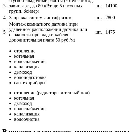
Пуско-наладочные работы (котел с погод.
3
завис. авт., до 80 кВт, до 5 насосных
шт.
14100
групп, бойлер)
4
Заправка системы антифризом
шт.
2800
Монтаж комнатного датчика (при
удаленном расположении датчика или
5
шт.
1475
сложности прокладки кабеля —
дополнительная плата 50 руб./м)
отопление
котельная
водоснабжение
канализация
дымоход
водоподготовка
сантехприборы
отопление (радиаторы и теплый пол)
котельная
дымоход
водоснабжение
канализация
водоочистка
Варианты отопления деревянного дома