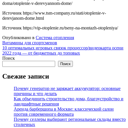
doma/otoplenie-v-derevyannom-dome/
Источник
https://www.tsm-company.ru/stati/otoplenie-v-
derevjanom-dome.html
Источник
https://vip-otoplenie.ru/tseny-na-montazh-otopleniya/
Опубликовано в
Система отопления
Навигация
Витамины для спортсменов
10 оптимальных игровых связок процессор/видеокарта осени
по
2022 года — от бюджетных до топовых
записям
Поиск
Поиск
Свежие записи
Почему генератор не заряжает аккумулятор: основные
причины и что делать
Как объединить строительство дома, благоустройство и
ландшафтные решения
Аренда барбершопа в Москве: классический салон
против современного формата
Почему селлеры выбирают региональные склады вместо
столичных