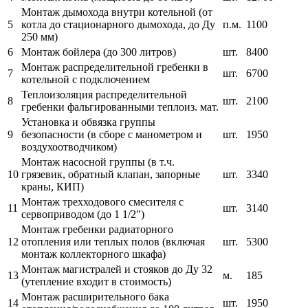
Монтаж дымохода внутри котельной (от
5
котла до стационарного дымохода, до Ду
п.м.
1100
250 мм)
6
Монтаж бойлера (до 300 литров)
шт.
8400
Монтаж распределительной гребенки в
7
шт.
6700
котельной с подключением
Теплоизоляция распределительной
8
шт.
2100
гребенки фальгированными теплоиз. мат.
Установка и обвязка группы
9
безопасности (в сборе с манометром и
шт.
1950
воздухоотводчиком)
Монтаж насосной группы (в т.ч.
10
грязевик, обратный клапан, запорные
шт.
3340
краны, КИП)
Монтаж трехходового смесителя с
11
шт.
3140
сервоприводом (до 1 1/2″)
Монтаж гребенки радиаторного
12
отопления или теплых полов (включая
шт.
5300
монтаж коллекторного шкафа)
Монтаж магистралей и стояков до Ду 32
13
м.
185
(утепление входит в стоимость)
Монтаж расширительного бака
14
шт.
1950