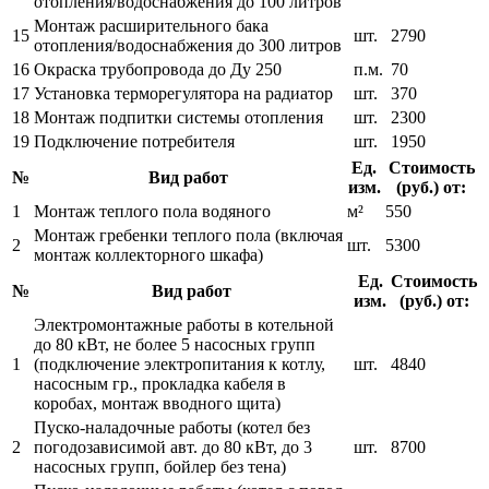
отопления/водоснабжения до 100 литров
Монтаж расширительного бака
15
шт.
2790
отопления/водоснабжения до 300 литров
16
Окраска трубопровода до Ду 250
п.м.
70
17
Установка терморегулятора на радиатор
шт.
370
18
Монтаж подпитки системы отопления
шт.
2300
19
Подключение потребителя
шт.
1950
Ед.
Стоимость
№
Вид работ
изм.
(руб.) от:
1
Монтаж теплого пола водяного
м²
550
Монтаж гребенки теплого пола (включая
2
шт.
5300
монтаж коллекторного шкафа)
Ед.
Стоимость
№
Вид работ
изм.
(руб.) от:
Электромонтажные работы в котельной
до 80 кВт, не более 5 насосных групп
1
(подключение электропитания к котлу,
шт.
4840
насосным гр., прокладка кабеля в
коробах, монтаж вводного щита)
Пуско-наладочные работы (котел без
2
погодозависимой авт. до 80 кВт, до 3
шт.
8700
насосных групп, бойлер без тена)