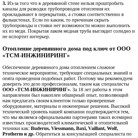
3.
Из-за того что в деревянной стене нельзя проштробить
каналы для разводки трубопроводов отопления их
прокладывают в перекрытиях, а стояки соответственно в
фальшстенах. Если по каким, то причинам скрыть
трубопроводы и стояки нет возможности можно выполнить
их из меди. Покрытая лаком медная труба выглядит солидно и
не испортит интерьер.
Отопление деревянного дома под ключ от ООО
«ТСМ-ИНЖИНИРИНГ»
Обеспечение деревянного дома отоплением сложное
техническое мероприятие, требующее специальных знаний и
опята проведения подобных работ. Поэтому мы рекомендуем
доверить это дело профессионалам, таким как специалисты
ООО «ТСМ-ИНЖИНИРИНГ»
. За 18 лет работы в этом
направлении был накоплен обширный опыт, позволяющий
нам предлагать своим клиентом только проверенные
оборудование, материалы и инженерные решения. Высокий
технический уровень нашей компании подтверждается тем,
что мы являемся официальными партнерами таких всемирно
известных производителей климатической и отопительной
техники как:
Buderus, Viessmann, Baxi, Vaillant, Wolf,
Protherm и др.
Обратиться за консультацией специалиста по