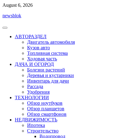
Перейти
August 6, 2026
к
newsblok
содержимому
АВТОРАЗДЕЛ
Двигатель автомобиля
Кузов авто
Топливная система
Ходовая часть
ДАЧА И ОГОРОД
Болезни растений
Деревья и кустарники
Инвентарь для дачи
Рассада
Удобрения
ТЕХНОЛОГИИ
Обзор ноутбуков
Обзор планшетов
Обзор смартфонов
НЕДВИЖИМОСТЬ
Ипотека
Строительство
Водопровод