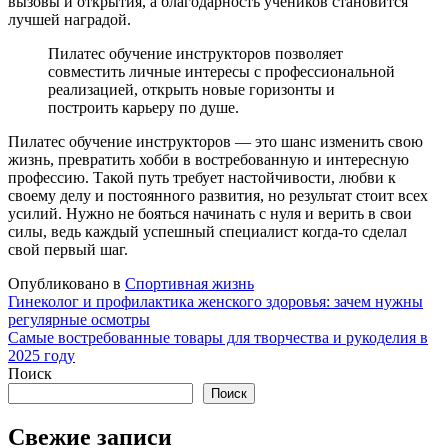
вызовы и открытия, а благодарность учеников становится
лучшей наградой.
Пилатес обучение инструкторов позволяет
совместить личные интересы с профессиональной
реализацией, открыть новые горизонты и
построить карьеру по душе.
Пилатес обучение инструкторов — это шанс изменить свою
жизнь, превратить хобби в востребованную и интересную
профессию. Такой путь требует настойчивости, любви к
своему делу и постоянного развития, но результат стоит всех
усилий. Нужно не бояться начинать с нуля и верить в свои
силы, ведь каждый успешный специалист когда-то сделал
свой первый шаг.
Опубликовано в
Спортивная жизнь
Навигация
Гинеколог и профилактика женского здоровья: зачем нужны
регулярные осмотры
по
Самые востребованные товары для творчества и рукоделия в
записям
2025 году
Поиск
Поиск
Свежие записи