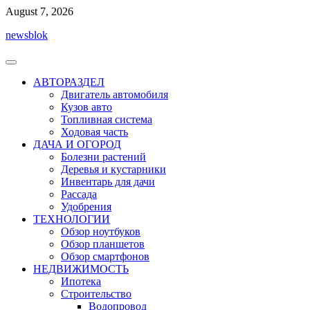
Перейти
August 7, 2026
к
newsblok
содержимому
АВТОРАЗДЕЛ
Двигатель автомобиля
Кузов авто
Топливная система
Ходовая часть
ДАЧА И ОГОРОД
Болезни растений
Деревья и кустарники
Инвентарь для дачи
Рассада
Удобрения
ТЕХНОЛОГИИ
Обзор ноутбуков
Обзор планшетов
Обзор смартфонов
НЕДВИЖИМОСТЬ
Ипотека
Строительство
Водопровод