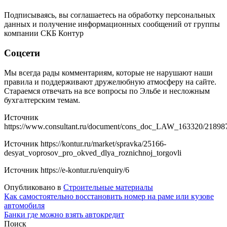
Подписываясь, вы соглашаетесь на обработку персональных
данных и получение информационных сообщений от группы
компании СКБ Контур
Соцсети
Мы всегда рады комментариям, которые не нарушают наши
правила и поддерживают дружелюбную атмосферу на сайте.
Стараемся отвечать на все вопросы по Эльбе и несложным
бухгалтерским темам.
Источник
https://www.consultant.ru/document/cons_doc_LAW_163320/21898
Источник
https://kontur.ru/market/spravka/25166-
desyat_voprosov_pro_okved_dlya_roznichnoj_torgovli
Источник
https://e-kontur.ru/enquiry/6
Опубликовано в
Строительные материалы
Навигация
Как самостоятельно восстановить номер на раме или кузове
автомобиля
по
Банки где можно взять автокредит
записям
Поиск