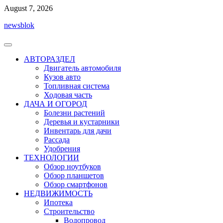
Перейти
August 7, 2026
к
newsblok
содержимому
АВТОРАЗДЕЛ
Двигатель автомобиля
Кузов авто
Топливная система
Ходовая часть
ДАЧА И ОГОРОД
Болезни растений
Деревья и кустарники
Инвентарь для дачи
Рассада
Удобрения
ТЕХНОЛОГИИ
Обзор ноутбуков
Обзор планшетов
Обзор смартфонов
НЕДВИЖИМОСТЬ
Ипотека
Строительство
Водопровод