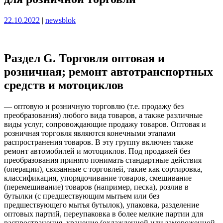
Опубликовано
Опубликовано
22.10.2022
|
newsblok
Раздел G. Торговля оптовая и
розничная; ремонт автотранспортных
средств и мотоциклов
— оптовую и розничную торговлю (т.е. продажу без
преобразования) любого вида товаров, а также различные
виды услуг, сопровождающие продажу товаров. Оптовая и
розничная торговля являются конечными этапами
распространения товаров. В эту группу включен также
ремонт автомобилей и мотоциклов. Под продажей без
преобразования принято понимать стандартные действия
(операции), связанные с торговлей, такие как сортировка,
классификация, упорядочивание товаров, смешивание
(перемешивание) товаров (например, песка), розлив в
бутылки (с предшествующим мытьем или без
предшествующего мытья бутылок), упаковка, разделение
оптовых партий, переупаковка в более мелкие партии для
распространения, хранение (охлажденной или замороженной