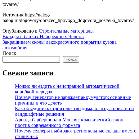
tovarov/
Источник
https://nalog-
nalog.ru/dogovory/obrazec_tipovogo_dogovora_postavki_tovarov/
Опубликовано в
Строительные материалы
Навигация
Вклады в банках Набережных Челнов
Закрашиваем сколы лакокрасочного покрытия кузова
по
автомобиля
записям
Поиск
Поиск
Свежие записи
Можно ли ездить с неисправной автоматической
коробкой передач
Почему генератор не заряжает аккумулятор: основные
причины и что делать
Как объединить строительство дома, благоустройство и
ландшафтные решения
Аренда барбершопа в Москве: классический салон
против современного формата
Почему селлеры выбирают региональные склады вместо
столичных