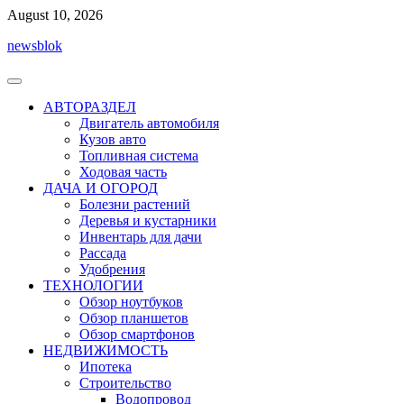
Перейти
August 10, 2026
к
newsblok
содержимому
АВТОРАЗДЕЛ
Двигатель автомобиля
Кузов авто
Топливная система
Ходовая часть
ДАЧА И ОГОРОД
Болезни растений
Деревья и кустарники
Инвентарь для дачи
Рассада
Удобрения
ТЕХНОЛОГИИ
Обзор ноутбуков
Обзор планшетов
Обзор смартфонов
НЕДВИЖИМОСТЬ
Ипотека
Строительство
Водопровод