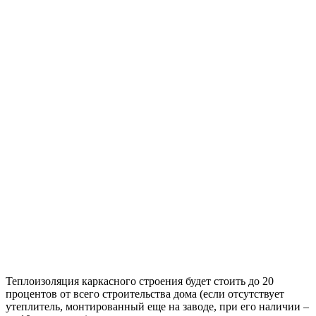
Каркас дома
состоит из следующих элементов:
стойки – основа каркаса, изготавливаются из
деревянного бруса или досок;
«пирог» стены.
Расчет стоек каркасного дома
Высота стоек зависит от количества этажей дома и высоты
потолков, обычно она составляет не менее 2,5 м. В
технических помещениях и санузлах можно использовать
минимальные значения. Сечение стоек преимущественно –
150х150 мм.