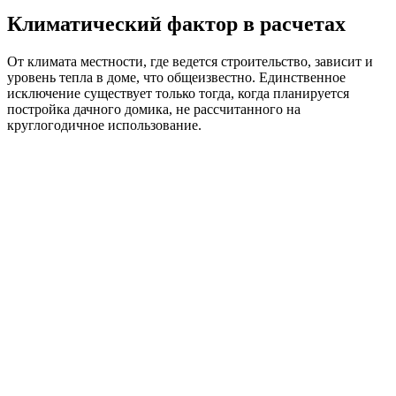
При постройке крыши для каркасного строения нужно
учитывать следующие нюансы:
Не стоит строить высокие или крыши с острыми углами
в местах местности, где преобладают сильные ветра.
Либо понадобится значительно усиливать конструкцию,
что несомненно повлияет на итоговую стоимость
строительства;
При монтаже обрешетки можно сократить расстояние
между стойками, что повлечет усиление конструкции;
Для возведения стропил следует использовать только
прочный брус, имеющий большое сечение, что даст
возможность увеличить прочность крыши;
Следует отдавать предпочтение более жесткому
материалу отделки кровли, к примеру использовать
шифер вместо черепицы из металла либо профнастила;
В местах, где дует сильный ветер, лучше использовать
жесткий материал кровли, например шифер.
Фундамент
Для каркасного строительства применяются «легкие»
фундаменты. Наиболее часто можно встретить ленточное
мелкозаглубленное основание, фундамент на сваях либо