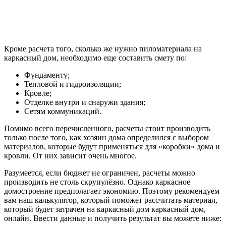
мы разобрали выше, так что требуется уделить большее
внимание крыше.
Крыша
При просчете конструкции кровли необходимо учесть не
только ее общий вес, а также нагрузки, оказываемые на
перекрытия чердака и балки, но и вес, а также свойства
материала кровли.
Так же стоит обратить внимание на конструкцию крыши, при
возведении которой обязательно надо учесть розу ветров,
сложившуюся в месте строительства. Сторона, с которой будет
чаще дуть ветер, будет испытывать наибольшие нагрузки.
Материал, необходимый для строительства, выбирается в том
числе и исходя из данного критерия.
Если не учитывать розу ветров, то крыша с одной стороны
здания может начать протекать, прохудится, а материал
кровли без требуемого крепежа и усиления может быть
поврежден от порывов сильного ветра, не говоря уж про
ураган или другие природные катаклизмы.