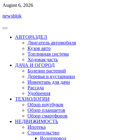
Перейти
August 6, 2026
к
newsblok
содержимому
АВТОРАЗДЕЛ
Двигатель автомобиля
Кузов авто
Топливная система
Ходовая часть
ДАЧА И ОГОРОД
Болезни растений
Деревья и кустарники
Инвентарь для дачи
Рассада
Удобрения
ТЕХНОЛОГИИ
Обзор ноутбуков
Обзор планшетов
Обзор смартфонов
НЕДВИЖИМОСТЬ
Ипотека
Строительство
Водопровод