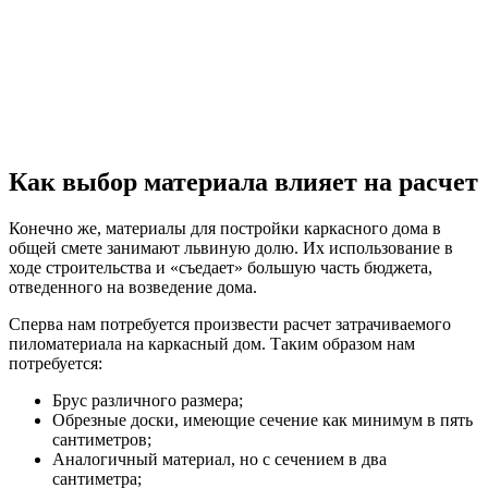
Чтобы рассчитать затраты на возведения кровли, необходимо
прежде всего определиться с кровельным материалом,
который оказывает немалое влияние на итоговую смету. Само
же количество кровельного материала подсчитать не так и
сложно.
Кроме расчета того, сколько же нужно пиломатериала на
каркасный дом, необходимо еще составить смету по:
Фундаменту;
Тепловой и гидроизоляции;
Кровле;
Отделке внутри и снаружи здания;
Сетям коммуникаций.
Помимо всего перечисленного, расчеты стоит производить
только после того, как хозяин дома определился с выбором
материалов, которые будут применяться для «коробки» дома и
кровли. От них зависит очень многое.
Разумеется, если бюджет не ограничен, расчеты можно
производить не столь скрупулёзно. Однако каркасное
домостроение предполагает экономию. Поэтому рекомендуем