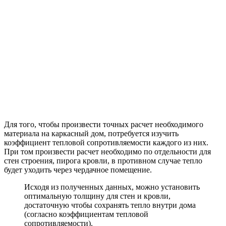
столбах. Однако последний подходит лишь для небольших
строений, к примеру дачных домиков.
Что касается основания на сваях, то проще всего использовать
винтовые конструкции. Определяясь, как рассчитать
материал, использующийся для свайного фундамента, нужно
определить какая будет оказываться нагрузка на точки опоры,
на которых держится каркасный дом, а также всю его массу.
Также требуется учитывать грунт участка, где ведется
строительство дома. Следует обратить внимание на
пучинистость почвы и как глубоко находятся грунтовые воды.
А если установить сваи фундамента недостаточно глубоко, то
во время заморозкой основание дома поднимет его каркас и
стены, что повлечет за собой появление многочисленных
трещин и разрушение конструкции здания.
Наиболее часто встречающееся ошибкой, которую допускают
люди, ведущие самостоятельные расчеты, является учет
сугубо веса дома при проектировании фундамента. А ведь
есть и другие очень важные критерии, которым необходимо