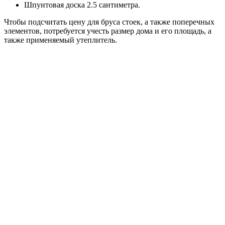
вам наш калькулятор, который поможет рассчитать материал,
который будет затрачен на каркасный дом каркасный дом,
онлайн. Ввести данные и получить результат вы можете ниже:
Климатический фактор в расчетах
От климата местности, где ведется строительство, зависит и
уровень тепла в доме, что общеизвестно. Единственное
исключение существует только тогда, когда планируется
постройка дачного домика, не рассчитанного на
круглогодичное использование.
Для того, чтобы произвести точных расчет необходимого
материала на каркасный дом, потребуется изучить
коэффициент тепловой сопротивляемости каждого из них.
При том произвести расчет необходимо по отдельности для
стен строения, пирога кровли, в противном случае тепло
будет уходить через чердачное помещение.
Исходя из полученных данных, можно установить
оптимальную толщину для стен и кровли,
достаточную чтобы сохранять тепло внутри дома
(согласно коэффициентам тепловой