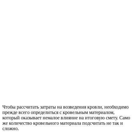
сопротивляемости).
Кроме того, гораздо легче произвести расчет материалов,
необходимых для строительства каркасного дома, если для
постройки стен будут применены СИП панели либо OSB,
поскольку заранее известны размеры и вес готовых
конструкций.
Подобные дома заводского производства поставляются
домокомплектами, поэтому узнать необходимые данные
совсем несложно, так как они указываются в технических
документах, всегда имеющихся в комплекте поставки.
При этом данные дома, возводимые из сэндвич панелей,
позволяют значительно экономить на материалах. Внутри
стен уже установлен утеплитель, чаще всего используется
минеральная вата. Благодаря этому не потребуется
обустраивать теплоизоляцию дома снаружи, а следовательно,
сократить расходы.
Методика расчета для различных
конструкций дома