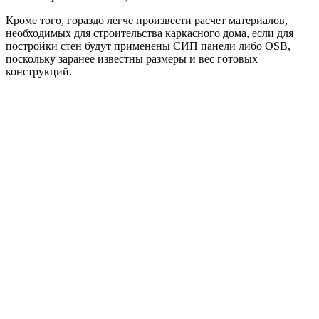
уделять внимание, о чем сказано выше. Именно поэтому если
вы не уверены в своих профессиональных навыках, то лучше
обратиться за помощью к специалистам.
Вот вы и узнали, как рассчитать количество материала,
затрачиваемого на каркасный дом. Правильно составленная
смета поможет рационально распределить средства при
строительстве.
Рассчитываем конструкцию и пирог
стен каркасного дома
Перед началом строительных работ обязательно составляется
проект и строительная смета, основной частью которой