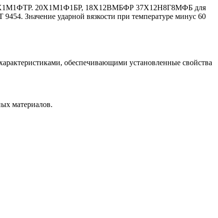
. 20Х1М1ФТР. 20Х1М1Ф1БР, 18Х12ВМБФР 37Х12Н8Г8МФБ для
 9454. Значение ударной вязкости при температуре минус 60
 характеристиками, обеспечивающими установленные свойства
ных материалов.