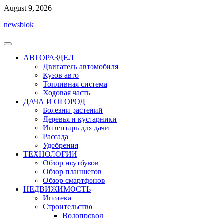
Перейти
August 9, 2026
к
newsblok
содержимому
АВТОРАЗДЕЛ
Двигатель автомобиля
Кузов авто
Топливная система
Ходовая часть
ДАЧА И ОГОРОД
Болезни растений
Деревья и кустарники
Инвентарь для дачи
Рассада
Удобрения
ТЕХНОЛОГИИ
Обзор ноутбуков
Обзор планшетов
Обзор смартфонов
НЕДВИЖИМОСТЬ
Ипотека
Строительство
Водопровод