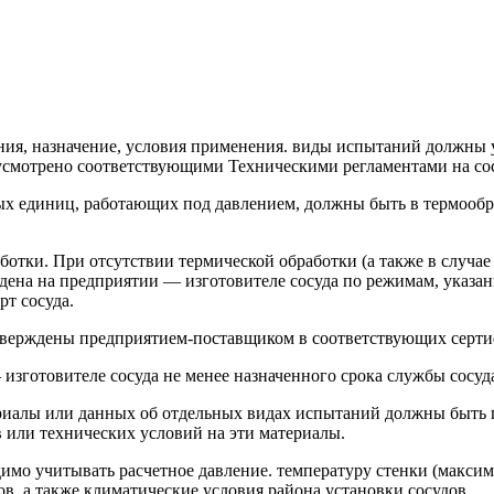
ения, назначение, условия применения. виды испытаний должн
усмотрено соответствующими Техническими регламентами на со
ых единиц, работающих под давлением, должны быть в термообр
отки. При отсутствии термической обработки (а также в случае
едена на предприятии — изготовителе сосуда по режимам, указа
рт сосуда.
дтверждены предприятием-поставщиком в соответствующих серти
изготовителе сосуда не менее назначенного срока службы сосуд
ериалы или данных об отдельных видах испытаний должны быть 
в или технических условий на эти материалы.
димо учитывать расчетное давление. температуру стенки (макси
в, а также климатические условия района установки сосудов.