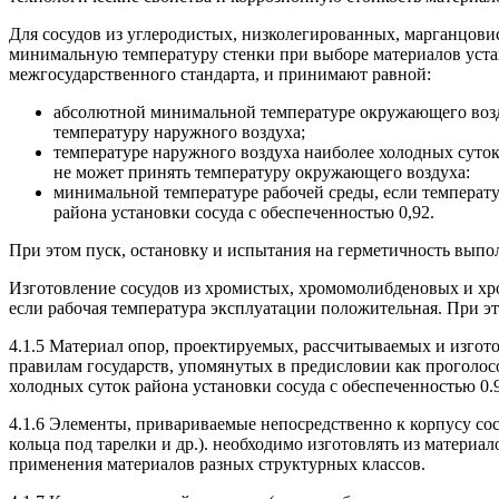
Для сосудов из углеродистых, низколегированных, марганцов
минимальную температуру стенки при выборе материалов уста
межгосударственного стандарта, и принимают равной:
абсолютной минимальной температуре окружающего воздух
температуру наружного воздуха;
температуре наружного воздуха наиболее холодных суток 
не может принять температуру окружающего воздуха:
минимальной температуре рабочей среды, если температу
района установки сосуда с обеспеченностью 0,92.
При этом пуск, остановку и испытания на герметичность выпо
Изготовление сосудов из хромистых, хромомолибденовых и хр
если рабочая температура эксплуатации положительная. При э
4.1.5 Материал опор, проектируемых, рассчитываемых и изгот
правилам государств, упомянутых в предисловии как проголос
холодных суток района установки сосуда с обеспеченностью 0.
4.1.6 Элементы, привариваемые непосредственно к корпусу с
кольца под тарелки и др.). необходимо изготовлять из материа
применения материалов разных структурных классов.