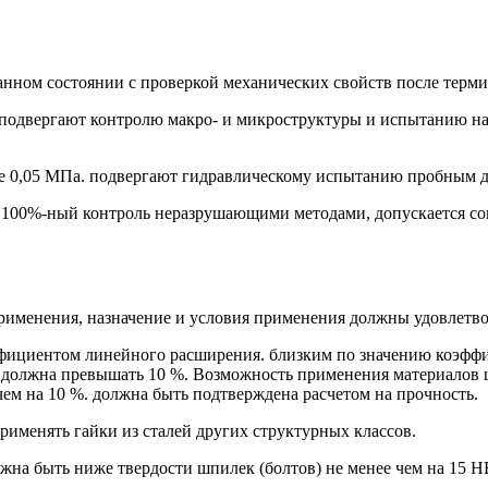
анном состоянии с проверкой механических свойств после терми
й подвергают контролю макро- и микроструктуры и испытанию н
е 0,05 МПа. подвергают гидравлическому испытанию пробным д
 100%-ный контроль неразрушающими методами, допускается со
применения, назначение и условия применения должны удовлетв
ффициентом линейного расширения. близким по значению коэфф
 должна превышать 10 %. Возможность применения материалов 
ем на 10 %. должна быть подтверждена расчетом на прочность.
применять гайки из сталей других структурных классов.
олжна быть ниже твердости шпилек (болтов) не менее чем на 15 Н