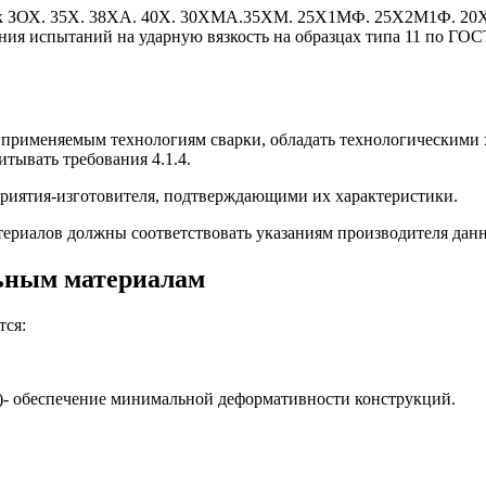
 марок ЗОХ. 35Х. 38ХА. 40Х. 30ХМА.35ХМ. 25X1МФ. 25Х2М1Ф
ия испытаний на ударную вязкость на образцах типа 11 по ГОСТ
 применяемым технологиям сварки, обладать технологическими
тывать требования 4.1.4.
приятия-изготовителя, подтверждающими их характеристики.
ериалов должны соответствовать указаниям производителя дан
льным материалам
тся:
р.)- обеспечение минимальной деформативности конструкций.