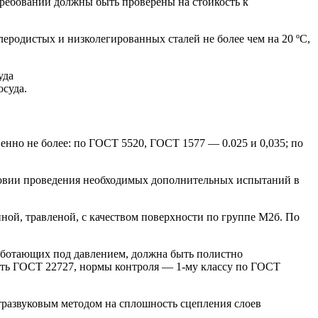
требований должны быть проверены на стойкость к
леродистых и низколегированных сталей не более чем на 20 ºС,
уда
осуда.
енно не более: по ГОСТ 5520, ГОСТ 1577 — 0.025 и 0,035; по
словии проведения необходимых дополнительных испытаний в
ной, травленой, с качеством поверхности по группе М2б. По
 работающих под давлением, должна быть полистно
ать ГОСТ 22727, нормы контроля — 1-му классу по ГОСТ
ьтразвуковым методом на сплошность сцепления слоев