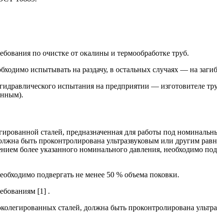
ребования по очистке от окалины и термообработке труб.
еобходимо испытывать на раздачу, в остальных случаях — на заг
гидравлического испытания на предприятии — изготовителе труб
енным).
легированной сталей, предназначенная для работы под номиналь
 должна быть проконтролирована ультразвуковым или другим рав
нием более указанного номинального давления, необходимо по
обходимо подвергать не менее 50 % объема поковки.
бованиям [1] .
околегированных сталей, должна быть проконтролирована ультраз