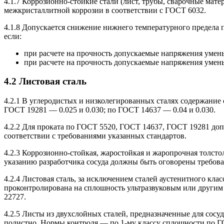
4.1.7 Коррозионно-стойкие стали (лист, трубы, сварочные ма
межкристаллитной коррозии в соответствии с ГОСТ 6032.
4.1.8 Допускается снижение нижнего температурного предела п
если:
при расчете на прочность допускаемые напряжения умень
при расчете на прочность допускаемые напряжения уменьш
4.2 Листовая сталь
4.2.1 В углеродистых и низколегированных сталях содержание 
ГОСТ 19281 — 0.025 и 0.030; по ГОСТ 14637 — 0.04 и 0.030.
4.2.2 Для проката по ГОСТ 5520, ГОСТ 14637, ГОСТ 19281 доп
соответствии с требованиями указанных стандартов.
4.2.3 Коррозионно-стойкая, жаростойкая и жаропрочная толсто
указанию разработчика сосуда должны быть оговорены требов
4.2.4 Листовая сталь, за исключением сталей аустенитного кла
проконтролирована на сплошность ультразвуковым или други
22727.
4.2.5 Листы из двухслойных сталей, предназначенные для сос
полистно. Нормы контроля — по 1-му классу сплошности по Г