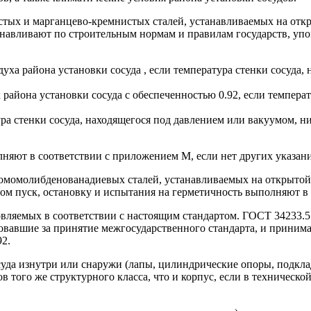
истых и марганцево-кремнистых сталей, устанавливаемых на от
навливают по строительным нормам и правилам государств, упо
а района установки сосуда , если температура стенки сосуда,
района установки сосуда с обеспеченностью 0.92, если температ
ра стенки сосуда, находящегося под давлением или вакуумом, 
лняют в соответствии с приложением М, если нет других указан
омомолибденованадиевых сталей, устанавливаемых на открытой
том пуск, остановку и испытания на герметичность выполняют в
овляемых в соответствии с настоящим стандартом. ГОСТ 34233.
овавшие за принятие межгосударственного стандарта, и приним
92.
осуда изнутри или снаружи (лапы, цилиндрические опоры, подк
лов того же структурного класса, что и корпус, если в техничес