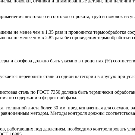
териалы, поковки, отливки и штампованные детали) при наличии 
рименения листового и сортового проката, труб и поковок из уг
шены не менее чем в 1.35 раза и проводится термообработка сос
ены не менее чем в 2.85 раза без проведения термообработки с
серы и фосфора должно быть указано в процентах (%) соответств
ускается переводить сталь из одной категории в другую при у
листовая сталь по ГОСТ 7350 должна быть термически обработан
ания по содержанию ферритной фазы.
сса, толщиной листа более 30 мм, предназначенная для сосудов,
м равноценным методом. Методы контроля должны соответствов
удов, работающих под давлением, необходимо контролировать ул
ОСТ 10885.