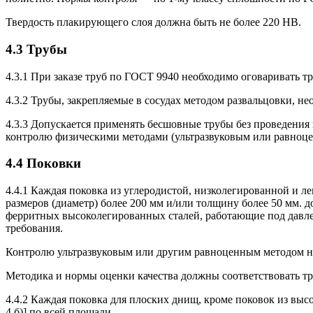
Твердость плакирующего слоя должна быть не более 220 НВ.
4.3 Трубы
4.3.1 При заказе труб по ГОСТ 9940 необходимо оговаривать т
4.3.2 Трубы, закрепляемые в сосудах методом развальцовки, н
4.3.3 Допускается применять бесшовные трубы без проведения 
контролю физическими методами (ультразвуковым или равноц
4.4 Поковки
4.4.1 Каждая поковка из углеродистой, низколегированной и 
размеров (диаметр) более 200 мм и/или толщину более 50 мм.
ферритных высоколегированных сталей, работающие под давле
требования.
Контролю ультразвуковым или другим равноценным методом не
Методика и нормы оценки качества должны соответствовать тре
4.4.2 Каждая поковка для плоских днищ, кроме поковок из выс
4 б)] по всей площади.