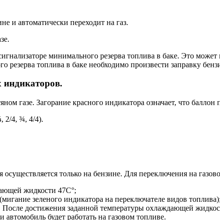
не и автоматически переходит на газ.
зе.
сигнализаторе минимального резерва топлива в баке. Это может 
о резерва топлива в баке необходимо произвести заправку бен
 индикаторов.
ом газе. Загорание красного индикатора означает, что баллон п
2/4, ¾, 4/4).
 осуществляется только на бензине. Для переключения на газов
дающей жидкости 47С°;
 (мигание зеленого индикатора на переключателе видов топлива)
. После достижения заданной температуры охлаждающей жидкост
и автомобиль будет работать на газовом топливе.