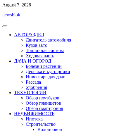
Перейти
August 7, 2026
к
newsblok
содержимому
АВТОРАЗДЕЛ
Двигатель автомобиля
Кузов авто
Топливная система
Ходовая часть
ДАЧА И ОГОРОД
Болезни растений
Деревья и кустарники
Инвентарь для дачи
Рассада
Удобрения
ТЕХНОЛОГИИ
Обзор ноутбуков
Обзор планшетов
Обзор смартфонов
НЕДВИЖИМОСТЬ
Ипотека
Строительство
Водопровод