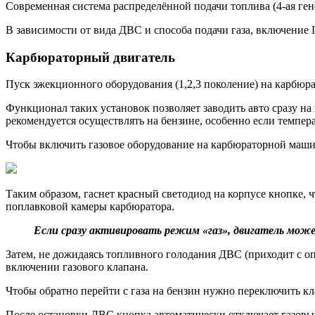
Современная система распределённой подачи топлива (4-ая ге
В зависимости от вида ДВС и способа подачи газа, включени
Карбюраторный двигатель
Пуск эжекционного оборудования (1,2,3 поколение) на карбюр
Функционал таких установок позволяет заводить авто сразу на
рекомендуется осуществлять на бензине, особенно если темпе
Чтобы включить газовое оборудование на карбюраторной машин
Таким образом, гаснет красный светодиод на корпусе кнопке, 
поплавковой камеры карбюратора.
Если сразу активировать режим «газ», двигатель может
Затем, не дожидаясь топливного голодания ДВС (приходит с оп
включении газового клапана.
Чтобы обратно перейти с газа на бензин нужно переключить к
После остановки ДВС кнопка автоматически отключает газовы