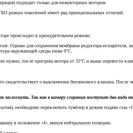
нерация) подходит только для инжекторных моторов.
е ГБО разных поколений имеет ряд принципиальных отличий.
аторе происходит в принудительном режиме.
 газе. Однако для сохранения мембраны редуктора-испарителя, з
ратура окружающей среды ниже 0°C.
е нужно, после прогрева мотора от 35°С и выше перевести клав
что свидетельствует о выключении бензинового клапана. После 
 заглохнуть. Так как в камеру сгорания поступит два вида т
ытом), необходимо переключить тумблер в режим подачи газа «II»
лавишу в положение «I», минуя нейтральную позицию.
й клапан.