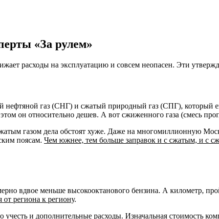
перты «За рулем»
нижает расходы на эксплуатацию и совсем неопасен. Эти утверж
й нефтяной газ (СНГ) и сжатый природный газ (СПГ), который
 этом он относительно дешев. А вот сжиженного газа (смесь проп
о сжатым газом дела обстоят хуже. Даже на многомиллионную Мо
ским поясам.
Чем южнее, тем больше заправок и с сжатым, и с 
ерно вдвое меньше высокооктанового бензина. А километр, прой
 от региона к региону
.
о учесть и дополнительные расходы. Изначальная стоимость ком