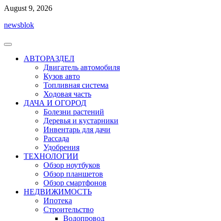
Перейти
August 9, 2026
к
newsblok
содержимому
АВТОРАЗДЕЛ
Двигатель автомобиля
Кузов авто
Топливная система
Ходовая часть
ДАЧА И ОГОРОД
Болезни растений
Деревья и кустарники
Инвентарь для дачи
Рассада
Удобрения
ТЕХНОЛОГИИ
Обзор ноутбуков
Обзор планшетов
Обзор смартфонов
НЕДВИЖИМОСТЬ
Ипотека
Строительство
Водопровод