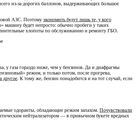
е всего из-за дорогих баллонов, выдерживающих большое
азовой АЗС. Поэтому
экономить будут лишь те, у кого
ую» машину будет непросто: обычно пробеги у таких
полнительные хлопоты по обслуживанию и ремонту ГБО.
ое
 у газа гораздо ниже, чем у бензинов. Да и диафрагмы
бензиновый» режим, и только потом, после прогрева,
а другое
. К тому же, бензин понадобится и на тот случай, если
ываемые одоранты, обладающие резким запахом.
Почувствовали
литическим нейтрализатором — в привычном букете вредных