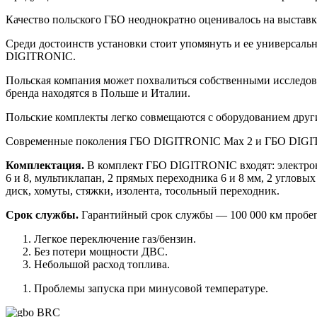
Качество польского ГБО неоднократно оценивалось на выставка
Среди достоинств установки стоит упомянуть и ее универсальн
DIGITRONIC.
Польская компания может похвалиться собственными исследо
бренда находятся в Польше и Италии.
Польские комплекты легко совмещаются с оборудованием дру
Современные поколения ГБО DIGITRONIC Max 2 и ГБО DIGITRO
Комплектация.
В комплект ГБО DIGITRONIC входят: электрони
6 и 8, мультиклапан, 2 прямых переходника 6 и 8 мм, 2 угловы
диск, хомуты, стяжки, изолента, тосольный переходник.
Срок службы.
Гарантийный срок службы — 100 000 км пробег
Легкое переключение газ/бензин.
Без потери мощности ДВС.
Небольшой расход топлива.
Проблемы запуска при минусовой температуре.