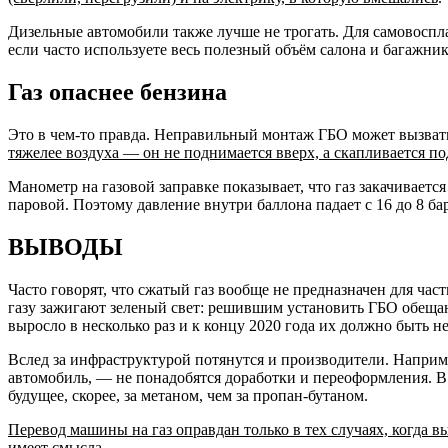
Дизельные автомобили также лучше не трогать. Для самовоспла
если часто используете весь полезный объём салона и багажни
Газ опаснее бензина
Это в чем-то правда. Неправильный монтаж ГБО может вызвать 
тяжелее воздуха — он не поднимается вверх, а скапливается по
Манометр на газовой заправке показывает, что газ закачиваетс
паровой. Поэтому давление внутри баллона падает с 16 до 8 б
ВЫВОДЫ
Часто говорят, что сжатый газ вообще не предназначен для ча
газу зажигают зеленый свет: решившим установить ГБО обещаю
выросло в несколько раз и к концу 2020 года их должно быть н
Вслед за инфраструктурой потянутся и производители. Наприм
автомобиль, — не понадобятся доработки и переоформления. В 
будущее, скорее, за метаном, чем за пропан-бутаном.
Перевод машины на газ оправдан только в тех случаях, когда в
имеет смысла.