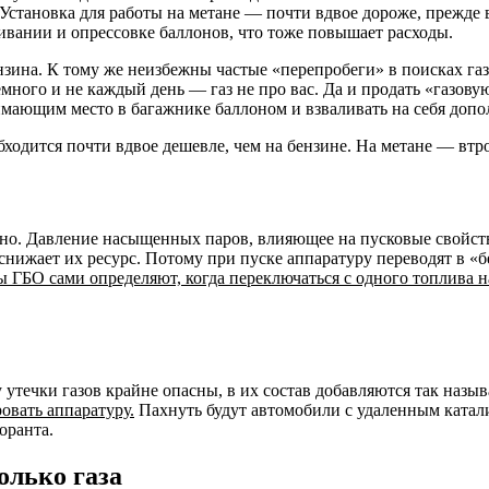
. Установка для работы на метане — почти вдвое дороже, прежд
ивании и опрессовке баллонов, что тоже повышает расходы.
нзина. К тому же неизбежны частые «перепробеги» в поисках г
немного и не каждый день — газ не про вас. Да и продать «газов
нимающим место в багажнике баллоном и взваливать на себя до
одится почти вдвое ­дешевле, чем ­на бензине. На метане — втр
но. Давление насыщенных паров, влияющее на пусковые свойства,
 снижает их ресурс. Потому при пуске аппаратуру переводят в «
 ГБО сами определяют, когда переключаться с одного топлива н
 утечки газов крайне опасны, в их состав добавляются так наз
овать аппаратуру.
Пахнуть будут автомобили с удаленным ката
оранта.
олько газа