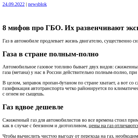
Опубликовано
Опубликовано
24.09.2022
|
newsblok
8 мифов про ГБО. Их развенчивают экс
Газ в автомобиле продлевает жизнь двигателю, существенно с
Газа в стране полным-полно
Автомобильное газовое топливо бывает двух видов: сжиженны
газа (метана) у нас в России действительно полным-полно, при
В целом, заправок пропан-бутаном по стране хватает, а вот c
газификация автотранспорта четко районируется по климатиче
с огнем не сыщешь.
Газ вдвое дешевле
Сжиженный газ для автомобилистов во все времена стоил прим
как в случае с бензином и дизтопливом,
цены на газ отличаются
Чтобы вычислить чистую выгоду от перехода на газ, необходим