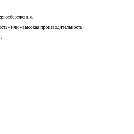
ергосбережения.
ость» или «высокая производительность»
л?