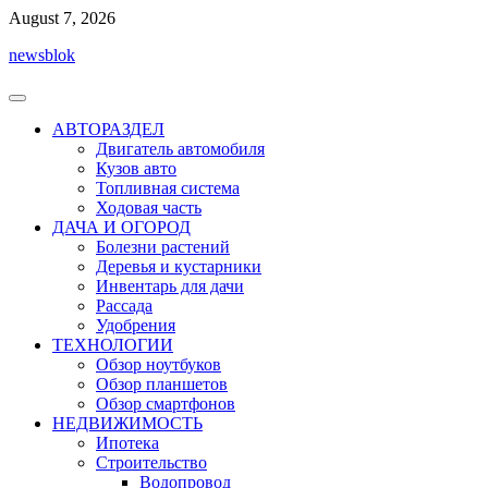
Перейти
August 7, 2026
к
newsblok
содержимому
АВТОРАЗДЕЛ
Двигатель автомобиля
Кузов авто
Топливная система
Ходовая часть
ДАЧА И ОГОРОД
Болезни растений
Деревья и кустарники
Инвентарь для дачи
Рассада
Удобрения
ТЕХНОЛОГИИ
Обзор ноутбуков
Обзор планшетов
Обзор смартфонов
НЕДВИЖИМОСТЬ
Ипотека
Строительство
Водопровод