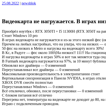
Опубликовано
Опубликовано
25.08.2022
|
newsblok
Видеокарта не нагружается. В играх ни
Приобрёл ноутбук с RTX 3050TI + I5 11300H (RTX 3050T на рав
Стоит Windows 10 pro
В играх видеокарта не нагружается и из-за этого низкий фпс (о
Причем на любых настройках, что на ультра, что на низких — о
50 фпс на низких в Metro и нагрузка на видеокарту всего 30%!
В Кс, в Радуге — фпс около 100!(На низких!! 111!! На стациона
И нагрузка видеокарты в играх 50% и вот так меняется туда сюд
В Furmark видеокарта нагружается на 97%, за 10 минут бублика
Обновлял все драйвера — 0 изменений
Переустанавливал все драйвера — 0 изменений
Максимальная производительность в электропитании стоит
Вертикальная синхронизация в Панели NVIDIA, в играх отклю
XBOX DVR снесён полностью
Переустанавливал Windows — 0 изменений
Всё отключил, обновил, после переустановки — 0 изменений
С блоком питания всё отлично
Перегрева нет, температура на видеокарте не доходит до 80, на 
Играю с подключенным проводом.