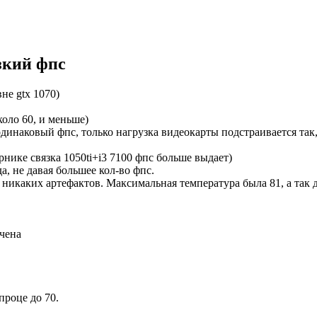
зкий фпс
не gtx 1070)
коло 60, и меньше)
динаковый фпс, только нагрузка видеокарты подстраивается так,
рнике связка 1050ti+i3 7100 фпс больше выдает)
а, не давая большее кол-во фпс.
 никаких артефактов. Максимальная температура была 81, а так 
чена
проце до 70.