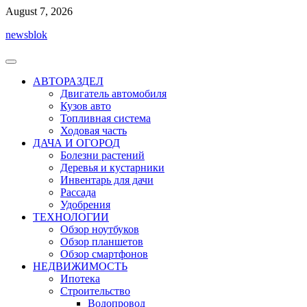
Перейти
August 7, 2026
к
newsblok
содержимому
АВТОРАЗДЕЛ
Двигатель автомобиля
Кузов авто
Топливная система
Ходовая часть
ДАЧА И ОГОРОД
Болезни растений
Деревья и кустарники
Инвентарь для дачи
Рассада
Удобрения
ТЕХНОЛОГИИ
Обзор ноутбуков
Обзор планшетов
Обзор смартфонов
НЕДВИЖИМОСТЬ
Ипотека
Строительство
Водопровод