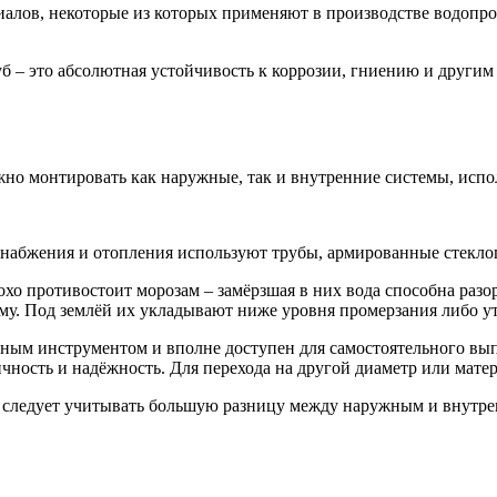
алов, некоторые из которых применяют в производстве водопро
б – это абсолютная устойчивость к коррозии, гниению и други
но монтировать как наружные, так и внутренние системы, испол
снабжения и отопления используют трубы, армированные стекло
охо противостоит морозам – замёрзшая в них вода способна раз
му. Под землёй их укладывают ниже уровня промерзания либо у
ным инструментом и вполне доступен для самостоятельного вып
чность и надёжность. Для перехода на другой диаметр или мате
, следует учитывать большую разницу между наружным и внутре