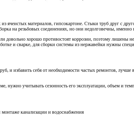
х из ячеистых материалов, гипсокартоне. Стыки труб друг с др
борка на резьбовых соединениях, но они недолговечны, именно 
и довольно хорошо противостоят коррозии, поэтому лишены недо
аботке и сварке, для сборки системы из нержавейки нужны специ
труб, и избавить себя от необходимости частых ремонтов, лучше
ме, нужно учитывать сезонность его эксплуатации, объем и тем
и монтаже канализации и водоснабжения