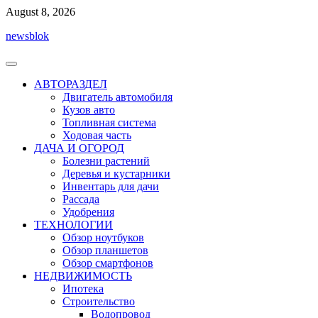
Перейти
August 8, 2026
к
newsblok
содержимому
АВТОРАЗДЕЛ
Двигатель автомобиля
Кузов авто
Топливная система
Ходовая часть
ДАЧА И ОГОРОД
Болезни растений
Деревья и кустарники
Инвентарь для дачи
Рассада
Удобрения
ТЕХНОЛОГИИ
Обзор ноутбуков
Обзор планшетов
Обзор смартфонов
НЕДВИЖИМОСТЬ
Ипотека
Строительство
Водопровод