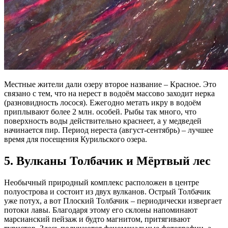
Местные жители дали озеру второе название – Красное. Это
связано с тем, что на нерест в водоём массово заходит нерка
(разновидность лосося). Ежегодно метать икру в водоём
приплывают более 2 млн. особей. Рыбы так много, что
поверхность воды действительно краснеет, а у медведей
начинается пир. Период нереста (август-сентябрь) – лучшее
время для посещения Курильского озера.
5. Вулканы Толбачик и Мёртвый лес
Необычный природный комплекс расположен в центре
полуострова и состоит из двух вулканов. Острый Толбачик
уже потух, а вот Плоский Толбачик – периодически извергает
потоки лавы. Благодаря этому его склоны напоминают
марсианский пейзаж и будто магнитом, притягивают