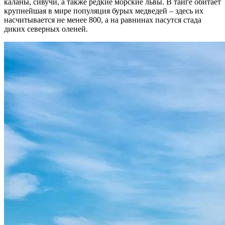
каланы, сивучи, а также редкие морские львы. В тайге обитает
крупнейшая в мире популяция бурых медведей – здесь их
насчитывается не менее 800, а на равнинах пасутся стада
диких северных оленей.