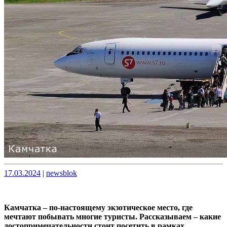
Опубликовано
Опубликовано
17.03.2024
|
newsblok
Камчатка – по-настоящему экзотическое место, где
мечтают побывать многие туристы. Рассказываем – какие
достопримечательности стоит посетить в рамках