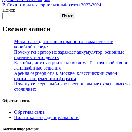
по
В Сочи открылся горнолыжный сезон 2023-2024
записям
Поиск
Поиск
Свежие записи
Можно ли ездить с неисправной автоматической
коробкой передач
Почему генератор не заряжает аккумулятор: основные
причины и что делать
Как объединить строительство дома, благоустройство и
ландшафтные решения
Аренда барбершопа в Москве: классический салон
против современного формата
Почему селлеры выбирают региональные склады вместо
столичных
Обратная связь
Обратная связь
Политика конфиденциальности
Важная информация