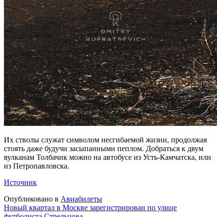
Их стволы служат символом несгибаемой жизни, продолжая
стоять даже будучи засыпанными пеплом. Добраться к двум
вулканам Толбачик можно на автобусе из Усть-Камчатска, или
из Петропавловска.
Источник
Опубликовано в
Авиабилеты
Навигация
Новый квартал в Москве зарегистрирован по улице
футболиста Стрельцова