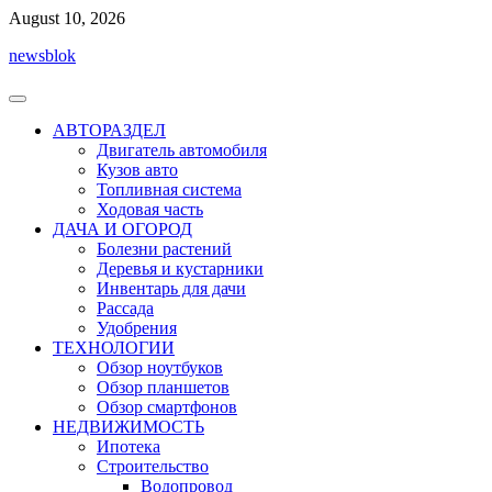
Перейти
August 10, 2026
к
newsblok
содержимому
АВТОРАЗДЕЛ
Двигатель автомобиля
Кузов авто
Топливная система
Ходовая часть
ДАЧА И ОГОРОД
Болезни растений
Деревья и кустарники
Инвентарь для дачи
Рассада
Удобрения
ТЕХНОЛОГИИ
Обзор ноутбуков
Обзор планшетов
Обзор смартфонов
НЕДВИЖИМОСТЬ
Ипотека
Строительство
Водопровод