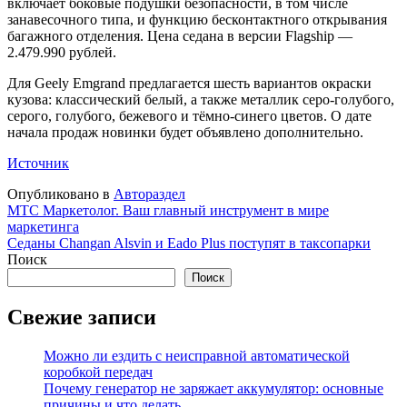
включает боковые подушки безопасности, в том числе
занавесочного типа, и функцию бесконтактного открывания
багажного отделения. Цена седана в версии Flagship —
2.479.990 рублей.
Для Geely Emgrand предлагается шесть вариантов окраски
кузова: классический белый, а также металлик серо-голубого,
серого, голубого, бежевого и тёмно-синего цветов. О дате
начала продаж новинки будет объявлено дополнительно.
Источник
Опубликовано в
Автораздел
Навигация
МТС Маркетолог. Ваш главный инструмент в мире
маркетинга
по
Седаны Changan Alsvin и Eado Plus поступят в таксопарки
записям
Поиск
Поиск
Свежие записи
Можно ли ездить с неисправной автоматической
коробкой передач
Почему генератор не заряжает аккумулятор: основные
причины и что делать