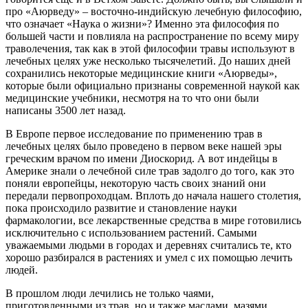
про «Аюрведу» – восточно-индийскую лечебную философию,
что означает «Наука о жизни»? Именно эта философия по
большей части и повлияла на распространение по всему миру
траволечения, так как в этой философии травы используют в
лечебных целях уже несколько тысячелетий. До наших дней
сохранились некоторые медицинские книги «Аюрведы»,
которые были официально признаны современной наукой как
медицинские учебники, несмотря на то что они были
написаны 3500 лет назад.
В Европе первое исследование по применению трав в
лечебных целях было проведено в первом веке нашей эры
греческим врачом по имени Диоскорид. А вот индейцы в
Америке знали о лечебной силе трав задолго до того, как это
поняли европейцы, некоторую часть своих знаний они
передали первопроходцам. Вплоть до начала нашего столетия,
пока происходило развитие и становление науки
фармакологии, все лекарственные средства в мире готовились
исключительно с использованием растений. Самыми
уважаемыми людьми в городах и деревнях считались те, кто
хорошо разбирался в растениях и умел с их помощью лечить
людей.
В прошлом люди лечились не только чаями,
приготовленными из трав, но и также маслами, мазями,