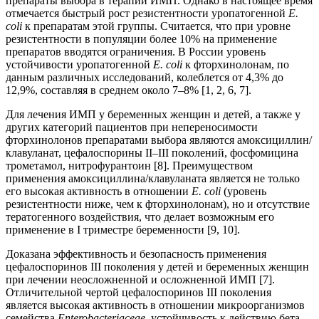
препараты выбора в терапии ИМП. Однако в настоящее время
отмечается быстрый рост резистентности уропатогенной
E.
coli
к препаратам этой группы. Считается, что при уровне
резистентности в популяции более 10% на применение
препаратов вводятся ограничения. В России уровень
устойчивости уропатогенной
E. coli
к фторхинолонам, по
данным различных исследований, колеблется от 4,3% до
12,9%, составляя в среднем около 7–8% [1, 2, 6, 7].
Для лечения ИМП у беременных женщин и детей, а также у
других категорий пациентов при непереносимости
фторхинолонов препаратами выбора являются амоксициллин/
клавуланат, цефалоспорины II–III поколений, фосфомицина
трометамол, нитрофурантоин [8]. Преимуществом
применения амоксициллина/клавуланата является не только
его высокая активность в отношении
E. coli
(уровень
резистентности ниже, чем к фторхинолонам), но и отсутствие
тератогенного воздействия, что делает возможным его
применение в I триместре беременности [9, 10].
Доказана эффективность и безопасность применения
цефалоспоринов III поколения у детей и беременных женщин
при лечении неосложненной и осложненной ИМП [7].
Отличительной чертой цефалоспоринов III поколения
является высокая активность в отношении микроорганизмов
семейства
Enterobacteriaceae
, устойчивость к действию бета-