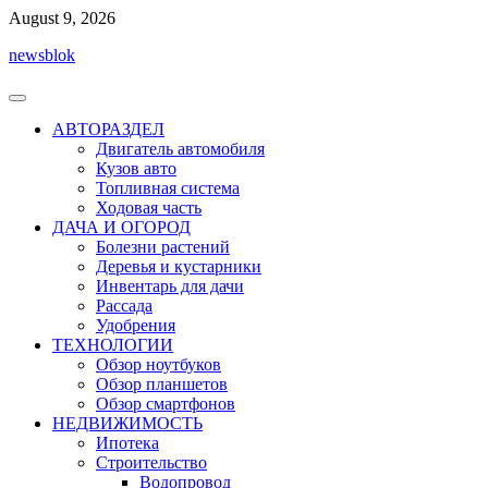
Перейти
August 9, 2026
к
newsblok
содержимому
АВТОРАЗДЕЛ
Двигатель автомобиля
Кузов авто
Топливная система
Ходовая часть
ДАЧА И ОГОРОД
Болезни растений
Деревья и кустарники
Инвентарь для дачи
Рассада
Удобрения
ТЕХНОЛОГИИ
Обзор ноутбуков
Обзор планшетов
Обзор смартфонов
НЕДВИЖИМОСТЬ
Ипотека
Строительство
Водопровод