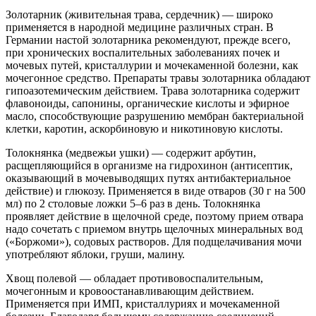
Золотарник (живительная трава, сердечник) — широко
применяется в народной медицине различных стран. В
Германии настой золотарника рекомендуют, прежде всего,
при хронических воспалительных заболеваниях почек и
мочевых путей, кристаллурии и мочекаменной болезни, как
мочегонное средство. Препараты травы золотарника обладают
гипоазотемическим действием. Трава золотарника содержит
флавоноиды, сапонины, органические кислоты и эфирное
масло, способствующие разрушению мембран бактериальной
клетки, каротин, аскорбиновую и никотиновую кислоты.
Толокнянка (медвежьи ушки) — содержит арбутин,
расщепляющийся в организме на гидрохинон (антисептик,
оказывающий в мочевыводящих путях антибактериальное
действие) и глюкозу. Применяется в виде отваров (30 г на 500
мл) по 2 столовые ложки 5–6 раз в день. Толокнянка
проявляет действие в щелочной среде, поэтому прием отвара
надо сочетать с приемом внутрь щелочных минеральных вод
(«Боржоми»), содовых растворов. Для подщелачивания мочи
употребляют яблоки, груши, малину.
Хвощ полевой — обладает противовоспалительным,
мочегонным и кровоостанавливающим действием.
Применяется при ИМП, кристаллуриях и мочекаменной