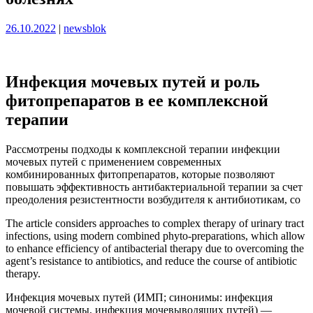
Опубликовано
Опубликовано
26.10.2022
|
newsblok
Инфекция мочевых путей и роль
фитопрепаратов в ее комплексной
терапии
Рассмотрены подходы к комплексной терапии инфекции
мочевых путей с применением современных
комбинированных фитопрепаратов, которые позволяют
повышать эффективность антибактериальной терапии за счет
преодоления резистентности возбудителя к антибиотикам, со
The article considers approaches to complex therapy of urinary tract
infections, using modern combined phyto-preparations, which allow
to enhance efficiency of antibacterial therapy due to overcoming the
agent’s resistance to antibiotics, and reduce the course of antibiotic
therapy.
Инфекция мочевых путей (ИМП; синонимы: инфекция
мочевой системы, инфекция мочевыводящих путей) —