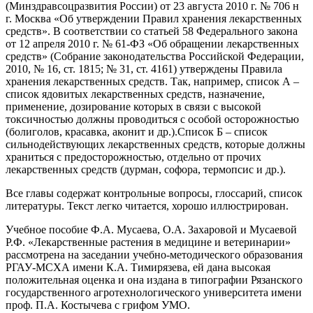
(Минздравсоцразвития России) от 23 августа 2010 г. № 706 н
г. Москва «Об утверждении Правил хранения лекарственных
средств». В соответствии со статьей 58 Федерального закона
от 12 апреля 2010 г. № 61-ФЗ «Об обращении лекарственных
средств» (Собрание законодательства Российской Федерации,
2010, № 16, ст. 1815; № 31, ст. 4161) утверждены Правила
хранения лекарственных средств. Так, например, список А –
список ядовитых лекарственных средств, назначение,
применение, дозирование которых в связи с высокой
токсичностью должны проводиться с особой осторожностью
(болиголов, красавка, аконит и др.).Список Б – список
сильнодействующих лекарственных средств, которые должны
храниться с предосторожностью, отдельно от прочих
лекарственных средств (дурман, софора, термопсис и др.).
Все главы содержат контрольные вопросы, глоссарий, список
литературы. Текст легко читается, хорошо иллюстрирован.
Учебное пособие Ф.А. Мусаева, О.А. Захаровой и Мусаевой
Р.Ф. «Лекарственные растения в медицине и ветеринарии»
рассмотрена на заседании учебно-методического образования
РГАУ-МСХА имени К.А. Тимирязева, ей дана высокая
положительная оценка и она издана в типографии Рязанского
государственного агротехнологического университета имени
проф. П.А. Костычева с грифом УМО.