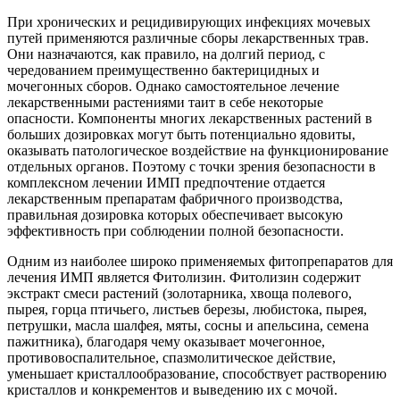
При хронических и рецидивирующих инфекциях мочевых
путей применяются различные сборы лекарственных трав.
Они назначаются, как правило, на долгий период, с
чередованием преимущественно бактерицидных и
мочегонных сборов. Однако самостоятельное лечение
лекарственными растениями таит в себе некоторые
опасности. Компоненты многих лекарственных растений в
больших дозировках могут быть потенциально ядовиты,
оказывать патологическое воздействие на функционирование
отдельных органов. Поэтому с точки зрения безопасности в
комплексном лечении ИМП предпочтение отдается
лекарственным препаратам фабричного производства,
правильная дозировка которых обеспечивает высокую
эффективность при соблюдении полной безопасности.
Одним из наиболее широко применяемых фитопрепаратов для
лечения ИМП является Фитолизин. Фитолизин содержит
экстракт смеси растений (золотарника, хвоща полевого,
пырея, горца птичьего, листьев березы, любистока, пырея,
петрушки, масла шалфея, мяты, сосны и апельсина, семена
пажитника), благодаря чему оказывает мочегонное,
противовоспалительное, спазмолитическое действие,
уменьшает кристаллообразование, способствует растворению
кристаллов и конкрементов и выведению их с мочой.