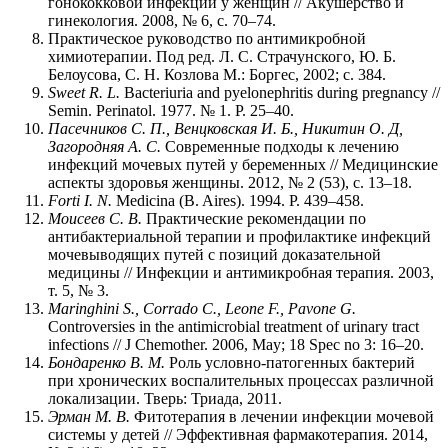
гонококковой инфекции у женщин // Акушерство и
гинекология. 2008, № 6, с. 70–74.
Практическое руководство по антимикробной
химиотерапии. Под ред. Л. С. Страчунского, Ю. Б.
Белоусова, С. Н. Козлова М.: Боргес, 2002; с. 384.
Sweet R. L.
Bacteriuria and pyelonephritis during pregnancy //
Semin. Perinatol. 1977. № 1. Р. 25–40.
Пасечников С. П., Венцковская И. Б., Никитин О. Д,
Загородняя А. С.
Современные подходы к лечению
инфекций мочевых путей у беременных // Медицинские
аспекты здоровья женщины. 2012, № 2 (53), с. 13–18.
Forti I. N.
Medicina (B. Aires). 1994. P. 439–458.
Моисеев С. В.
Практические рекомендации по
антибактериальной терапии и профилактике инфекций
мочевыводящих путей с позиций доказательной
медицины // Инфекции и антимикробная терапия. 2003,
т. 5, № 3.
Maringhini S., Corrado C., Leone F., Pavone G.
Controversies in the antimicrobial treatment of urinary tract
infections // J Chemother. 2006, May; 18 Spec no 3: 16–20.
Бондаренко В. М.
Роль условно-патогенных бактерий
при хронических воспалительных процессах различной
локализации. Тверь: Триада, 2011.
Эрман М. В.
Фитотерапия в лечении инфекции мочевой
системы у детей // Эффективная фармакотерапия. 2014,