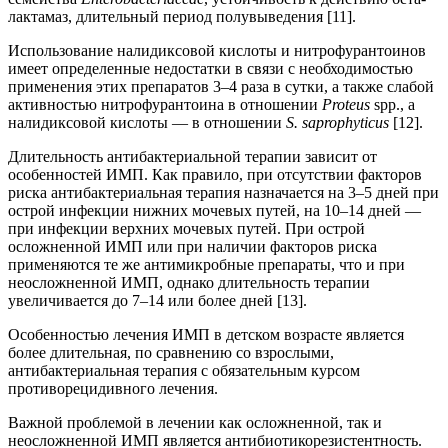
лактамаз, длительный период полувыведения [11].
Использование налидиксовой кислоты и нитрофурантоинов
имеет определенные недостатки в связи с необходимостью
применения этих препаратов 3–4 раза в сутки, а также слабой
активностью нитрофурантоина в отношении
Proteus
spp., а
налидиксовой кислоты — в отношении
S. saprophyticus
[12].
Длительность антибактериальной терапии зависит от
особенностей ИМП. Как правило, при отсутствии факторов
риска антибактериальная терапия назначается на 3–5 дней при
острой инфекции нижних мочевых путей, на 10–14 дней —
при инфекции верхних мочевых путей. При острой
осложненной ИМП или при наличии факторов риска
применяются те же антимикробные препараты, что и при
неосложненной ИМП, однако длительность терапии
увеличивается до 7–14 или более дней [13].
Особенностью лечения ИМП в детском возрасте является
более длительная, по сравнению со взрослыми,
антибактериальная терапия с обязательным курсом
противорецидивного лечения.
Важной проблемой в лечении как осложненной, так и
неосложненной ИМП является антибиотикорезистентность.