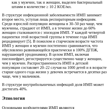
как у мужчин, так и женщин, выделен бактериальный
штамм в количестве ≥ 10 2 КОЕ/мл.
В структуре инфекционной заболеваемости ИМП занимает
второе место, уступая лишь респираторным инфекциям.
Среди взрослой популяции женщины в 30–50 раз чаще, чем
мужчины, страдают от ИМП, а в течение жизни до 60%
женщин сталкиваются с эпизодом ИМП. У каждой четвертой
пациентки этой возрастной группы в течение года ИМП
рецидивирует [5]. В пожилом и старческом возрасте частота
ИМП у женщин и мужчин постепенно сравнивается, что
обусловлено развивающейся практически в 100% ДГПЖ,
нарушающей уродинамику. В целом ИМП, включая
пиелонефрит, регистрируется существенно чаще у женщин,
чем у мужчин. Распространенность ИМП в детской
популяции составляет 20–22 случая на 1000 детей и в возрасте
старше одного года жизни у девочек встречается в десятки раз
чаще, чем у мальчиков.
В структуре внутрибольничных инфекций доля ИМП может
достигать 40%.
Этиология
Основными возбудителями ИМП являются