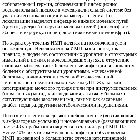
собирательный термин, обозначающий инфекционно-
воспалительный процесс в мочевыделительной системе без
указания его локализации и характера течения. По
локализации выделяют инфекцию нижних мочевых путей
(цистит, уретрит) и верхних мочевых путей (пиелонефрит,
абсцесс и карбункул почки, апостематозный пиелонефрит).
По характеру течения ИМП делятся на неосложненную и
осложненную. Неосложненная ИМП развивается, как
правило, у людей без обструктивных уропатий и структурных
изменений в почках и мочевыводящих путях, в отсутствие
фоновых заболеваний. Осложненные инфекции возникают у
больных с обструктивными уропатиями, мочекаменной
болезнью, поликистозом почек, доброкачественной
гиперплазией предстательной железы (ДГПЖ), на фоне
катетеризации мочевого пузыря и/или при инструментальных
(инвазивных) методах исследования, а также у больных с
сопутствующими заболеваниями, такими как сахарный
диабет, подагра, другими метаболическими нарушениями.
По возникновению выделяют внебольничные (возникающие
в амбулаторных условиях) и нозокомиальные (развивающиеся
после 48 ч пребывания пациента в стационаре) ИМП. Не
менее 40% всех нозокомиальных инфекций обусловлены
ИМП, вызванной в большинстве случаев катетеризацией