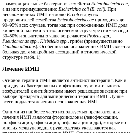
грамотрицательные бактерии из семейства
Enterobacteriacеae
,
а из них преимущественно
Escherichia coli (E. сoli)
. При
неосложненных ИМП на долю
E. сoli
и других
представителей семейства
Enterobacteriacеae
приходится до
90–95% всех случаев, тогда как при осложненных ИМП доля
кишечной палочки в этиологической структуре снижается до
30–50% и значительно чаще встречаются
Proteus spp.,
Pseudomonas spp., Klebsiella spp.
, грибы (преимущественно
Candida albicans
). Особенностью осложненных ИМП является
большая доля микробных ассоциаций в этиологической
структуре (табл. 1).
Лечение ИМП
Основой терапии ИМП является антибиотикотерапия. Как и
при других бактериальных инфекциях, чувствительность
возбудителей к антибиотикам имеет решающее значение при
выборе препарата для эмпирической терапии ИМП. Лучше
всего поддается лечению неосложненная ИМП.
Одними из наиболее часто используемых препаратов для
лечения ИМП являются фторхинолоны (левофлоксацин,
норфлоксацин, офлоксацин, пефлоксацин и др.), которые во
многих международных руководствах указываются как