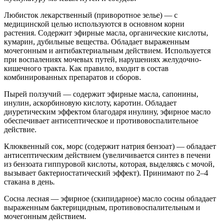
Любисток лекарственный (приворотное зелье) — с
медицинской целью используются в основном корни
растения. Содержит эфирные масла, органические кислоты,
кумарин, дубильные вещества. Обладает выраженным
мочегонным и антибактериальным действием. Используется
при воспалениях мочевых путей, нарушениях желудочно-
кишечного тракта. Как правило, входит в состав
комбинированных препаратов и сборов.
Пырей ползучий — содержит эфирные масла, сапонины,
инулин, аскорбиновую кислоту, каротин. Обладает
диуретическим эффектом благодаря инулину, эфирное масло
обеспечивает антисептическое и противовоспалительное
действие.
Клюквенный сок, морс (содержит натрия бензоат) — обладает
антисептическим действием (увеличивается синтез в печени
из бензоата гиппуровой кислоты, которая, выделяясь с мочой,
вызывает бактериостатический эффект). Принимают по 2–4
стакана в день.
Сосна лесная — эфирное (скипидарное) масло сосны обладает
выраженным бактерицидным, противовоспалительным и
мочегонным действием.