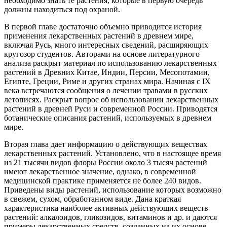
необходимо знать те растения, которые в первую очередь
должны находиться под охраной.
В первой главе достаточно объемно приводится история
применения лекарственных растений в древнем мире,
включая Русь, много интересных сведений, расширяющих
кругозор студентов. Авторами на основе литературного
анализа раскрыт материал по использованию лекарственных
растений в Древних Китае, Индии, Персии, Месопотамии,
Египте, Греции, Риме и других странах мира. Начиная с IХ
века встречаются сообщения о лечении травами в русских
летописях. Раскрыт вопрос об использовании лекарственных
растений в древней Руси и современной России. Приводятся
ботанические описания растений, используемых в древнем
мире.
Вторая глава дает информацию о действующих веществах
лекарственных растений. Установлено, что в настоящее время
из 21 тысячи видов флоры России около 3 тысяч растений
имеют лекарственное значение, однако, в современной
медицинской практике применяется не более 240 видов.
Приведены виды растений, использование которых возможно
в свежем, сухом, обработанном виде. Дана краткая
характеристика наиболее активных действующих веществ
растений: алкалоидов, гликозидов, витаминов и др. и даются
примеры лекарственных средств, созданных на их основе.