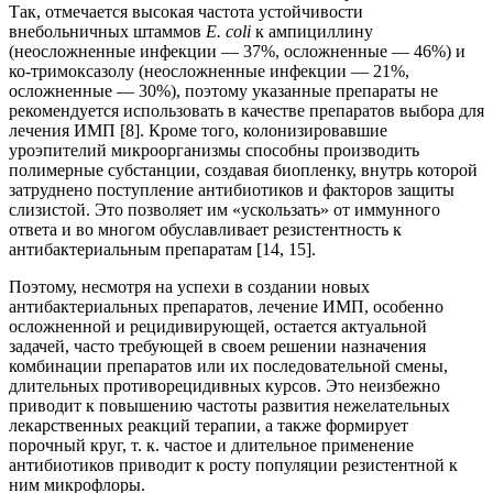
Так, отмечается высокая частота устойчивости
внебольничных штаммов
E. coli
к ампициллину
(неосложненные инфекции — 37%, осложненные — 46%) и
ко-тримоксазолу (не­осложненные инфекции — 21%,
осложненные — 30%), поэтому указанные препараты не
рекомендуется использовать в качестве препаратов выбора для
лечения ИМП [8]. Кроме того, колонизировавшие
уроэпителий микроорганизмы способны производить
полимерные субстанции, создавая биопленку, внутрь которой
затруднено поступление антибиотиков и факторов защиты
слизистой. Это позволяет им «ускользать» от иммунного
ответа и во многом обуславливает резистентность к
антибактериальным препаратам [14, 15].
Поэтому, несмотря на успехи в создании новых
антибактериальных препаратов, лечение ИМП, особенно
осложненной и рецидивирующей, остается актуальной
задачей, часто требующей в своем решении назначения
комбинации препаратов или их последовательной смены,
длительных противорецидивных курсов. Это неизбежно
приводит к повышению частоты развития нежелательных
лекарственных реакций терапии, а также формирует
порочный круг, т. к. частое и длительное применение
антибиотиков приводит к росту популяции резистентной к
ним микрофлоры.