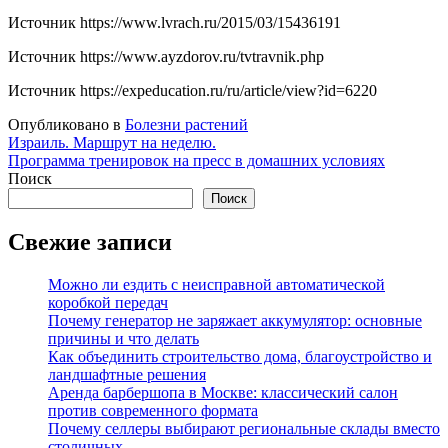
Источник
https://www.lvrach.ru/2015/03/15436191
Источник
https://www.ayzdorov.ru/tvtravnik.php
Источник
https://expeducation.ru/ru/article/view?id=6220
Опубликовано в
Болезни растений
Навигация
Израиль. Маршрут на неделю.
Программа тренировок на пресс в домашних условиях
по
Поиск
записям
Поиск
Свежие записи
Можно ли ездить с неисправной автоматической
коробкой передач
Почему генератор не заряжает аккумулятор: основные
причины и что делать
Как объединить строительство дома, благоустройство и
ландшафтные решения
Аренда барбершопа в Москве: классический салон
против современного формата
Почему селлеры выбирают региональные склады вместо
столичных