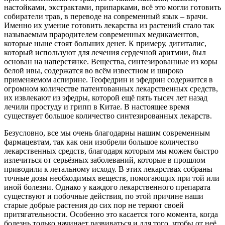
настойками, экстрактами, припарками, всё это могли готовить
собиратели трав, в переводе на современный язык – врачи.
Именно их умение готовить лекарства из растений стало так
называемым прародителем современных медикаментов,
которые ныне стоят больших денег. К примеру, дигиталис,
который используют для лечения сердечной аритмии, был
основан на наперстянке. Вещества, синтезированные из коры
белой ивы, содержатся во всём известном и широко
применяемом аспирине. Теофедрин и эфедрин содержится в
огромном количестве патентованных лекарственных средств,
их извлекают из эфедры, которой ещё пять тысяч лет назад
лечили простуду и грипп в Китае. В настоящее время
существует большое количество синтезированных лекарств.
Безусловно, все мы очень благодарны нашим современным
фармацевтам, так как они изобрели большое количество
лекарственных средств, благодаря которым мы можем быстро
излечиться от серьёзных заболеваний, которые в прошлом
приводили к летальному исходу. В этих лекарствах собраны
точные дозы необходимых веществ, помогающих при той или
иной болезни. Однако у каждого лекарственного препарата
существуют и побочные действия, по этой причине наши
старые добрые растения до сих пор не теряют своей
притягательности. Особенно это касается того момента, когда
болезнь только начинает развиваться и для того, чтобы от неё