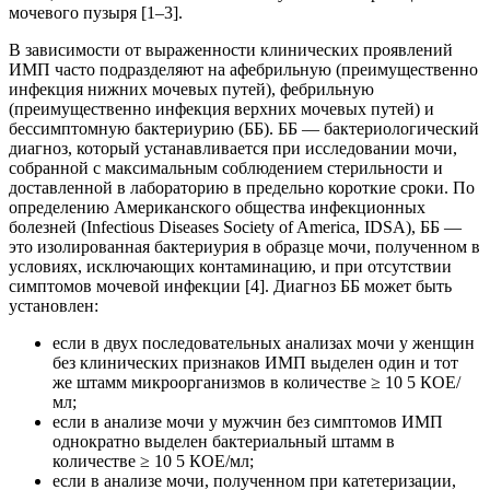
мочевого пузыря [1–3].
В зависимости от выраженности клинических проявлений
ИМП часто подразделяют на афебрильную (преимущественно
инфекция нижних мочевых путей), фебрильную
(преимущественно инфекция верхних мочевых путей) и
бессимптомную бактериурию (ББ). ББ — бактериологический
диагноз, который устанавливается при исследовании мочи,
собранной с максимальным соблюдением стерильности и
доставленной в лабораторию в предельно короткие сроки. По
определению Американского общества инфекционных
болезней (Infectious Diseases Society of America, IDSA), ББ —
это изолированная бактериурия в образце мочи, полученном в
условиях, исключающих контаминацию, и при отсутствии
симптомов мочевой инфекции [4]. Диагноз ББ может быть
установлен:
если в двух последовательных анализах мочи у женщин
без клинических признаков ИМП выделен один и тот
же штамм микроорганизмов в количестве ≥ 10 5 КОЕ/
мл;
если в анализе мочи у мужчин без симптомов ИМП
однократно выделен бактериальный штамм в
количестве ≥ 10 5 КОЕ/мл;
если в анализе мочи, полученном при катетеризации,