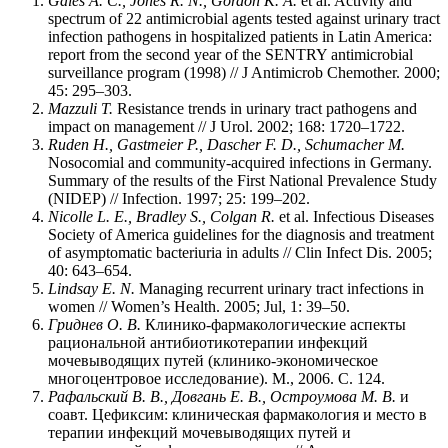
Gales A. C., Jones R. N., Gordon K. A.
et al. Activity and
spectrum of 22 antimicrobial agents tested against urinary tract
infection pathogens in hospitalized patients in Latin America:
report from the second year of the SENTRY antimicrobial
surveillance program (1998) // J Antimicrob Chemother. 2000;
45: 295–303.
Mazzuli T.
Resistance trends in urinary tract pathogens and
impact on management // J Urol. 2002; 168: 1720–1722.
Ruden H., Gastmeier P., Dascher F. D., Schumacher M.
Nosocomial and community-acquired infections in Germany.
Summary of the results of the First National Prevalence Study
(NIDEP) // Infection. 1997; 25: 199–202.
Nicolle L. E., Bradley S., Colgan R.
et al. Infectious Diseases
Society of America guidelines for the diagnosis and treatment
of asymptomatic bacteriuria in adults // Clin Infect Dis. 2005;
40: 643–654.
Lindsay E. N.
Managing recurrent urinary tract infections in
women // Women’s Health. 2005; Jul, 1: 39–50.
Гриднев О. В.
Клинико-фармакологические аспекты
рациональной антибиотикотерапии инфекций
мочевыводящих путей (клинико-экономическое
многоцентровое исследование). М., 2006. С. 124.
Рафальский В. В., Довгань Е. В., Остроумова М. В.
и
соавт. Цефиксим: клиническая фармакология и место в
терапии инфекций мочевыводящих путей и