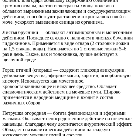
болезни. Благодаря большому содержанию соединений
кремния отвары, настои и экстракты хвоща полевого
обладают выраженным заживляющим и сосудоукрепляющим
действием, способствуют растворению кристаллов солей в
моче, ускоряют выведение свинца из организма.
Листья брусники — обладают антимикробным и мочегонным
действием. Последнее связано с наличием в листьях брусники
гидрохинона. Применяется в виде отвара (2 столовые ложки
на 1,5 стакана воды). Назначается по 2 столовые ложки 5–6
раз в день. Также, как и толокнянка, лучше действует в
щелочной среде.
Горец птичий (спорыш) — содержит гликозид авикулярин,
дубильные вещества, эфирное масло, каротин, аскорбиновую
кислоту. Используется как мочегонное,
кровоостанавливающее и вяжущее средство. Обладает
спазмолитическим действием на мочевые пути. Широко
применяется в народной медицине и входит в состав
различных сборов.
Петрушка огородная — богата флавоноидами и эфирными
маслами. Оказывает непосредственное действие на почечные
канальцы, благодаря чему достигается диуретический эффект.
Обладает спазмолитическим действием на гладкую
мускулатуру мочевых путей и сосудов.