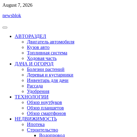
Перейти
August 7, 2026
к
newsblok
содержимому
АВТОРАЗДЕЛ
Двигатель автомобиля
Кузов авто
Топливная система
Ходовая часть
ДАЧА И ОГОРОД
Болезни растений
Деревья и кустарники
Инвентарь для дачи
Рассада
Удобрения
ТЕХНОЛОГИИ
Обзор ноутбуков
Обзор планшетов
Обзор смартфонов
НЕДВИЖИМОСТЬ
Ипотека
Строительство
Водопровод