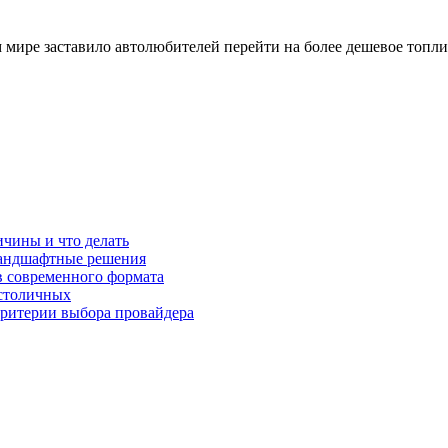
 мире заставило автолюбителей перейти на более дешевое топлив
ичины и что делать
 ландшафтные решения
в современного формата
 столичных
критерии выбора провайдера