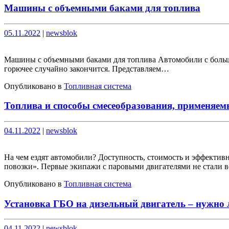
Машины с объемными баками для топлива
Опубликовано
Опубликовано
05.11.2022
|
newsblok
Машины с объемными баками для топлива Автомобили с большим
горючее случайно закончится. Представляем…
Опубликовано в
Топливная система
Топлива и способы смесеобразования, применяемы
Опубликовано
Опубликовано
04.11.2022
|
newsblok
На чем ездят автомобили? Доступность, стоимость и эффектив
повозки». Первые экипажи с паровыми двигателями не стали
Опубликовано в
Топливная система
Установка ГБО на дизельный двигатель – нужно 
Опубликовано
Опубликовано
04.11.2022
|
newsblok