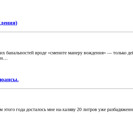
ждения)
ких банальностей вроде «смените манеру вождения» — только д
лен…
нюансы.
 этого года досталось мне на-халяву 20 литров уже разбадяженно