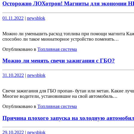
Осторожно ЛОХотрон! Магниты для экономии
Опубликовано
Опубликовано
01.11.2022
|
newsblok
Можно ли уменьшить расход топлива при помощи магнита Кажд
способно ли такое миниатюрное устройство поменять…
Опубликовано в
Топливная система
Можно ли менять свечи зажигания с ГБО?
Опубликовано
Опубликовано
31.10.2022
|
newsblok
Свечи зажигания для ГБО пропан- бутан или метан. Какие лучш
Многие водители, установившие на свой автомобиль…
Опубликовано в
Топливная система
Причина плохого запуска на холодную автомоби
Опубликовано
Опубликовано
29.10.2022
|
newsblok