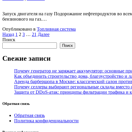
Запуск двигателя на газу Подорожание нефтепродуктов во всем
бензинового на газ.…
Опубликовано в
Топливная система
Пагинация
Назад
1
2
3
…
21
Далее
Поиск
записей
Поиск
Свежие записи
Почему генератор не заряжает аккумулятор: основные пр
Как объединить строительство дома, благоустройство и
Аренда барбершопа в Москве: классический салон проти
Почему селлеры выбирают региональные склады вместо
Защита от DDoS-атак: принципы фильтрации трафика и 
Обратная связь
Обратная связь
Политика конфиденциальности