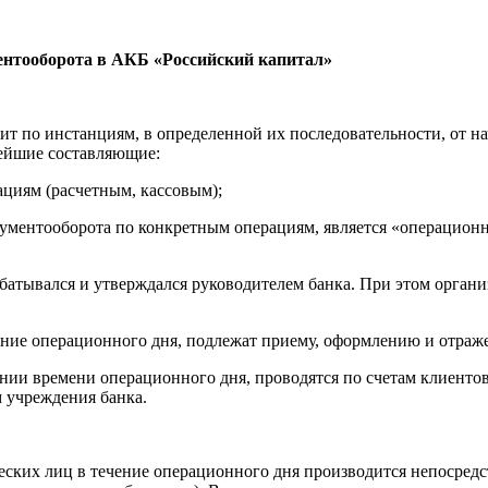
ентооборота в
АКБ «Российский кап
итал»
 по инстанциям, в определенной их последовательности, от на
нейшие составляющие:
циям (расчетным, кассовым);
ентооборота по конкретным операциям, является «операционны
абатывался и утверждался руководителем банка. При этом орга
ние операционного дня, подлежат приему, оформлению и отражен
нии времени операционного дня, проводятся по счетам клиенто
 учреждения банка.
ских лиц в течение операционного дня производится непосред