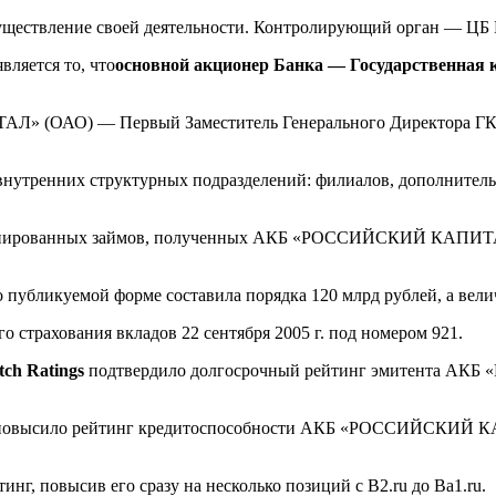
существление своей деятельности. Контролирующий орган — ЦБ
яется то, что
основной акционер Банка — Государственная 
» (ОАО) — Первый Заместитель Генерального Директора ГК 
ренних структурных подразделений: филиалов, дополнительны
ординированных займов, полученных АКБ «РОССИЙСКИЙ КАПИТАЛ
о публикуемой форме составила порядка 120 млрд рублей, а вели
о страхования вкладов 22 сентября 2005 г. под номером 921.
ch Ratings
подтвердило долгосрочный рейтинг эмитента АК
овысило рейтинг кредитоспособности АКБ «РОССИЙСКИЙ КА
.
г, повысив его сразу на несколько позиций с B2.ru до Ba1.ru.