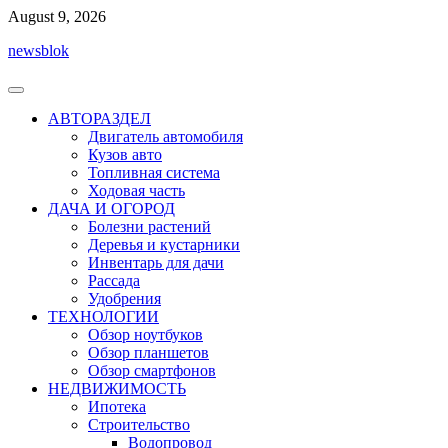
Перейти
August 9, 2026
к
newsblok
содержимому
АВТОРАЗДЕЛ
Двигатель автомобиля
Кузов авто
Топливная система
Ходовая часть
ДАЧА И ОГОРОД
Болезни растений
Деревья и кустарники
Инвентарь для дачи
Рассада
Удобрения
ТЕХНОЛОГИИ
Обзор ноутбуков
Обзор планшетов
Обзор смартфонов
НЕДВИЖИМОСТЬ
Ипотека
Строительство
Водопровод