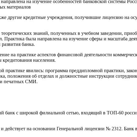
направлена на изучение особенностей банковской системы Росс
ных материалов
акже другие кредитные учреждения, получившие лицензию на ос
 теоретических знаний, полученных в учебном заведении, прио
л. Практика была направлена на изучение сферы и масштаба дея
 развития банка.
ие на практике аспектов финансовой деятельности коммерческо
 кредитования населения.
й практике явились: программа преддипломной практики, зако
ка, положения об отделах и должностные инструкции сотруднико
х и печатных СМИ.
 с широкой филиальной сетью, входящий в ТОП-60 российски
ствует на основании Генеральной лицензии № 2312. Банк вкл