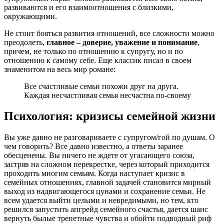
развиваются и его взаимоотношения с близкими,
окружающими.
Не стоит бояться развития отношений, все сложности можно
преодолеть,
главное – доверие, уважение и понимание
,
причем, не только по отношению к супругу, но и по
отношению к самому себе. Еще классик писал в своем
знаменитом на весь мир романе:
Все счастливые семьи похожи друг на друга.
Каждая несчастливая семья несчастна по-своему
Психология: кризисы семейной жизни
Вы уже давно не разговариваете с супругом/гой по душам. О
чем говорить? Все давно известно, а ответы заранее
обесценены. Вы ничего не ждете от угасающего союза,
застряв на сложном перекрестке, через который приходится
проходить многим семьям. Когда наступает кризис в
семейных отношениях, главной задачей становится мирный
выход из надвигающегося цунами и сохранение семьи. Не
всем удается выйти целыми и невредимыми, но тем, кто
решился запустить апгрейд семейного счастья, дается шанс
вернуть былые трепетные чувства и обойти подводный риф