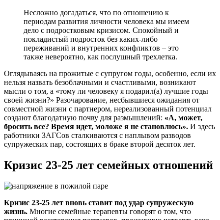
Несложно догадаться, что по отношению к
периодам развития личности человека мы имеем
дело с подростковым кризисом. Спокойный и
покладистый подросток без каких-либо
переживаний и внутренних конфликтов – это
также невероятно, как послушный трехлетка.
Оглядываясь на прожитые с супругом годы, особенно, если их
нельзя назвать безоблачными и счастливыми, возникают
мысли о том, а «тому ли человеку я подарил(а) лучшие годы
своей жизни?» Разочарование, несбывшиеся ожидания от
совместной жизни с партнером, нереализованный потенциал
создают благодатную почву для размышлений:
«А, может,
бросить все? Время идет, моложе я не становлюсь».
И здесь
работники ЗАГСов сталкиваются с наплывом разводов
супружеских пар, состоящих в браке второй десяток лет.
Кризис 23-25 лет семейных отношений
Кризис 23-25 лет вновь ставит под удар супружескую
жизнь.
Многие семейные терапевты говорят о том, что