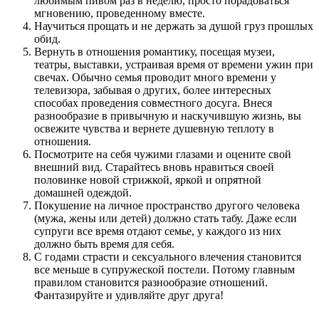
любимым пивом раз в неделю, просто порадоваться
мгновению, проведенному вместе.
Научиться прощать и не держать за душой груз прошлых
обид.
Вернуть в отношения романтику, посещая музеи,
театры, выставки, устраивая время от времени ужин при
свечах. Обычно семья проводит много времени у
телевизора, забывая о других, более интересных
способах проведения совместного досуга. Внеся
разнообразие в привычную и наскучившую жизнь, вы
освежите чувства и вернете душевную теплоту в
отношения.
Посмотрите на себя чужими глазами и оцените свой
внешний вид. Старайтесь вновь нравиться своей
половинке новой стрижкой, яркой и опрятной
домашней одеждой.
Покушение на личное пространство другого человека
(мужа, жены или детей) должно стать табу. Даже если
супруги все время отдают семье, у каждого из них
должно быть время для себя.
С годами страсти и сексуального влечения становится
все меньше в супружеской постели. Потому главным
правилом становится разнообразие отношений.
Фантазируйте и удивляйте друг друга!