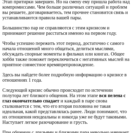
Этап притирки завершен. Но на смену ему пришла работа над
компромиссами. Чем больше различных ситуаций и проблем
вы решаете, договариваетесь, тем прочнее становится связь и
устанавливаются правила вашей пары.
Большинство пар не справляются с этим кризисом и
принимают решение расстаться именно на первом году.
Чтобы успешно пережить этот период, достаточно с самого
начала отношений много общаться, делиться мыслями,
обсуждать спорные моменты в фильмах или книгах. Общее
хобби также поможет переключиться с негативных мыслей на
приятное совместное времяпрепровождение.
Здесь вы найдете более подробную информацию о кризисе в
отношениях 1 года.
Следующий кризис обычно происходит по истечении
полутора лет близкого общения. На этом этапе
вся пелена с
глаз окончательно спадает
и каждый в паре снова
сталкивается с тем, что его вторая половина не такая
идеальная, какой представлялась ранее. Люди понимают, что
их отношения неидеальны и никогда уже не будут таковыми.
Наступает легкое разочарование и грусть.
При общении с друзьями и близкими пара невольно начинает