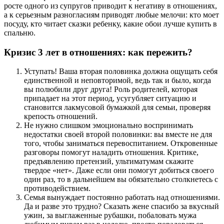
росте одного из супругов приводит к негативу в отношениях,
а к серьезным разногласиям приводят любые мелочи: кто моет
посуду, кто читает сказки ребенку, какие обои лучше купить в
спальню.
Кризис 3 лет в отношениях: как пережить?
Уступать! Ваша вторая половинка должна ощущать себя
единственной и неповторимой, ведь так и было, когда
вы полюбили друг друга! Роль родителей, которая
припадает на этот период, усугубляет ситуацию и
становится лакмусовой бумажкой для семьи, проверяя
крепость отношений.
Не нужно слишком эмоционально воспринимать
недостатки своей второй половинки: вы вместе не для
того, чтобы заниматься перевоспитанием. Откровенные
разговоры помогут наладить отношения. Критике,
предъявлению претензий, ультиматумам скажите
твердое «нет». Даже если они помогут добиться своего
один раз, то в дальнейшем вы обязательно столкнетесь с
противодействием.
Семья вынуждает постоянно работать над отношениями.
Да и разве это трудно? Сказать жене спасибо за вкусный
ужин, за выглаженные рубашки, побаловать мужа