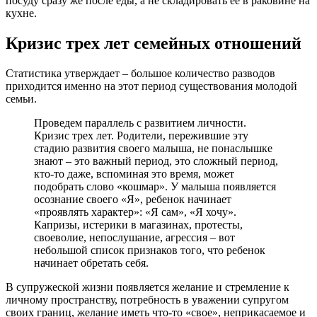
посуду сразу же после еды, а не складировать ее в раковине на
кухне.
Кризис трех лет семейных отношений
Статистика утверждает – большое количество разводов
приходится именно на этот период существования молодой
семьи.
Проведем параллель с развитием личности.
Кризис трех лет. Родители, пережившие эту
стадию развития своего малыша, не понаслышке
знают – это важный период, это сложный период,
кто-то даже, вспоминая это время, может
подобрать слово «кошмар». У малыша появляется
осознание своего «Я», ребенок начинает
«проявлять характер»: «Я сам», «Я хочу».
Капризы, истерики в магазинах, протесты,
своеволие, непослушание, агрессия – вот
небольшой список признаков того, что ребенок
начинает обретать себя.
В супружеской жизни появляется желание и стремление к
личному пространству, потребность в уважении супругом
своих границ, желание иметь что-то «свое», неприкасаемое и