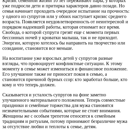
Кризис семейной жизни 10 лет переживают пары, у которых
уже подросли дети и притирка характеров давно позади. Но
семья начинает проходить очередное испытание на прочность:
у одного из супругов или у обоих наступает кризис среднего
возраста. Появляется неудовлетворенность от неинтересной и
порядком надоевшей работы, которая отнимает все время.
Свобода, о которой супруги грезят еще с момента первых
бессонных ночей у кроватки малыша, так и не приходит.
Энергии, которую хотелось бы направить на творчество или
созидание, становится все меньше.
На воспитание уже взрослых детей у супругов разные
взгляды, что провоцирует конфликтные ситуации. К этому
моменту в семье может измениться и финансовое положение.
Его улучшение также не приносит покоя в семью, а
становится причиной бурных ссор: кто заработал больше, кто
кому и что теперь должен.
Сказывается и усталость супругов на фоне заметно
улучшенного материального положения. Теперь совместные
праздники и семейные торжества для мужа становятся
незначительными событиями, которые не стоят внимания.
Женщины же с особым трепетом относятся к семейным
традициям и ритуалам, потому принимают безразличие мужа
за отсутствие любви и теплоты к семье, детям.