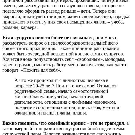
причиной расставания партнеров, проживших четверть века
вместе, является утрата того связующего звена, которое не
позволяло оформить развод раньше – дети. Теперь они
выросли, покинули отчий дом, живут своей жизнью, изредка
приезжают в гости, у них своя насыщенная жизнь – учеба,
романы, карьера.
Если супругов ничего более не связывает
, они могут
рассмотреть вопрос о нецелесообразности дальнейшего
совместного проживания. Также причиной расставания
может быть очередной возрастной кризис самих супругов.
Хочется вновь почувствовать себя «свободным», молодым,
завести роман, сменить работу, место жительства, как часто
говорят: «Пожить для себя».
А что же происходит с личностью человека в
возрасте 20-25 лет? Почти то же самое! Отрыв от
родительской семьи, начало самостоятельной
жизни. Окончание учебы, начало трудовой
деятельности, отношения с любимым человеком,
рождение собственных детей, поиск себя, мечты и
ожидания, и планы, планы, планы.
Важно помнить, что семейный кризис – это не трагедия
, а
закономерный этап развития внутрисемейной подсистемы:
супружеской пары. Человек развивается всю свою жизнь,