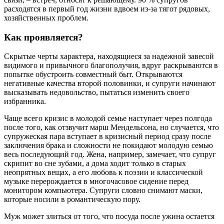
расходятся в первый год жизни вдвоем из-за тягот рядовых,
хозяйственных проблем.
Как проявляется?
Скрытые черты характера, находящиеся за надежной завесой
видимого и привычного благополучия, вдруг раскрываются в
попытке обустроить совместный быт. Открываются
негативные качества второй половинки, и супруги начинают
высказывать недовольство, пытаться изменить своего
избранника.
Чаще всего кризис в молодой семье наступает через полгода
после того, как отзвучит марш Мендельсона, но случается, что
супружеская пара вступает в кризисный период сразу после
заключения брака и сложности не покидают молодую семью
весь последующий год. Жена, например, замечает, что супруг
скрипит во сне зубами, а дома ходит только в старых
неопрятных вещах, а его любовь к поэзии и классической
музыке перерождается в многочасовое сидение перед
монитором компьютера. Супруги словно снимают маски,
которые носили в романтическую пору.
Муж может злиться от того, что посуда после ужина остается