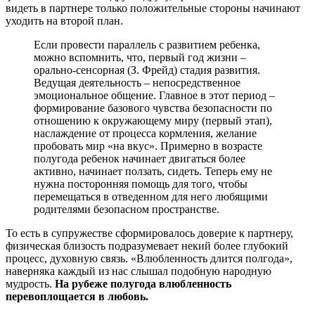
видеть в партнере только положительные стороны начинают
уходить на второй план.
Если провести параллель с развитием ребенка,
можно вспомнить, что, первый год жизни –
орально-сенсорная (З. Фрейд) стадия развития.
Ведущая деятельность – непосредственное
эмоциональное общение. Главное в этот период –
формирование базового чувства безопасности по
отношению к окружающему миру (первый этап),
наслаждение от процесса кормления, желание
пробовать мир «на вкус». Примерно в возрасте
полугода ребенок начинает двигаться более
активно, начинает ползать, сидеть. Теперь ему не
нужна посторонняя помощь для того, чтобы
перемещаться в отведенном для него любящими
родителями безопасном пространстве.
То есть в супружестве сформировалось доверие к партнеру,
физическая близость подразумевает некий более глубокий
процесс, духовную связь. «Влюбленность длится полгода»,
наверняка каждый из нас слышал подобную народную
мудрость.
На рубеже полугода влюбленность
перевоплощается в любовь.