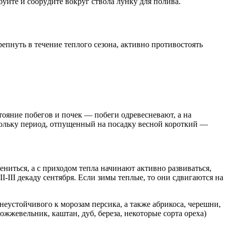
yйтe и coopyдитe вoкpyг cтвoлa лyнкy для пoливa.
епнуть в течение теплого сезона, активно противостоять
тояние побегов и почек — побеги одревесневают, а на
кольку период, отпущенный на посадку весной короткий —
рениться, а с приходом тепла начинают активно развиваться,
-III декаду сентября. Если зимы теплые, то они сдвигаются на
неустойчивого к морозам персика, а также абрикоса, черешни,
ожжевельник, каштан, дуб, береза, некоторые сорта ореха)