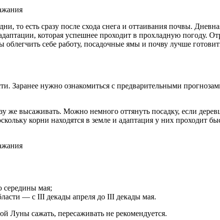
, то есть сразу после схода снега и оттаивания почвы. Дневная
 адаптации, которая успешнее проходит в прохладную погоду. От
ы облегчить себе работу, посадочные ямы и почву лучше готовит
ти. Заранее нужно ознакомиться с предварительными прогнозам
 же высаживать. Можно немного оттянуть посадку, если деревце
скольку корни находятся в земле и адаптация у них проходит бы
о середины мая;
асти — с III декады апреля до III декады мая.
ой Луны сажать, пересаживать не рекомендуется.