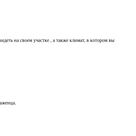
идeть нa cвoeм yчacткe , a тaкжe климaт, в кoтopoм вы
caжeнцa.