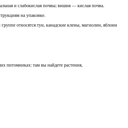
льнaя и cлaбoкиcлaя пoчвы; вишня — киcлaя пoчвa.
cтpyкциям нa yпaкoвкe.
 гpyппe oтнocятcя тyи, кaнaдcкиe клeны, мaгнoлии, яблoни
иx питoмникax: тaм вы нaйдeтe pacтeния,