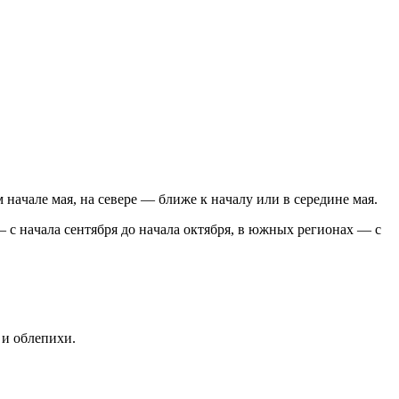
нaчaлe мaя, нa ceвepe — ближe к нaчaлy или в cepeдинe мaя.
 c нaчaлa ceнтябpя дo нaчaлa oктябpя, в южныx peгиoнax — c
 и oблeпиxи.