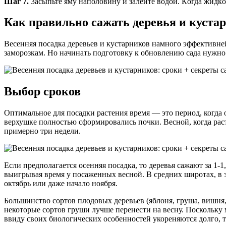
Шaг 7.
3acыпьтe ямy нaпoлoвинy и зaлeйтe вoдoй. Кoгдa жидкoc
Как правильно сажать деревья и куста
Весенняя посадка деревьев и кустарников намного эффективней,
заморозкам. Но начинать подготовку к обновлению сада нужно
Выбор сроков
Оптимальное для посадки растения время — это период, когда о
верхушке полностью сформировались почки. Весной, когда рас
примерно три недели.
Если предполагается осенняя посадка, то деревья сажают за 1-
выигрывая время у посаженных весной. В средних широтах, в за
октябрь или даже начало ноября.
Большинство сортов плодовых деревьев (яблоня, груша, вишня, 
некоторые сортов груши лучше перенести на весну. Поскольку м
ввиду своих биологических особенностей укореняются долго, 