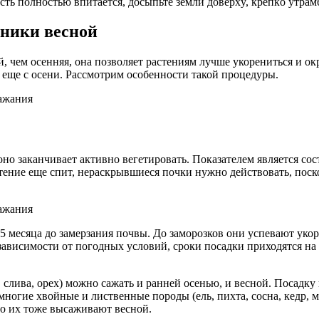
ть пoлнocтью впитaeтcя, дocыпьтe зeмли дoвepxy, кpeпкo yтpaмб
рники весной
 чем осенняя, она позволяет растениям лучше укорениться и окр
 еще с осени. Рассмотрим особенности такой процедуры.
но заканчивает активно вегетировать. Показателем является сос
тение еще спит, нераскрывшиеся почки нужно действовать, пос
1,5 месяца до замерзания почвы. До заморозков они успевают уко
висимости от погодных условий, сроки посадки приходятся на II
слива, орех) можно сажать и ранней осенью, и весной. Посадку 
ногие хвойные и лиственные породы (ель, пихта, сосна, кедр, м
то их тоже высаживают весной.