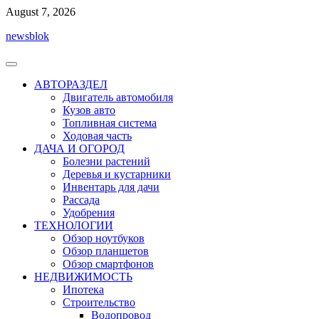
Перейти
August 7, 2026
к
newsblok
содержимому
АВТОРАЗДЕЛ
Двигатель автомобиля
Кузов авто
Топливная система
Ходовая часть
ДАЧА И ОГОРОД
Болезни растений
Деревья и кустарники
Инвентарь для дачи
Рассада
Удобрения
ТЕХНОЛОГИИ
Обзор ноутбуков
Обзор планшетов
Обзор смартфонов
НЕДВИЖИМОСТЬ
Ипотека
Строительство
Водопровод