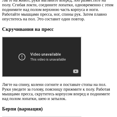
Лягте на живот, руки вытяните вперед, лоб разместите на
полу. Сгибая локти, соедините лопатки, одновременно с этим
поднимите над полом верхнюю часть корпуса и ноги.
Работайте мышцами пресса, ног, спины рук. Затем плавно
опуститесь на пол. Это составит один повтор.
Скручивания на пресс
Лягте на спину, колени согните и поставьте стопы на пол.
Руки уведите за голову, поясницу прижмите к полу. Работая
мышцами пресса, скрутитесь корпусом вперед и поднимите
над полом лопатки, шею и затылок.
Берпи (вариация)