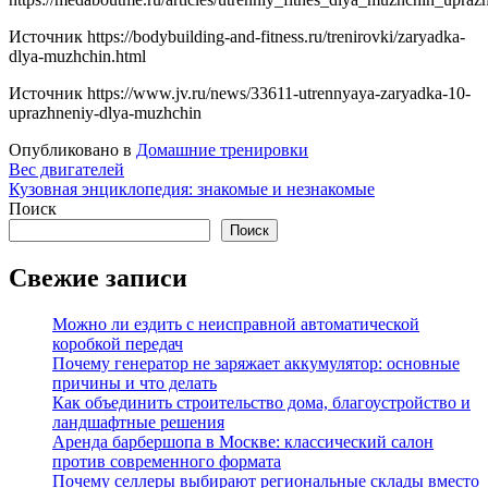
Источник
https://bodybuilding-and-fitness.ru/trenirovki/zaryadka-
dlya-muzhchin.html
Источник
https://www.jv.ru/news/33611-utrennyaya-zaryadka-10-
uprazhneniy-dlya-muzhchin
Опубликовано в
Домашние тренировки
Навигация
Вес двигателей
Кузовная энциклопедия: знакомые и незнакомые
по
Поиск
записям
Поиск
Свежие записи
Можно ли ездить с неисправной автоматической
коробкой передач
Почему генератор не заряжает аккумулятор: основные
причины и что делать
Как объединить строительство дома, благоустройство и
ландшафтные решения
Аренда барбершопа в Москве: классический салон
против современного формата
Почему селлеры выбирают региональные склады вместо