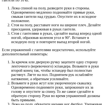
гантели по 10 кг.
Лежа спиной на полу, разведите руки в стороны.
Одновременно медленно поднимайте прямые руки,
смыкая гантели над грудью. Опустите их в исходное
положение.
Стоя на полу, расставьте ноги на ширине плеч. Делайте
приседания, удерживая в руках гантели.
Стоя с гантелями в руках, сделайте выпад вперед одной
ногой, образовав коленом угол в 90°. Встаньте в
исходную позу и повторите выпад второй ногой.
Если упражнений с гантелями недостаточно, используйте
дополнительный инвентарь:
За крючок или дверную ручку зацепите одну сторону
ленточного (веревочного) эспандера. Возьмите в руки
второй конец так, чтобы эспандер был полностью
растянут. Лягте на пол. Поднятием рук ослабляйте
натяжение, а обратным усиливайте.
Возьмите в руки жгут или укороченную скакалку.
Одновременно поднимите руки, запрокиньте их за
голову и опустите за спину. То же самое сделайте в
обратную сторону. Руки во время упражнений должны
быть прямыми.
Лежа на полу, обхватите икрами ног фитбол. Удерживая