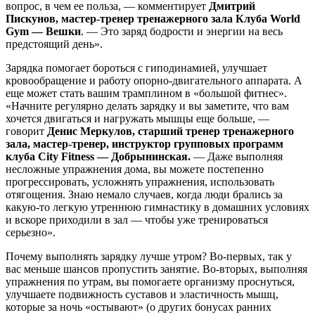
вопрос, в чем ее польза, — комментирует
Дмитрий
Пискунов, мастер-тренер тренажерного зала Клуба World
Gym — Вешки
. — Это заряд бодрости и энергии на весь
предстоящий день».
Зарядка помогает бороться с гиподинамией, улучшает
кровообращение и работу опорно-двигательного аппарата. А
еще может стать вашим трамплином в «большой фитнес».
«Начните регулярно делать зарядку и вы заметите, что вам
хочется двигаться и нагружать мышцы еще больше, —
говорит
Денис Меркулов, старший тренер тренажерного
зала, мастер-тренер, инструктор групповых программ
клуба
City Fitness
— Добрынинская.
— Даже выполняя
несложные упражнения дома, вы можете постепенно
прогрессировать, усложнять упражнения, использовать
отягощения. Знаю немало случаев, когда люди брались за
какую-то легкую утреннюю гимнастику в домашних условиях
и вскоре приходили в зал — чтобы уже тренироваться
серьезно».
Почему выполнять зарядку лучше утром? Во-первых, так у
вас меньше шансов пропустить занятие. Во-вторых, выполняя
упражнения по утрам, вы помогаете организму проснуться,
улучшаете подвижность суставов и эластичность мышц,
которые за ночь «остывают» (о других бонусах ранних