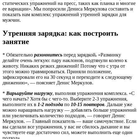
статических упражнений на пресс, таких как планка и многие
ее вариации». Мы попросили Дениса Меркулова составить и
показать нам комплекс упражнений утренней зарядки для
мужчин.
Утренняя зарядка: как построить
занятие
* Обязательно
разомнитесь
перед зарядкой
.
«Разминку
делайте очень легкую: пару наклонов, подтянули колено к
животу. Никаких резких движений! Потому что с утра от
этого можно травмироваться. Приняли положение,
зафиксировали его на 30 секунд и переходите к следующему
движению», — поясняет Денис Меркулов.
*
Варьируйте нагрузку
, выполняя упражнения комплекса. «С
чего начать? Хотя бы с чего-то. Выберите 2-3 упражнения,
выполните их в
1-2 подхода
по
10-15 повторов
. Дальше уже
можно наращивать нагрузку — добавлять больше упражнений
или увеличивать количество подходов, — говорит Денис
Меркулов. — Главный показатель — ваше самочувствие. Если
вы сделали все упражнения, у вас не сбилось дыхание и вы
чувствуете еще достаточно сил, можете выполнить еще один
подход».