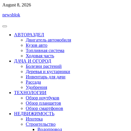
Перейти
August 8, 2026
к
newsblok
содержимому
АВТОРАЗДЕЛ
Двигатель автомобиля
Кузов авто
Топливная система
Ходовая часть
ДАЧА И ОГОРОД
Болезни растений
Деревья и кустарники
Инвентарь для дачи
Рассада
Удобрения
ТЕХНОЛОГИИ
Обзор ноутбуков
Обзор планшетов
Обзор смартфонов
НЕДВИЖИМОСТЬ
Ипотека
Строительство
Водопровод