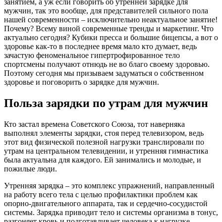
занятием, а уж если говорить об утренней зарядке для
мужчин, так это вообще, для представителей сильного пола
нашей современности – исключительно неактуальное занятие!
Почему? Всему виной современные тренды и маркетинг. Что
актуально сегодня? Кубики пресса и большие бицепсы, а вот о
здоровье как-то в последнее время мало кто думает, ведь
зачастую феноменальное гипертрофированное тело
спортсмены получают отнюдь не во благо своему здоровью.
Поэтому сегодня мы призываем задуматься о собственном
здоровье и поговорить о зарядке для мужчин.
Польза зарядки по утрам для мужчин
Кто застал времена Советского Союза, тот наверняка
выполнял элементы зарядки, стоя перед телевизором, ведь
этот вид физической полезной нагрузки транслировали по
утрам на центральном телевидении, и утренняя гимнастика
была актуальна для каждого. Ей занимались и молодые, и
пожилые люди.
Утренняя зарядка – это комплекс упражнений, направленный
на работу всего тела с целью профилактики проблем как
опорно-двигательного аппарата, так и сердечно-сосудистой
системы. Зарядка приводит тело и системы организма в тонус,
разгоняет кровь и подготавливает человека к нагрузке