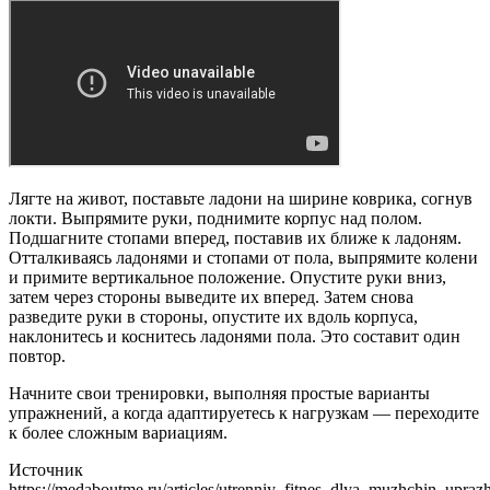
Лягте на живот, поставьте ладони на ширине коврика, согнув
локти. Выпрямите руки, поднимите корпус над полом.
Подшагните стопами вперед, поставив их ближе к ладоням.
Отталкиваясь ладонями и стопами от пола, выпрямите колени
и примите вертикальное положение. Опустите руки вниз,
затем через стороны выведите их вперед. Затем снова
разведите руки в стороны, опустите их вдоль корпуса,
наклонитесь и коснитесь ладонями пола. Это составит один
повтор.
Начните свои тренировки, выполняя простые варианты
упражнений, а когда адаптируетесь к нагрузкам — переходите
к более сложным вариациям.
Источник
https://medaboutme.ru/articles/utrenniy_fitnes_dlya_muzhchin_upra