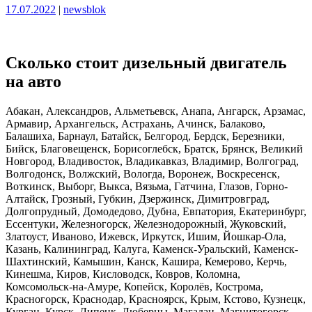
Опубликовано
Опубликовано
17.07.2022
|
newsblok
Сколько стоит дизельный двигатель
на авто
Абакан, Александров, Альметьевск, Анапа, Ангарск, Арзамас,
Армавир, Архангельск, Астрахань, Ачинск, Балаково,
Балашиха, Барнаул, Батайск, Белгород, Бердск, Березники,
Бийск, Благовещенск, Борисоглебск, Братск, Брянск, Великий
Новгород, Владивосток, Владикавказ, Владимир, Волгоград,
Волгодонск, Волжский, Вологда, Воронеж, Воскресенск,
Воткинск, Выборг, Выкса, Вязьма, Гатчина, Глазов, Горно-
Алтайск, Грозный, Губкин, Дзержинск, Димитровград,
Долгопрудный, Домодедово, Дубна, Евпатория, Екатеринбург,
Ессентуки, Железногорск, Железнодорожный, Жуковский,
Златоуст, Иваново, Ижевск, Иркутск, Ишим, Йошкар-Ола,
Казань, Калининград, Калуга, Каменск-Уральский, Каменск-
Шахтинский, Камышин, Канск, Кашира, Кемерово, Керчь,
Кинешма, Киров, Кисловодск, Ковров, Коломна,
Комсомольск-на-Амуре, Копейск, Королёв, Кострома,
Красногорск, Краснодар, Красноярск, Крым, Кстово, Кузнецк,
Курган, Курск, Липецк, Люберцы, Магадан, Магнитогорск,