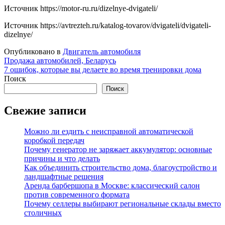
Источник
https://motor-ru.ru/dizelnye-dvigateli/
Источник
https://avtrezteh.ru/katalog-tovarov/dvigateli/dvigateli-
dizelnye/
Опубликовано в
Двигатель автомобиля
Навигация
Продажа автомобилей, Беларусь
7 ошибок, которые вы делаете во время тренировки дома
по
Поиск
записям
Поиск
Свежие записи
Можно ли ездить с неисправной автоматической
коробкой передач
Почему генератор не заряжает аккумулятор: основные
причины и что делать
Как объединить строительство дома, благоустройство и
ландшафтные решения
Аренда барбершопа в Москве: классический салон
против современного формата
Почему селлеры выбирают региональные склады вместо
столичных