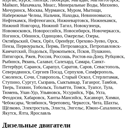
Майкоп, Махачкала, Миасс, Минеральные Воды, Михнево,
Мичуринск, Москва, Мурманск, Муром, Мытищи,
Набережные Челны, Нальчик, Находка, Невинномысск,
Нефтекамск, Нефтеюганск, Нижневартовск, Нижнекамск,
Нижний Новгород, Нижний Тагил, Новокузнецк,
Новомосковск, Новороссийск, Новосибирск, Новочеркасск,
Ногинск, Обнинск, Одинцово, Ожерелье, Озеры,
Октябрьский, Омск, Орёл, Оренбург, Орехово-Зуево, Орск,
Пенза, Первоуральск, Пермь, Петрозаводск, Петропавловск-
Камчатский, Подольск, Прокопьевск, Псков, Пушкино,
Пятигорск, Ржев, Россия, Россошь, Ростов-на-Дону, Рубцовск,
Рыбинск, Рязань, Салават, Салехард, Самара, Санкт-
Петербург, Саранск, Сарапул, Саратов, Саров, Севастополь,
Северодвинск, Сергиев Посад, Серпухов, Симферополь,
Смоленск, Сочи, Ставрополь, Старый Оскол, Стерлитамак,
Ступино, Сургут, Сызрань, Сыктывкар, Таганрог, Тамбов,
Тверь, Тихвин, Тобольск, Тольятти, Томск, Туапсе, Тула,
Тюмень, Улан-Удэ, Ульяновск, Уссурийск, Уфа, Ухта,
Феодосия, Хабаровск, Ханты-Мансийск, Хасавюрт, Химки,
Чебоксары, Челябинск, Череповец, Черкесск, Чита, Шахты,
Щёлково, Электросталь, Элиста, Энгельс, Южно-Сахалинск,
Якутск, Ялта, Ярославль
Дизельные двигатели