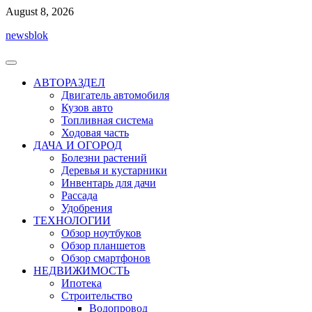
Перейти
August 8, 2026
к
newsblok
содержимому
АВТОРАЗДЕЛ
Двигатель автомобиля
Кузов авто
Топливная система
Ходовая часть
ДАЧА И ОГОРОД
Болезни растений
Деревья и кустарники
Инвентарь для дачи
Рассада
Удобрения
ТЕХНОЛОГИИ
Обзор ноутбуков
Обзор планшетов
Обзор смартфонов
НЕДВИЖИМОСТЬ
Ипотека
Строительство
Водопровод