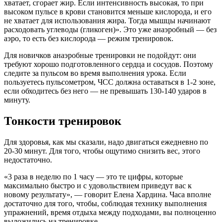
хватает, сгорает жир. Если интенсивность высокая, то при
высоком пульсе в крови становится меньше кислорода, и его
не хватает для использования жира. Тогда мышцы начинают
расходовать углеводы (гликоген)». Это уже анаэробный — без
аэро, то есть без кислорода — режим тренировок.
Для новичков анаэробные тренировки не подойдут: они
требуют хорошо подготовленного сердца и сосудов. Поэтому
следите за пульсом во время выполнения урока. Если
пользуетесь пульсометром, ЧСС должна оставаться в 1-2 зоне,
если обходитесь без него — не превышать 130-140 ударов в
минуту.
Тонкости тренировок
Для здоровья, как мы сказали, надо двигаться ежедневно по
20-30 минут. Для того, чтобы ощутимо снизить вес, этого
недостаточно.
«3 раза в неделю по 1 часу — это те цифры, которые
максимально быстро и с удовольствием приведут вас к
новому результату», — говорит Елена Хардина. Часа вполне
достаточно для того, чтобы, соблюдая технику выполнения
упражнений, время отдыха между подходами, вы полноценно
выложились на тренировке.