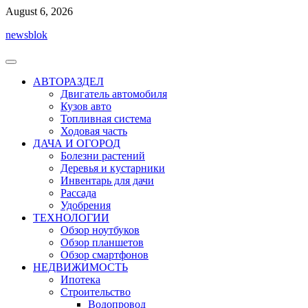
Перейти
August 6, 2026
к
newsblok
содержимому
АВТОРАЗДЕЛ
Двигатель автомобиля
Кузов авто
Топливная система
Ходовая часть
ДАЧА И ОГОРОД
Болезни растений
Деревья и кустарники
Инвентарь для дачи
Рассада
Удобрения
ТЕХНОЛОГИИ
Обзор ноутбуков
Обзор планшетов
Обзор смартфонов
НЕДВИЖИМОСТЬ
Ипотека
Строительство
Водопровод