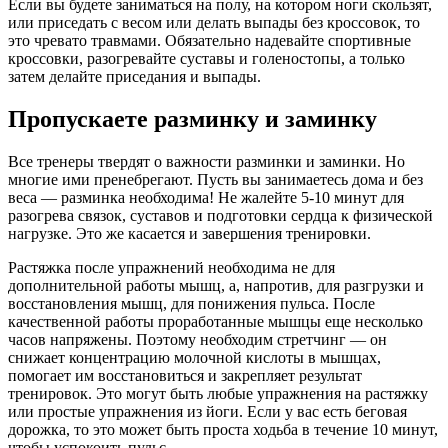
Если вы будете заниматься на полу, на котором ноги скользят,
или приседать с весом или делать выпады без кроссовок, то
это чревато травмами. Обязательно надевайте спортивные
кроссовки, разогревайте суставы и голеностопы, а только
затем делайте приседания и выпады.
Пропускаете разминку и заминку
Все тренеры твердят о важности разминки и заминки. Но
многие ими пренебрегают. Пусть вы занимаетесь дома и без
веса — разминка необходима! Не жалейте 5-10 минут для
разогрева связок, суставов и подготовки сердца к физической
нагрузке. Это же касается и завершения тренировки.
Растяжка после упражнений необходима не для
дополнительной работы мышц, а, напротив, для разгрузки и
восстановления мышц, для понижения пульса. После
качественной работы проработанные мышцы еще несколько
часов напряжены. Поэтому необходим стретчинг — он
снижает концентрацию молочной кислоты в мышцах,
помогает им восстановиться и закрепляет результат
тренировок. Это могут быть любые упражнения на растяжку
или простые упражнения из йоги. Если у вас есть беговая
дорожка, то это может быть проста ходьба в течение 10 минут,
чтобы успокоить пульс.