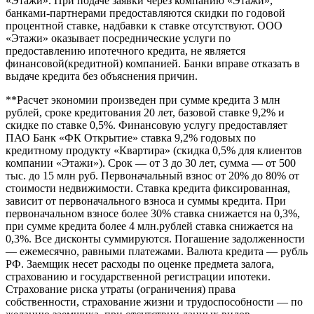
«Этажи». При подаче заявки через компанию «Этажи»,
банками-партнерами предоставляются скидки по годовой
процентной ставке, надбавки к ставке отсутствуют. ООО
«Этажи» оказывает посреднические услуги по
предоставлению ипотечного кредита, не является
финансовой(кредитной) компанией. Банки вправе отказать в
выдаче кредита без объяснения причин.
**Расчет экономии произведен при сумме кредита 3 млн
рублей, сроке кредитования 20 лет, базовой ставке 9,2% и
скидке по ставке 0,5%. Финансовую услугу предоставляет
ПАО Банк «ФК Открытие» ставка 9,2% годовых по
кредитному продукту «Квартира» (скидка 0,5% для клиентов
компании «Этажи»). Срок — от 3 до 30 лет, сумма — от 500
тыс. до 15 млн руб. Первоначальный взнос от 20% до 80% от
стоимости недвижимости. Ставка кредита фиксированная,
зависит от первоначального взноса и суммы кредита. При
первоначальном взносе более 30% ставка снижается на 0,3%,
при сумме кредита более 4 млн.рублей ставка снижается на
0,3%. Все дисконты суммируются. Погашение задолженности
— ежемесячно, равными платежами. Валюта кредита — рубль
РФ. Заемщик несет расходы по оценке предмета залога,
страхованию и государственной регистрации ипотеки.
Страхование риска утраты (ограничения) права
собственности, страхование жизни и трудоспособности — по