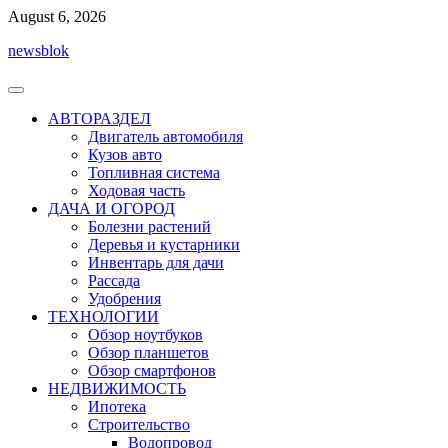
Перейти
August 6, 2026
к
newsblok
содержимому
АВТОРАЗДЕЛ
Двигатель автомобиля
Кузов авто
Топливная система
Ходовая часть
ДАЧА И ОГОРОД
Болезни растений
Деревья и кустарники
Инвентарь для дачи
Рассада
Удобрения
ТЕХНОЛОГИИ
Обзор ноутбуков
Обзор планшетов
Обзор смартфонов
НЕДВИЖИМОСТЬ
Ипотека
Строительство
Водопровод