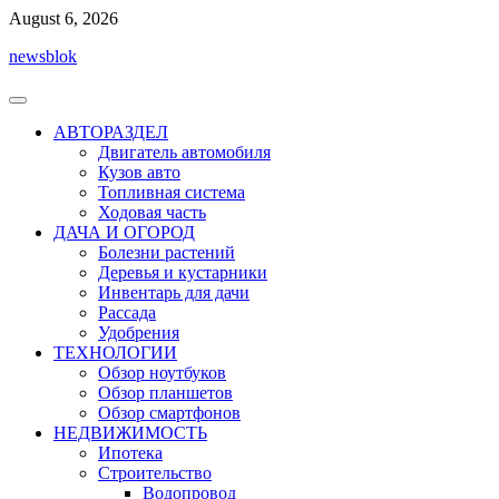
Перейти
August 6, 2026
к
newsblok
содержимому
АВТОРАЗДЕЛ
Двигатель автомобиля
Кузов авто
Топливная система
Ходовая часть
ДАЧА И ОГОРОД
Болезни растений
Деревья и кустарники
Инвентарь для дачи
Рассада
Удобрения
ТЕХНОЛОГИИ
Обзор ноутбуков
Обзор планшетов
Обзор смартфонов
НЕДВИЖИМОСТЬ
Ипотека
Строительство
Водопровод