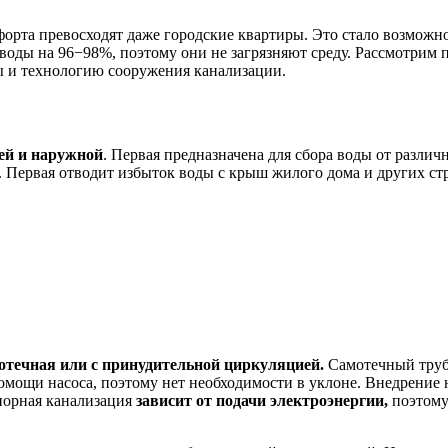
орта превосходят даже городские квартиры. Это стало возможн
 воды на 96−98%, поэтому они не загрязняют среду. Рассмотрим
ы и технологию сооружения канализации.
ей и наружной
. Первая предназначена для сбора воды от разли
. Первая отводит избыток воды с крыш жилого дома и других ст
отечная или с принудительной циркуляцией.
Самотечный трубо
омощи насоса, поэтому нет необходимости в уклоне. Внедрение 
апорная канализация
зависит от подачи электроэнергии,
поэтому 