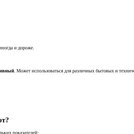
 иногда и дороже.
тивный
. Может использоваться для различных бытовых и техни
от?
льких показателей: