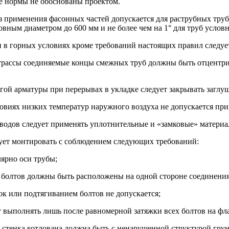
е нормы не обоснованы проектом.
з применения фасонных частей допускается для раструбных тру
словным диаметром до 600 мм и не более чем на 1° для труб усло
в горных условиях кроме требований настоящих правил следует 
 трассы соединяемые концы смежных труб должны быть отцентр
ругой арматуры при перерывах в укладке следует закрывать заг
ловиях низких температур наружного воздуха не допускается пр
водов следует применять уплотнительные и «замковые» материал
дует монтировать с соблюдением следующих требований:
ярно оси трубы;
олтов должны быть расположены на одной стороне соединения; 
к или подтягиванием болтов не допускается;
 выполнять лишь после равномерной затяжки всех болтов на фл
 стенка котлована должна быть с ненарушенной структурой грун