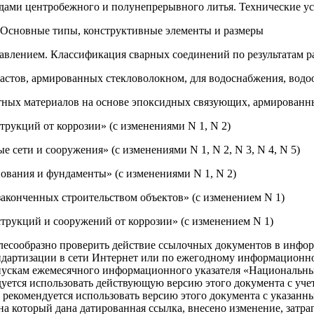
дами центробежного и полунепрерывного литья. Технические у
 Основные типы, конструктивные элементы и размеры
влением. Классификация сварных соединений по результатам р
астов, армированных стекловолокном, для водоснабжения, водоо
тных материалов на основе эпоксидных связующих, армированны
трукций от коррозии» (с изменениями N 1, N 2)
сети и сооружения» (с изменениями N 1, N 2, N 3, N 4, N 5)
ования и фундаменты» (с изменениями N 1, N 2)
аконченных строительством объектов» (с изменением N 1)
трукций и сооружений от коррозии» (с изменением N 1)
есообразно проверить действие ссылочных документов в инфо
тандартизации в сети Интернет или по ежегодному информацион
ыпускам ежемесячного информационного указателя «Национальны
ндуется использовать действующую версию этого документа с уч
 рекомендуется использовать версию этого документа с указанн
а который дана датированная ссылка, внесено изменение, затраг