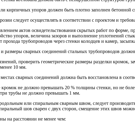
 или кирпичных упоров должен быть плотно заполнен бетонной 
розии следует осуществлять в соответствии с проектом и требо
авлением актов освидетельствования скрытых работ по форме, 
ойство упоров, величина зазоров и выполнение уплотнений стык
 прохода трубопроводов через стенки колодцев и камер, засыпк
ы и размеры сварных соединений стальных трубопроводов должн
грязнений, проверить геометрические размеры разделки кромок, 
менее 10 мм.
 местах сварных соединений должна быть восстановлена в соотв
ие кромок не должно превышать 20 % толщины стенки, но не бол
три трубы не должно превышать 1 мм.
продольным или спиральным сварным швом, следует производить
спиральный шов сварен с двух сторон, смещение этих швов можн
ы на расстоянии не менее чем: