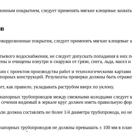
ионным покрытием, следует применять мягкие клещевые захваты
ов
икоррозионные покрытия, следует применять мягкие клещевые з
итьевого водоснабжения, не следует допускать попадания в них 
ы и очищены изнутри и снаружи от грязи, снега, льда, масел и
вии с проектом производства работ и технологическими картами 
опорных конструкций. Результаты проверки должны быть отраже
т, как правило, укладывать раструбом вверх по уклону.
знапорных трубопроводов между смежными колодцами следует ко
 сечения видимый в зеркале круг должен иметь правильную фор
и должна составлять не более 1/4 диаметра трубопровода, но н
напорных трубопроводов не должны превышать ± 100 мм в плане