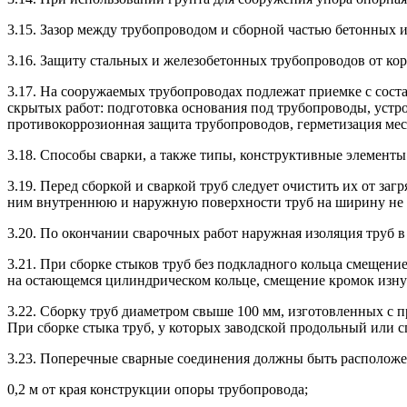
3.15. Зазор между трубопроводом и сборной частью бетонных
3.16. Защиту стальных и железобетонных трубопроводов от кор
3.17. На сооружаемых трубопроводах подлежат приемке с сост
скрытых работ: подготовка основания под трубопроводы, устр
противокоррозионная защита трубопроводов, герметизация мест
3.18. Способы сварки, а также типы, конструктивные элемент
3.19. Перед сборкой и сваркой труб следует очистить их от за
ним внутреннюю и наружную поверхности труб на ширину не 
3.20. По окончании сварочных работ наружная изоляция труб в
3.21. При сборке стыков труб без подкладного кольца смещен
на остающемся цилиндрическом кольце, смещение кромок изну
3.22. Сборку труб диаметром свыше 100 мм, изготовленных с 
При сборке стыка труб, у которых заводской продольный или 
3.23. Поперечные сварные соединения должны быть расположен
0,2 м от края конструкции опоры трубопровода;