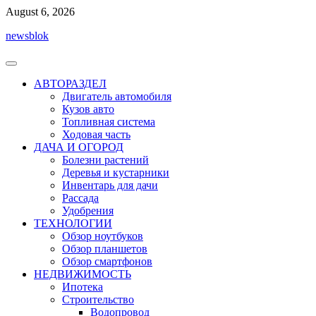
Перейти
August 6, 2026
к
newsblok
содержимому
АВТОРАЗДЕЛ
Двигатель автомобиля
Кузов авто
Топливная система
Ходовая часть
ДАЧА И ОГОРОД
Болезни растений
Деревья и кустарники
Инвентарь для дачи
Рассада
Удобрения
ТЕХНОЛОГИИ
Обзор ноутбуков
Обзор планшетов
Обзор смартфонов
НЕДВИЖИМОСТЬ
Ипотека
Строительство
Водопровод