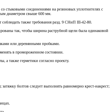
б со стыковыми соединениями на резиновых уплотнителях с
вным диаметром свыше 600 мм.
соблюдать также требования разд. 9 СНиП III-42-80.
ированы так, чтобы ширина раструбной щели была одинаковой
лушками или деревянными пробками.
именять в промороженном состоянии.
ы, а также герметики согласно проекту.
затяжку болтов следует выполнять равномерно крест-накрест;
анцах.
та.