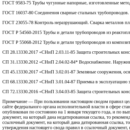
ГОСТ 9583-75 Трубы чугунные напорные, изготовленные мето
ГОСТ 16037-80 Соединения сварные стальных трубопроводов.
ГОСТ 23055-78 Контроль неразрушающий. Сварка металлов пла
ГОСТ Р 54560-2015 Трубы и детали трубопроводов из реактопл
ГОСТ Р 55068-2012 Трубы и детали трубопроводов из компози
СП 28.13330.2017 «СНиП 2.03.11-85 Защита строительных конс
СП 31.13330.2012 «СНиП 2.04.02-84* Водоснабжение. Наружные 
СП 45.13330.2017 «СНиП 3.02.01-87 Земляные сооружения, осн
СП 68.13330.2017 «СНиП 3.01.04-87 Приемка в эксплуатацию з
СП 72.13330.2016 «СНиП 3.04.03-85 Защита строительных конс
Примечание — При пользовании настоящим сводом правил цел
сайте федерального органа исполнительной власти в сфере с
опубликован по состоянию на 1 января текущего года, и по в
документ, на который дана недатированная ссылка, то рекоме
ссылочный документ, на который дана датированная ссылка, то
утверждения настоящего свода правил в ссылочный документ, н