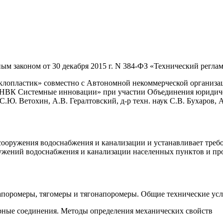
ым законом от 30 декабря 2015 г. N 384-ФЗ «Технический регла
опластик» совместно с Автономной некоммерческой организац
«НВК Системные инновации» при участии Объединения юридиче
.Ю. Ветохин, А.В. Гералтовский, д-р техн. наук С.В. Бухаров, А
 сооружения водоснабжения и канализации и устанавливает треб
ружений водоснабжения и канализации населенных пунктов и 
поромеры, тягомеры и тягонапоромеры. Общие технические ус
рные соединения. Методы определения механических свойств