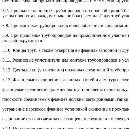
отметок верха напорных трубопроводов — ± 30 мм, если други
3.7. Прокладка напорных трубопроводов по пологой кривой бе
углом поворота в каждом стыке не более чем на 2° для труб у
3.8. При монтаже трубопроводов водоснабжения и канализации 
3.9. При прокладке трубопроводов на прямолинейном участке
по всей окружности.
3.10. Концы труб, а также отверстия во фланцах запорной и д
3.11. Резиновые уплотнители для монтажа трубопроводов в ус
3.12. Для заделки (уплотнения) стыковых соединений трубопро
3.13. Фланцевые соединения фасонных частей и арматуры сле
фланцевые соединения должны быть установлены перпендикул
плоскости соединяемых фланцев должны быть ровными, гайки б
устранение перекосов фланцев установкой скошенных прокладо
сваривание стыков смежных с фланцевым соединением следует
3.14. При использовании грунта для сооружения упора опорная