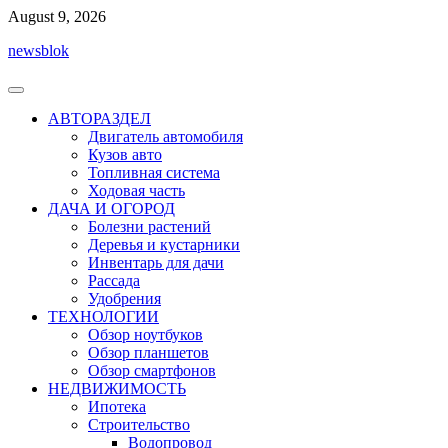
Перейти
August 9, 2026
к
newsblok
содержимому
АВТОРАЗДЕЛ
Двигатель автомобиля
Кузов авто
Топливная система
Ходовая часть
ДАЧА И ОГОРОД
Болезни растений
Деревья и кустарники
Инвентарь для дачи
Рассада
Удобрения
ТЕХНОЛОГИИ
Обзор ноутбуков
Обзор планшетов
Обзор смартфонов
НЕДВИЖИМОСТЬ
Ипотека
Строительство
Водопровод