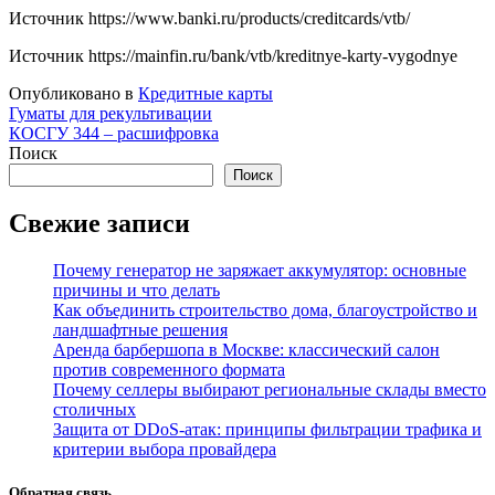
Источник
https://www.banki.ru/products/creditcards/vtb/
Источник
https://mainfin.ru/bank/vtb/kreditnye-karty-vygodnye
Опубликовано в
Кредитные карты
Навигация
Гуматы для рекультивации
КОСГУ 344 – расшифровка
по
Поиск
записям
Поиск
Свежие записи
Почему генератор не заряжает аккумулятор: основные
причины и что делать
Как объединить строительство дома, благоустройство и
ландшафтные решения
Аренда барбершопа в Москве: классический салон
против современного формата
Почему селлеры выбирают региональные склады вместо
столичных
Защита от DDoS-атак: принципы фильтрации трафика и
критерии выбора провайдера
Обратная связь