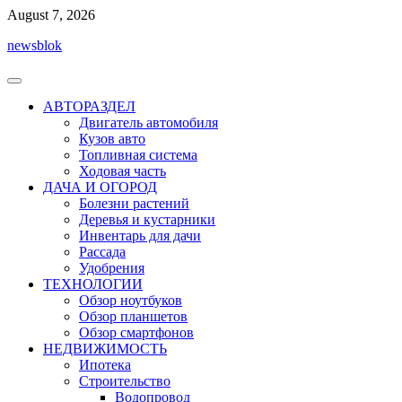
Перейти
August 7, 2026
к
newsblok
содержимому
АВТОРАЗДЕЛ
Двигатель автомобиля
Кузов авто
Топливная система
Ходовая часть
ДАЧА И ОГОРОД
Болезни растений
Деревья и кустарники
Инвентарь для дачи
Рассада
Удобрения
ТЕХНОЛОГИИ
Обзор ноутбуков
Обзор планшетов
Обзор смартфонов
НЕДВИЖИМОСТЬ
Ипотека
Строительство
Водопровод