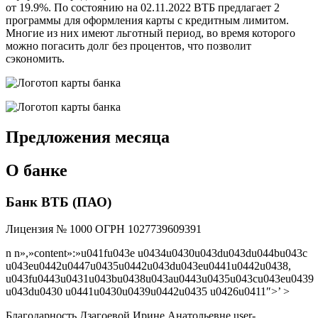
от 19.9%. По состоянию на 02.11.2022 ВТБ предлагает 2
программы для оформления карты с кредитным лимитом.
Многие из них имеют льготный период, во время которого
можно погасить долг без процентов, что позволит
сэкономить.
Предложения месяца
О банке
Банк ВТБ (ПАО)
Лицензия № 1000 ОГРН 1027739609391
n n»,»content»:»u041fu043e u0434u0430u043du043du044bu043c
u043eu0442u0447u0435u0442u043du043eu0441u0442u0438,
u043fu0443u0431u043bu0438u043au0443u0435u043cu043eu0439
u043du0430 u0441u0430u0439u0442u0435 u0426u0411″>’ >
Благодарность Дзагоевой Ирине Анатольевне user-