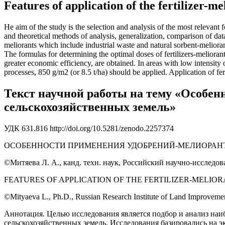
Features of application of the fertilizer-me
He aim of the study is the selection and analysis of the most relevant f
and theoretical methods of analysis, generalization, comparison of data.
meliorants which include industrial waste and natural sorbent-meliorant
The formulas for determining the optimal doses of fertilizers-melioran
greater economic efficiency, are obtained. In areas with low intensity 
processes, 850 g/m2 (or 8.5 t/ha) should be applied. Application of fertil
Текст научной работы на тему «Особе
сельскохозяйственных земель»
УДК 631.816 http://doi.org/10.5281/zenodo.2257374
ОСОБЕННОСТИ ПРИМЕНЕНИЯ УДОБРЕНИЙ-МЕЛИОРАН
©Митяева Л. А., канд. техн. наук, Российский научно-исследо
FEATURES OF APPLICATION OF THE FERTILIZER-MELIO
©Mityaeva L., Ph.D., Russian Research Institute of Land Improve
Аннотация. Целью исследования является подбор и анализ на
сельскохозяйственных земель. Исследования базировались на 