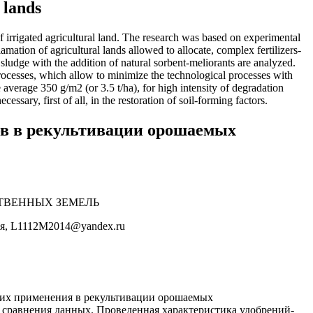
 lands
 of irrigated agricultural land. The research was based on experimental
lamation of agricultural lands allowed to allocate, complex fertilizers-
 sludge with the addition of natural sorbent-meliorants are analyzed.
 processes, which allow to minimize the technological processes with
 average 350 g/m2 (or 3.5 t/ha), for high intensity of degradation
essary, first of all, in the restoration of soil-forming factors.
ов в рекультивации орошаемых
ТВЕННЫХ ЗЕМЕЛЬ
сия, L1112M2014@yandex.ru
й их применения в рекультивации орошаемых
, сравнения данных. Проведенная характеристика удобрений-