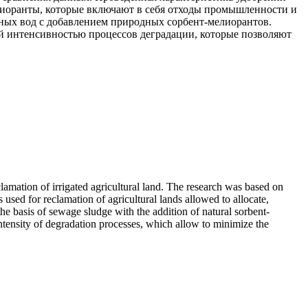
лиоранты, которые включают в себя отходы промышленности и
ных вод с добавлением природных сорбент-мелиорантов.
й интенсивностью процессов деградации, которые позволяют
eclamation of irrigated agricultural land. The research was based on
s used for reclamation of agricultural lands allowed to allocate,
the basis of sewage sludge with the addition of natural sorbent-
intensity of degradation processes, which allow to minimize the