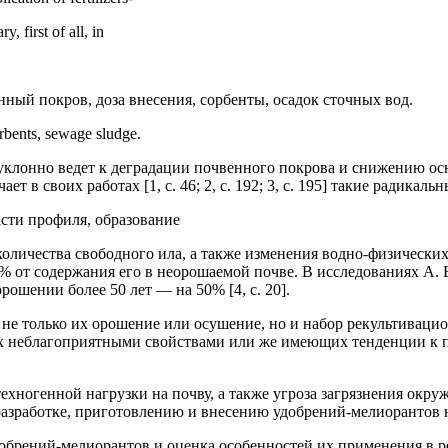
, first of all, in
ный покров, доза внесения, сорбенты, осадок сточных вод.
orbents, sewage sludge.
еуклонно ведет к деградации почвенного покрова и снижению ос
 в своих работах [1, с. 46; 2, с. 192; 3, с. 195] такие радикал
асти профиля, образование
е количества свободного ила, а также изменения водно-физическ
10% от содержания его в неорошаемой почве. В исследованиях А.
рошении более 50 лет — на 50% [4, с. 20].
не только их орошение или осушение, но и набор рекультиваци
х неблагоприятными свойствами или же имеющих тенденции к по
техногенной нагрузки на почву, а также угроза загрязнения о
азработке, приготовлению и внесению удобрений-мелиорантов на 
обрений-мелиорантов и оценка особенностей их применения в р