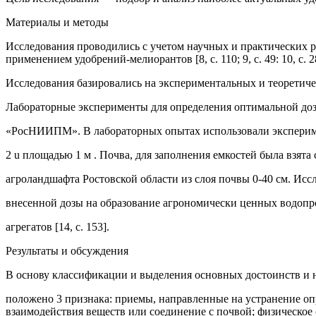
Материалы и методы
Исследования проводились с учетом научных и практических р
применением удобрений-мелиорантов [8, с. 110; 9, с. 49: 10, с. 28; 1
Исследования базировались на экспериментальных и теоретиче
Лабораторные эксперименты для определения оптимальной доз
«РосНИИПМ». В лабораторных опытах использовали эксперим
2 u площадью 1 м . Почва, для заполнения емкостей была взята
агроландшафта Ростовской области из слоя почвы 0-40 см. Исс
внесенной дозы на образование агрономически ценных водоп
агрегатов [14, с. 153].
Результаты и обсуждения
В основу классификации и выделения основных достоинств и 
положено 3 признака: приемы, направленные на устранение о
взаимодействия веществ или соединение с почвой; физическое