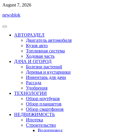
Перейти
August 7, 2026
к
newsblok
содержимому
АВТОРАЗДЕЛ
Двигатель автомобиля
Кузов авто
Топливная система
Ходовая часть
ДАЧА И ОГОРОД
Болезни растений
Деревья и кустарники
Инвентарь для дачи
Рассада
Удобрения
ТЕХНОЛОГИИ
Обзор ноутбуков
Обзор планшетов
Обзор смартфонов
НЕДВИЖИМОСТЬ
Ипотека
Строительство
Водопровод