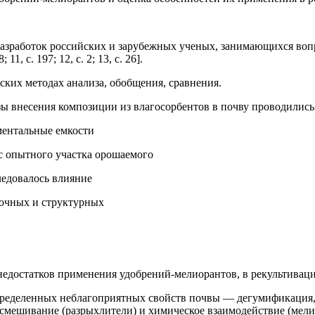
азработок российских и зарубежных ученых, занимающихся вопр
1, с. 197; 12, с. 2; 13, с. 26].
ских методах анализа, обобщения, сравнения.
ы внесения композиции из влагосорбентов в почву проводилис
ентальные емкости
 с опытного участка орошаемого
ледовалось влияние
рочных и структурных
недостатков применения удобрений-мелиорантов, в рекультивац
пределенных неблагоприятных свойств почвы — дегумификация, 
 смешивание (разрыхлители) и химическое взаимодействие (мели