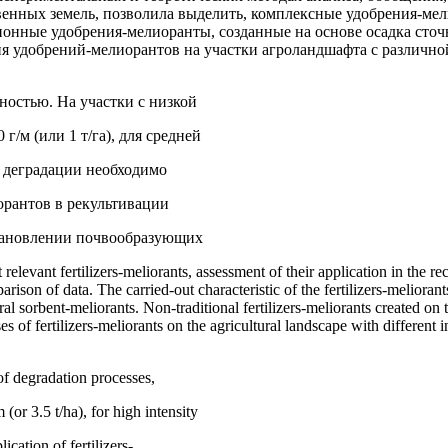
венных земель, позволила выделить, комплексные удобрения-ме
нные удобрения-мелиоранты, созданные на основе осадка сточ
я удобрений-мелиорантов на участки агроландшафта с различно
остью. На участки с низкой
/м (или 1 т/га), для средней
в деградации необходимо
иорантов в рекультивации
становлении почвообразующих
 relevant fertilizers-meliorants, assessment of their application in the r
ison of data. The carried-out characteristic of the fertilizers-meliorant
al sorbent-meliorants. Non-traditional fertilizers-meliorants created on 
s of fertilizers-meliorants on the agricultural landscape with different 
 of degradation processes,
(or 3.5 t/ha), for high intensity
cation of fertilizers-