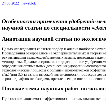
Опубликовано
Опубликовано
24.08.2022
|
newsblok
Особенности применения удобрений-мел
научной статьи по специальности «
Экол
Аннотация научной статьи по экологи
Целью исследования является подбор и анализ наиболее актуа
Исследования базировались на экспериментальных и теоретиче
рекультивации сельскохозяйственных земель, позволила выдел
мелиоранты. Проанализированы нетрадиционные удобрения-мел
определения оптимальных доз внесения удобрений-мелиоранто
технологические процессы с большей экономической эффективно
г/м2 (или 3,5 т/га), для высокой интенсивности процессов де
агроландшафтов необходимо, прежде всего, в восстановлении
Похожие темы научных работ по эколо
Прогнозные зависимости эффективности использования мелио