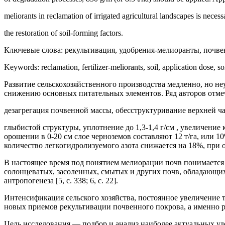
meliorants in reclamation of irrigated agricultural landscapes is necessary
the restoration of soil-forming factors.
Ключевые слова: рекультивация, удобрения-мелиоранты, почвен
Keywords: reclamation, fertilizer-meliorants, soil, application dose, s
Развитие сельскохозяйственного производства медленно, но н
снижению основных питательных элементов. Ряд авторов отмечает
дезагрегация почвенной массы, обесструктуривание верхней ч
глыбистой структуры, уплотнение до 1,3-1,4 г/см , увеличени
орошении в 0-20 см слое черноземов составляют 12 т/га, или 
количество легкогидролизуемого азота снижается на 18%, при о
В настоящее время под понятием мелиорации почв понимается 
солонцеватых, засоленных, смытых и других почв, обладающи
антропогенеза [5, с. 338; 6, с. 22].
Интенсификация сельского хозяйства, постоянное увеличение 
новых приемов рекультивации почвенного покрова, а именно р
Цель исследования — подбор и анализ наиболее актуальных уд