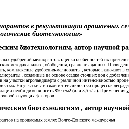
иорантов в рекультивации орошаемых се
огические биотехнологии
»
ческим биотехнологиям, автор научной 
льных удобрений-мелиорантов, оценка особенностей их примене
ских методах анализа, обобщения, сравнения данных. Проведен
ить, комплексные удобрения-мелиоранты , которые включают в 
иоранты , созданные на основе осадка сточных вод с добавле
в на участки агроландшафта с различной интенсивностью проце
стью. На участки с низкой интенсивностью процессов деградаци
градации необходимо вносить 850 г/м2 (или 8,5 т/га). Применени
 почвообразующих факторов.
гическим биотехнологиям , автор научн
рантов на орошаемых землях Волго-Донского междуречья