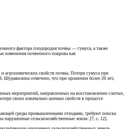
новного фактора плодородия почвы — гумуса, а также
ьные изменения почвенного покрова как
их и агрохимических свойств почвы. Потери гумуса при
 В. Шуравилина отмечено, что при орошении более 20 лет,
онных мероприятий, направленных на восстановление слитых,
тере своих изначально ценных свойств в процессе
кружающей среды промышленными отходами, требуют поиска
нарушенные сельскохозяйственные земли. [7, с. 12].
екультивации орошаемых сельскохозяйственных земель.