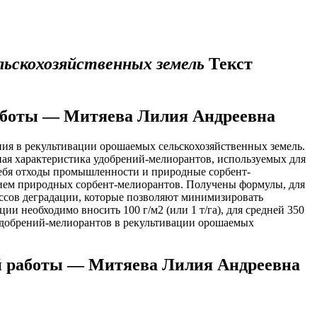
льскохозяйственных земель
Текст
работы — Митяева Лилия Андреевна
ния в рекультивации орошаемых сельскохозяйственных земель.
ная характеристика удобрений-мелиорантов, используемых для
себя отходы промышленности и природные сорбент-
нием природных сорбент-мелиорантов. Получены формулы, для
ссов деградации, которые позволяют минимизировать
и необходимо вносить 100 г/м2 (или 1 т/га), для средней 350
я удобрений-мелиорантов в рекультивации орошаемых
ой работы — Митяева Лилия Андреевна