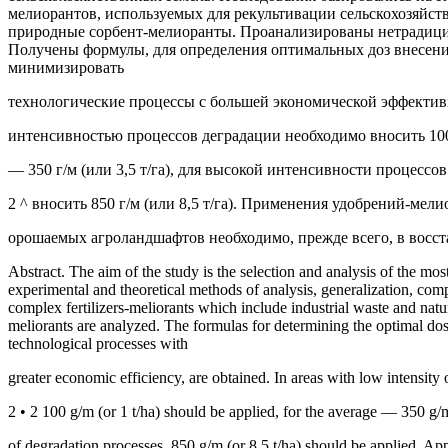
мелиорантов, используемых для рекультивации сельскохозяйст
природные сорбент-мелиоранты. Проанализированы нетрадицио
Получены формулы, для определения оптимальных доз внесени
минимизировать
технологические процессы с большей экономической эффективн
интенсивностью процессов деградации необходимо вносить 100 г
— 350 г/м (или 3,5 т/га), для высокой интенсивности процессо
2 ^ вносить 850 г/м (или 8,5 т/га). Применения удобрений-мел
орошаемых агроландшафтов необходимо, прежде всего, в вос
Abstract. The aim of the study is the selection and analysis of the most
experimental and theoretical methods of analysis, generalization, compar
complex fertilizers-meliorants which include industrial waste and natur
meliorants are analyzed. The formulas for determining the optimal dose
technological processes with
greater economic efficiency, are obtained. In areas with low intensity
2 • 2 100 g/m (or 1 t/ha) should be applied, for the average — 350 g/m 
of degradation processes, 850 g/m (or 8.5 t/ha) should be applied. Appli