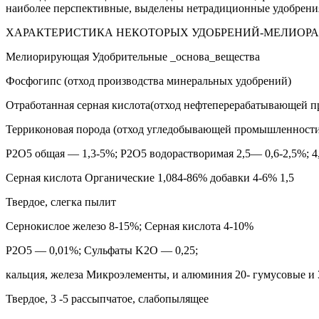
наиболее перспективные, выделены нетрадиционные удобрения-
ХАРАКТЕРИСТИКА НЕКОТОРЫХ УДОБРЕНИЙ-МЕЛИОРА
Мелиорирующая Удобрительные _основа_вещества
Фосфогипс (отход производства минеральных удобрений)
Отработанная серная кислота(отход нефтеперерабатывающей 
Терриконовая порода (отход угледобывающей промышленност
P2O5 общая — 1,3-5%; P2O5 водорастворимая 2,5— 0,6-2,5%; 
Серная кислота Органические 1,084-86% добавки 4-6% 1,5
Твердое, слегка пылит
Сернокислое железо 8-15%; Серная кислота 4-10%
P2O5 — 0,01%; Сульфаты K2O — 0,25;
кальция, железа Микроэлементы, и алюминия 20- гумусовые и
Твердое, 3 -5 рассыпчатое, слабопылящее