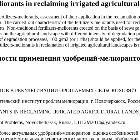
liorants in reclaiming irrigated agricultural
ertilizers-meliorants, assessment of their application in the reclamation
 The carried-out characteristic of the fertilizers-meliorants used for rec
s. Non-traditional fertilizers-meliorants created on the basis of sewage
ts on the agricultural landscape with different intensity of degradation
of degradation processes, 100 g/m2 (or 1 t/ha) should be applied, for the
izers-meliorants in reclamation of irrigated agricultural landscapes is nec
нности применения удобрений-мелиорант
ТОВ В РЕКУЛЬТИВАЦИИ ОРОШАЕМЫХ СЕЛЬСКОХОЗЯЙС
вательский институт проблем мелиорации, г. Новочеркасск, Рос
RANTS IN RECLAIMING IRRIGATED AGRICULTURAL LANDS
ment Problems, Novocherkassk, Russia, L1112M2014@yandex.ru
иболее актуальных удобрений-мелиорантов, оценка особенносте
экспериментальных и теоретических методах анализа, обобщения