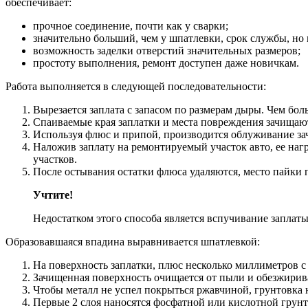
обеспечивает:
прочное соединение, почти как у сварки;
значительно больший, чем у шпатлевки, срок службы, но 
возможность заделки отверстий значительных размеров;
простоту выполнения, ремонт доступен даже новичкам.
Работа выполняется в следующей последовательности:
Вырезается заплата с запасом по размерам дыры. Чем бол
Спаиваемые края заплатки и места повреждения зачищают
Используя флюс и припой, производится облуживание з
Наложив заплату на ремонтируемый участок авто, ее на
участков.
После остывания остатки флюса удаляются, место пайки 
Учтите!
Недостатком этого способа является вспучивание заплаты
Образовавшаяся впадина выравнивается шпатлевкой:
На поверхность заплатки, плюс несколько миллиметров с
Зачищенная поверхность очищается от пыли и обезжирива
Чтобы металл не успел покрыться ржавчиной, грунтовка н
Первые 2 слоя наносятся фосфатной или кислотной грунт