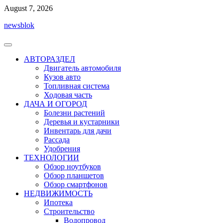
Перейти
August 7, 2026
к
newsblok
содержимому
АВТОРАЗДЕЛ
Двигатель автомобиля
Кузов авто
Топливная система
Ходовая часть
ДАЧА И ОГОРОД
Болезни растений
Деревья и кустарники
Инвентарь для дачи
Рассада
Удобрения
ТЕХНОЛОГИИ
Обзор ноутбуков
Обзор планшетов
Обзор смартфонов
НЕДВИЖИМОСТЬ
Ипотека
Строительство
Водопровод