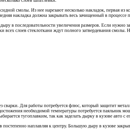
 несколько слоев шпатлевки.
идной смолы. Из нее нарезают несколько накладок, первая из ко
едняя накладка должна закрывать весь зачищенный в процессе п
ыру в последовательности увеличения размеров. Если нужно за
ки всех слоев стеклоткани ждут полного затвердевания смолы. Н
ез сварки. Для работы потребуется флюс, который защитит метал
 достижения необходимой температуры потребуется паяльник мощ
ыбирается тугоплавким, так как заделать дырку в кузове авто с
в постепенно наплавляя к центру. Большую дыру в кузове закры