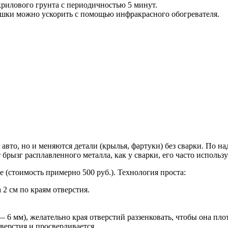
крилового грунта с периодичностью 5 минут.
сушки можно ускорить с помощью инфракрасного обогревателя.
вто, но и меняются детали (крылья, фартуки) без сварки. По на
брызг расплавленного металла, как у сварки, его часто использу
(стоимость примерно 500 руб.). Технология проста:
 2 см по краям отверстия.
 6 мм), желательно края отверстий раззенковать, чтобы она пло
верстия и просверливается.