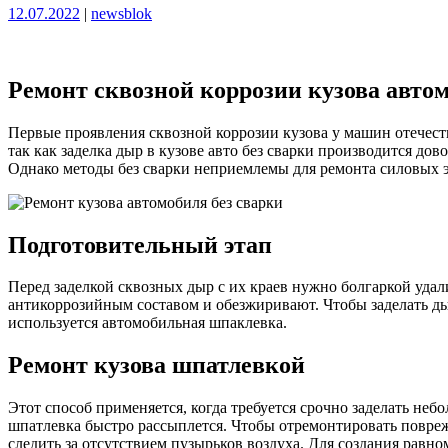
Опубликовано
Опубликовано
12.07.2022
|
newsblok
Ремонт сквозной коррозии кузова автом
Первые проявления сквозной коррозии кузова у машин отечеств
так как заделка дыр в кузове авто без сварки производится д
Однако методы без сварки неприемлемы для ремонта силовых 
Подготовительный этап
Перед заделкой сквозных дыр с их краев нужно болгаркой удали
антикоррозийным составом и обезжиривают. Чтобы заделать д
используется автомобильная шпаклевка.
Ремонт кузова шпатлевкой
Этот способ применяется, когда требуется срочно заделать неб
шпатлевка быстро рассыплется. Чтобы отремонтировать повре
следить за отсутствием пузырьков воздуха. Для создания равн