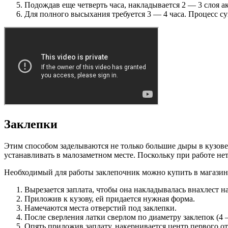
Подождав еще четверть часа, накладывается 2 — 3 слоя а
Для полного высыхания требуется 3 — 4 часа. Процесс 
Заклепки
Этим способом заделываются не только большие дыры в кузове а
устанавливать в малозаметном месте. Поскольку при работе нет 
Необходимый для работы заклепочник можно купить в магазине 
Вырезается заплата, чтобы она накладывалась внахлест на
Приложив к кузову, ей придается нужная форма.
Намечаются места отверстий под заклепки.
После сверления латки сверлом по диаметру заклепок (4 —
Опять приложив заплату, накернивается центр первого от