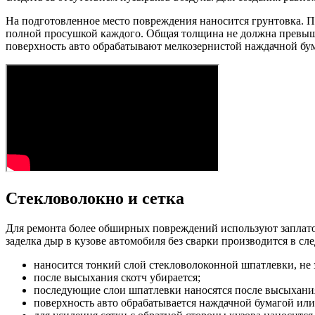
На подготовленное место повреждения наносится грунтовка. П
полной просушкой каждого. Общая толщина не должна превыша
поверхность авто обрабатывают мелкозернистой наждачной бу
Стекловолокно и сетка
Для ремонта более обширных повреждений используют заплаточ
заделка дыр в кузове автомобиля без сварки производится в с
наносится тонкий слой стекловолоконной шпатлевки, не з
после высыхания скотч убирается;
последующие слои шпатлевки наносятся после высыхани
поверхность авто обрабатывается наждачной бумагой ил