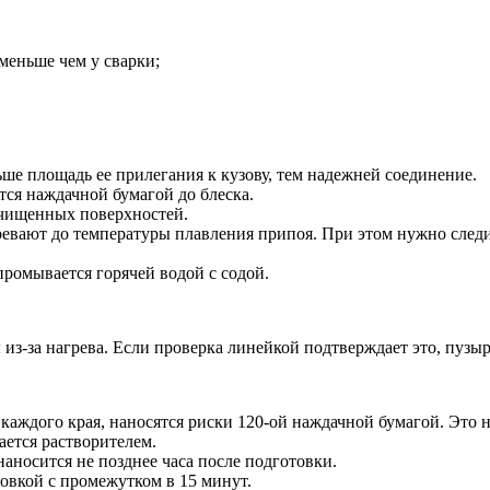
меньше чем у сварки;
ьше площадь ее прилегания к кузову, тем надежней соединение.
ся наждачной бумагой до блеска.
ачищенных поверхностей.
гревают до температуры плавления припоя. При этом нужно сле
промывается горячей водой с содой.
 из-за нагрева. Если проверка линейкой подтверждает это, пузыр
 каждого края, наносятся риски 120-ой наждачной бумагой. Это
ется растворителем.
аносится не позднее часа после подготовки.
овкой с промежутком в 15 минут.