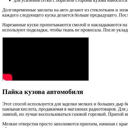
для усиления сетки с обратной стороны кузова наносится
Долговременные заплаты на авто делают из стеклоткани и эпокс
каждого следующего куска делается больше предыдущего. Посл
Нарезанные куски пропитываются смолой и накладываются на д
используют подкладки, чтобы ткань не провисала. После уклад
Пайка кузова автомобиля
Этот способ используется для заделки мелких и больших дыр б
паяльная кислота, продаваемая в магазинах радиотоваров. Для
лампой, но лучше воспользоваться газовой горелкой. Припой в
Мелкие отверстия просто заполняются припоем, начиная с крае