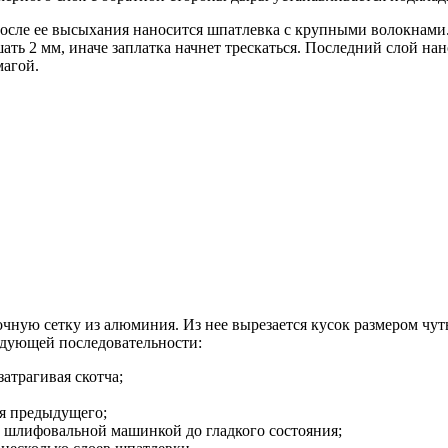
осле ее высыхания наносится шпатлевка с крупными волокнами. 
ть 2 мм, иначе заплатка начнет трескаться. Последний слой н
магой.
ную сетку из алюминия. Из нее вырезается кусок размером чут
ледующей последовательности:
атрагивая скотча;
я предыдущего;
и шлифовальной машинкой до гладкого состояния;