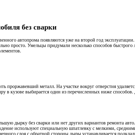
обиля без сварки
енного автопрома появляются уже на второй год эксплуатации. 
овольно просто. Умельцы придумали несколько способов быстрого
элементов.
ть проржавевший металл. На участке вокруг отверстия удаляется
ыру в кузове выбирается один из перечисленных ниже способов
ольшую дырку без сварки или нет других вариантов ремонта авто.
ждение используют специальную шпатлевку с мелкими, средним
омерного слоя с обратной стороны дыры устанавливается подклад