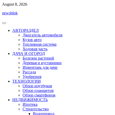
Перейти
August 8, 2026
к
newsblok
содержимому
АВТОРАЗДЕЛ
Двигатель автомобиля
Кузов авто
Топливная система
Ходовая часть
ДАЧА И ОГОРОД
Болезни растений
Деревья и кустарники
Инвентарь для дачи
Рассада
Удобрения
ТЕХНОЛОГИИ
Обзор ноутбуков
Обзор планшетов
Обзор смартфонов
НЕДВИЖИМОСТЬ
Ипотека
Строительство
Водопровод