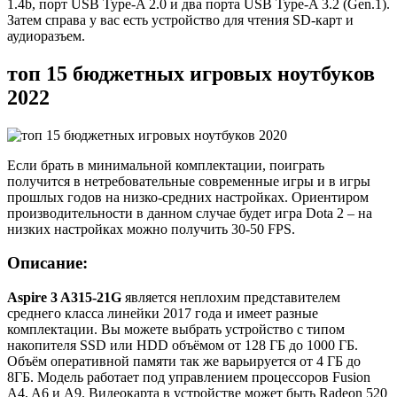
1.4b, порт USB Type-A 2.0 и два порта USB Type-A 3.2 (Gen.1).
Затем справа у вас есть устройство для чтения SD-карт и
аудиоразъем.
топ 15 бюджетных игровых ноутбуков
2022
Если брать в минимальной комплектации, поиграть
получится в нетребовательные современные игры и в игры
прошлых годов на низко-средних настройках. Ориентиром
производительности в данном случае будет игра Dota 2 – на
низких настройках можно получить 30-50 FPS.
Описание:
Aspire 3 A315-21G
является неплохим представителем
среднего класса линейки 2017 года и имеет разные
комплектации. Вы можете выбрать устройство с типом
накопителя SSD или HDD объёмом от 128 ГБ до 1000 ГБ.
Объём оперативной памяти так же варьируется от 4 ГБ до
8ГБ. Модель работает под управлением процессоров Fusion
A4, A6 и А9. Видеокарта в устройстве может быть Radeon 520