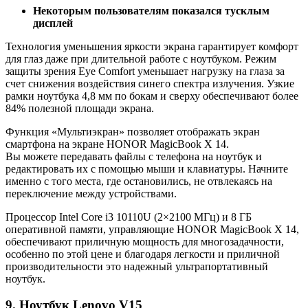
Некоторым пользователям показался тусклым
дисплей
Технология уменьшения яркости экрана гарантирует комфорт
для глаз даже при длительной работе с ноутбуком. Режим
защиты зрения Eye Comfort уменьшает нагрузку на глаза за
счет снижения воздействия синего спектра излучения. Узкие
рамки ноутбука 4,8 мм по бокам и сверху обеспечивают более
84% полезной площади экрана.
Функция «Мультиэкран» позволяет отображать экран
смартфона на экране HONOR MagicBook Х 14.
Вы можете передавать файлы с телефона на ноутбук и
редактировать их с помощью мыши и клавиатуры. Начните
именно с того места, где остановились, не отвлекаясь на
переключение между устройствами.
Процессор Intel Core i3 10110U (2×2100 МГц) и 8 ГБ
оперативной памяти, управляющие HONOR MagicBook Х 14,
обеспечивают приличную мощность для многозадачности,
особенно по этой цене и благодаря легкости и приличной
производительности это надежный ультрапортативный
ноутбук.
9. Ноутбук Lenovo V15