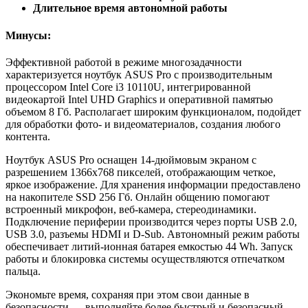
Длительное время автономной работы
Минусы:
Эффективной работой в режиме многозадачности
характеризуется ноутбук ASUS Pro с производительным
процессором Intel Core i3 10110U, интегрированной
видеокартой Intel UHD Graphics и оперативной памятью
объемом 8 Гб. Располагает широким функционалом, подойдет
для обработки фото- и видеоматериалов, создания любого
контента.
Ноутбук ASUS Pro оснащен 14-дюймовым экраном с
разрешением 1366х768 пикселей, отображающим четкое,
яркое изображение. Для хранения информации предоставлено
на накопителе SSD 256 Гб. Онлайн общению помогают
встроенный микрофон, веб-камера, стереодинамики.
Подключение периферии производится через порты USB 2.0,
USB 3.0, разъемы HDMI и D-Sub. Автономный режим работы
обеспечивает литий-ионная батарея емкостью 44 Wh. Запуск
работы и блокировка системы осуществляются отпечатком
пальца.
Экономьте время, сохраняя при этом свои данные в
безопасности — выполняйте более быстрый и безопасный