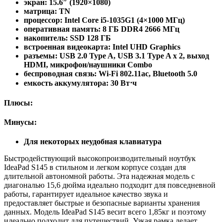
экран: 15.6″ (1920×1080)
матрица: TN
процессор: Intel Core i5-1035G1 (4×1000 МГц)
оперативная память: 8 ГБ DDR4 2666 МГц
накопитель: SSD 128 ГБ
встроенная видеокарта: Intel UHD Graphics
разъемы: USB 2.0 Type A, USB 3.1 Type A x 2, выход
HDMI, микрофон/наушники Combo
беспроводная связь: Wi-Fi 802.11ac, Bluetooth 5.0
емкость аккумулятора: 30 Вт⋅ч
Плюсы:
Минусы:
Для некоторых неудобная клавиатура
Быстродействующий высокопроизводительный ноутбук
IdeaPad S145 в стильном и легком корпусе создан для
длительной автономной работы. Эта надежная модель с
диагональю 15,6 дюйма идеально подходит для повседневной
работы, гарантирует идеальное качество звука и
предоставляет быстрые и безопасные варианты хранения
данных. Модель IdeaPad S145 весит всего 1,85кг и поэтому
идеально подходит для путешествий. Узкая рамка делает