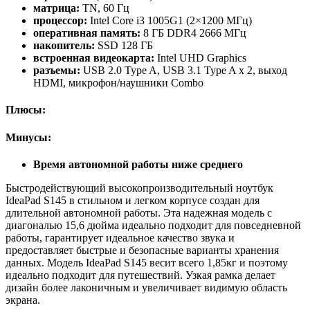
матрица:
TN, 60 Гц
процессор:
Intel Core i3 1005G1 (2×1200 МГц)
оперативная память:
8 ГБ DDR4 2666 МГц
накопитель:
SSD 128 ГБ
встроенная видеокарта:
Intel UHD Graphics
разъемы:
USB 2.0 Type A, USB 3.1 Type A x 2, выход
HDMI, микрофон/наушники Combo
Плюсы:
Минусы:
Время автономной работы ниже среднего
Быстродействующий высокопроизводительный ноутбук
IdeaPad S145 в стильном и легком корпусе создан для
длительной автономной работы. Эта надежная модель с
диагональю 15,6 дюйма идеально подходит для повседневной
работы, гарантирует идеальное качество звука и
предоставляет быстрые и безопасные варианты хранения
данных. Модель IdeaPad S145 весит всего 1,85кг и поэтому
идеально подходит для путешествий. Узкая рамка делает
дизайн более лаконичным и увеличивает видимую область
экрана.