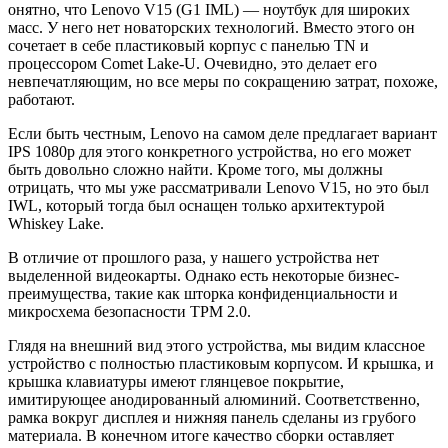
онятно, что Lenovo V15 (G1 IML) — ноутбук для широких
масс. У него нет новаторских технологий. Вместо этого он
сочетает в себе пластиковый корпус с панелью TN и
процессором Comet Lake-U. Очевидно, это делает его
невпечатляющим, но все меры по сокращению затрат, похоже,
работают.
Если быть честным, Lenovo на самом деле предлагает вариант
IPS 1080p для этого конкретного устройства, но его может
быть довольно сложно найти. Кроме того, мы должны
отрицать, что мы уже рассматривали Lenovo V15, но это был
IWL, который тогда был оснащен только архитектурой
Whiskey Lake.
В отличие от прошлого раза, у нашего устройства нет
выделенной видеокарты. Однако есть некоторые бизнес-
преимущества, такие как шторка конфиденциальности и
микросхема безопасности TPM 2.0.
Глядя на внешний вид этого устройства, мы видим классное
устройство с полностью пластиковым корпусом. И крышка, и
крышка клавиатуры имеют глянцевое покрытие,
имитирующее анодированный алюминий. Соответственно,
рамка вокруг дисплея и нижняя панель сделаны из грубого
материала. В конечном итоге качество сборки оставляет