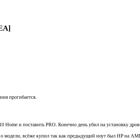
EA]
ния прогибается.
 Home и поставить PRO. Конечно день убил на установку дров с 
л о модели, всёже купил так как предыдущий ноут был HP на AM