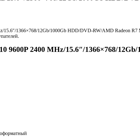
z/15.6″/1366×768/12Gb/1000Gb HDD/DVD-RW/AMD Radeon R7 M440
упателей.
A10 9600P 2400 MHz/15.6″/1366×768/12
коформатный