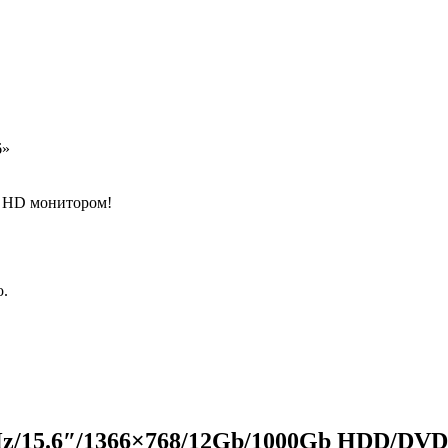
6»
ll HD монитором!
о.
Hz/15.6″/1366×768/12Gb/1000Gb HDD/D