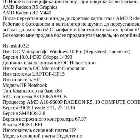
10 Home и в спецификации на ноут при покупке было указано:
AMD Radeon R5 Graphics
AMD Radeon R7 M440
После переустановки винды дискретная карта стала AMD Rad
Работаю с фотошопом и вентилятор не шумит, до переустановк
всё как должно быть! С вайфаем и блютузом никаких проблем!
Возможно мне продана более продвинутая модель, но серийный
Из msinfo32:
Имя ОС Майкрософт Windows 10 Pro (Registered Trademark)
Версия 10.0.14393 Сборка 14393
Дополнительное описание ОС Недоступно
Изготовитель ОС Microsoft Corporation
Имя системы LAPTOP-HP15
Изготовитель HP
Модель HP Notebook
Тип Компьютер на базе x64
SKU системы P3T30EA#ACB
Процессор AMD A10-9600P RADEON R5, 10 COMPUTE CORES 4C
Версия BIOS Insyde F.21, 27.10.16
Версия SMBIOS 2.8
Версия встроенного контроллера 67.37
Режим BIOS UEFI
Изготовитель основной платы HP
Модель основной платы Недоступно