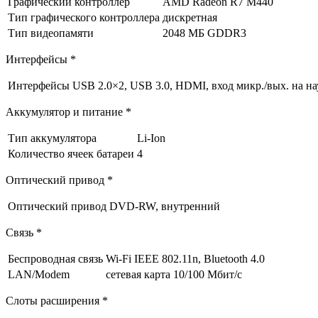
Графический контроллер
AMD Radeon R7 M440
Тип графического контроллера
дискретная
Тип видеопамяти
2048 МБ GDDR3
Интерфейсы *
Интерфейсы
USB 2.0×2, USB 3.0, HDMI, вход микр./вых. на 
Аккумулятор и питание *
Тип аккумулятора
Li-Ion
Количество ячеек батареи
4
Оптический привод *
Оптический привод
DVD-RW, внутренний
Связь *
Беспроводная связь
Wi-Fi IEEE 802.11n, Bluetooth 4.0
LAN/Modem
сетевая карта 10/100 Мбит/c
Слоты расширения *