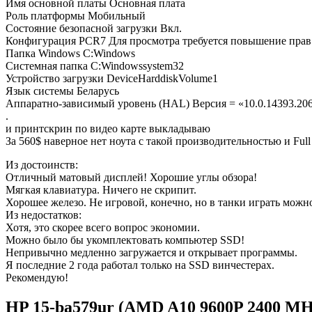
Имя основной платы Основная плата
Роль платформы Мобильный
Состояние безопасной загрузки Вкл.
Конфигурация PCR7 Для просмотра требуется повышение прав
Папка Windows C:Windows
Системная папка C:Windowssystem32
Устройство загрузки DeviceHarddiskVolume1
Язык системы Беларусь
Аппаратно-зависимый уровень (HAL) Версия = «10.0.14393.20
.
и принтскрин по видео карте выкладываю
За 560$ наверное нет ноута с такой производительностью и Fu
Из достоинств:
Отличный матовый дисплей! Хорошие углы обзора!
Мягкая клавиатура. Ничего не скрипит.
Хорошее железо. Не игровой, конечно, но в танки играть можн
Из недостатков:
Хотя, это скорее всего вопрос экономии.
Можно было бы укомплектовать компьютер SSD!
Непривычно медленно загружается и открывает программы.
Я последние 2 года работал только на SSD винчестерах.
Рекомендую!
HP 15-ba579ur (AMD A10 9600P 2400 M