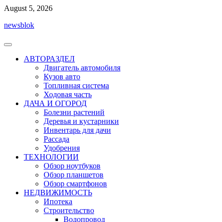
Перейти
August 5, 2026
к
newsblok
содержимому
АВТОРАЗДЕЛ
Двигатель автомобиля
Кузов авто
Топливная система
Ходовая часть
ДАЧА И ОГОРОД
Болезни растений
Деревья и кустарники
Инвентарь для дачи
Рассада
Удобрения
ТЕХНОЛОГИИ
Обзор ноутбуков
Обзор планшетов
Обзор смартфонов
НЕДВИЖИМОСТЬ
Ипотека
Строительство
Водопровод