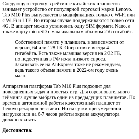
Следующую строчку в рейтинге китайских планшетов
занимает устройство от популярной торговой марки Lenovo.
Tab M10 Plus выпускается в модификациях только с Wi-Fi или
с Wi-Fi и LTE. Во втором случае поддерживаются только сети
4G. В аппарат можно установить одну SIM формата Nano, а
также карту microSD с максимальным объемом 256 гигабайт.
Собственной памяти у планшета, в зависимости от
версии, 64 или 128 ГБ. Оперативки всегда 4
гигабайта. Есть также младшая версия на 2/32 ГБ,
но недоступная в РФ из-за низкого спроса.
Заказывать ее на AliExpress тоже не рекомендуем,
ведь такого объема памяти в 2022-ом году очень
мало.
Аппаратная платформа Tab M10 Plus подходит для
повседневных задач и простых игр. Для соревновательного
гейминга лучше выбрать один из предыдущих планшетов. По
времени автономной работы качественный планшет от
Lenovo рекордов не ставит. Но на сутки при умеренной
нагрузке или на 6-7 часов работы экрана аккумулятора
должно хватать.
Достоинства: