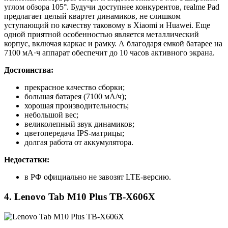
углом обзора 105°. Будучи доступнее конкурентов, realme Pad
предлагает целый квартет динамиков, не слишком
уступающий по качеству таковому в Xiaomi и Huawei. Еще
одной приятной особенностью является металлический
корпус, включая каркас и рамку. А благодаря емкой батарее на
7100 мА·ч аппарат обеспечит до 10 часов активного экрана.
Достоинства:
прекрасное качество сборки;
большая батарея (7100 мА/ч);
хорошая производительность;
небольшой вес;
великолепный звук динамиков;
цветопередача IPS-матрицы;
долгая работа от аккумулятора.
Недостатки:
в РФ официально не завозят LTE-версию.
4. Lenovo Tab M10 Plus TB-X606X