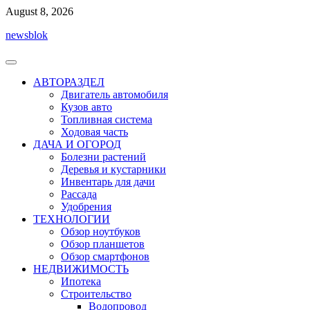
Перейти
August 8, 2026
к
newsblok
содержимому
АВТОРАЗДЕЛ
Двигатель автомобиля
Кузов авто
Топливная система
Ходовая часть
ДАЧА И ОГОРОД
Болезни растений
Деревья и кустарники
Инвентарь для дачи
Рассада
Удобрения
ТЕХНОЛОГИИ
Обзор ноутбуков
Обзор планшетов
Обзор смартфонов
НЕДВИЖИМОСТЬ
Ипотека
Строительство
Водопровод