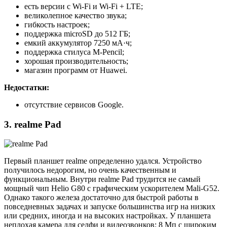
есть версии с Wi-Fi и Wi-Fi + LTE;
великолепное качество звука;
гибкость настроек;
поддержка microSD до 512 ГБ;
емкий аккумулятор 7250 мА·ч;
поддержка стилуса M-Pencil;
хорошая производительность;
магазин программ от Huawei.
Недостатки:
отсутствие сервисов Google.
3. realme Pad
Первый планшет realme определенно удался. Устройство
получилось недорогим, но очень качественным и
функциональным. Внутри realme Pad трудится не самый
мощный чип Helio G80 с графическим ускорителем Mali-G52.
Однако такого железа достаточно для быстрой работы в
повседневных задачах и запуске большинства игр на низких
или средних, иногда и на высоких настройках. У планшета
неплохая камера для селфи и видеозвонков: 8 Мп с широким