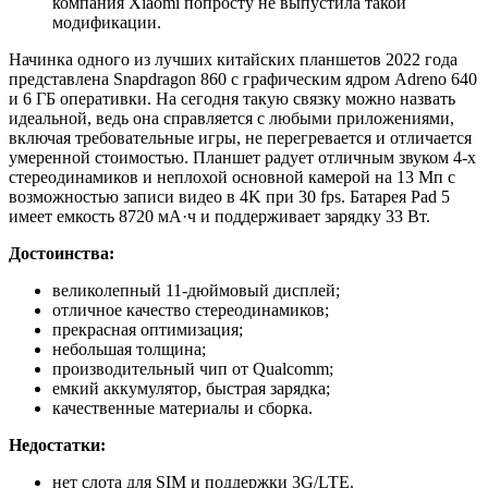
компания Xiaomi попросту не выпустила такой
модификации.
Начинка одного из лучших китайских планшетов 2022 года
представлена Snapdragon 860 с графическим ядром Adreno 640
и 6 ГБ оперативки. На сегодня такую связку можно назвать
идеальной, ведь она справляется с любыми приложениями,
включая требовательные игры, не перегревается и отличается
умеренной стоимостью. Планшет радует отличным звуком 4-х
стереодинамиков и неплохой основной камерой на 13 Мп с
возможностью записи видео в 4K при 30 fps. Батарея Pad 5
имеет емкость 8720 мА·ч и поддерживает зарядку 33 Вт.
Достоинства:
великолепный 11-дюймовый дисплей;
отличное качество стереодинамиков;
прекрасная оптимизация;
небольшая толщина;
производительный чип от Qualcomm;
емкий аккумулятор, быстрая зарядка;
качественные материалы и сборка.
Недостатки:
нет слота для SIM и поддержки 3G/LTE.