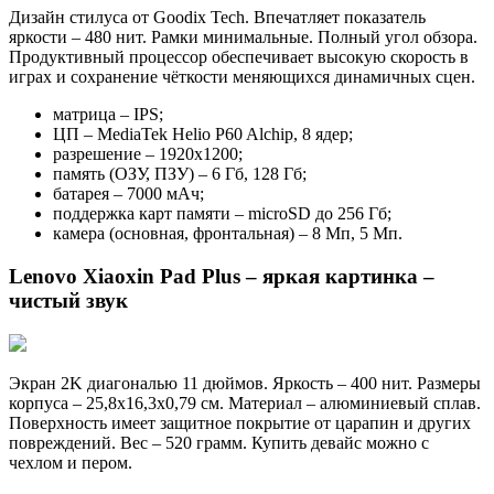
Дизайн стилуса от Goodix Tech. Впечатляет показатель
яркости – 480 нит. Рамки минимальные. Полный угол обзора.
Продуктивный процессор обеспечивает высокую скорость в
играх и сохранение чёткости меняющихся динамичных сцен.
матрица – IPS;
ЦП – MediaTek Helio P60 Alchip, 8 ядер;
разрешение – 1920х1200;
память (ОЗУ, ПЗУ) – 6 Гб, 128 Гб;
батарея – 7000 мАч;
поддержка карт памяти – microSD до 256 Гб;
камера (основная, фронтальная) – 8 Мп, 5 Мп.
Lenovo Xiaoxin Pad Plus – яркая картинка –
чистый звук
Экран 2K диагональю 11 дюймов. Яркость – 400 нит. Размеры
корпуса – 25,8х16,3х0,79 см. Материал – алюминиевый сплав.
Поверхность имеет защитное покрытие от царапин и других
повреждений. Вес – 520 грамм. Купить девайс можно с
чехлом и пером.