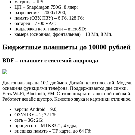
матрица – IPS;
ЦП – Snapdragon 750G, 8 ядер;
разрешение – 2000х1200;
память (ОЗУ, ПЗУ) – 6 Гб, 128 Гб;
батарея – 7700 мАч;
поддержка карт памяти – microSD;
камера (основная, фронтальная) – 13 Мп, 8 Мп.
Бюджетные планшеты до 10000 рублей
BDF – планшет с системой андроида
Диагональ экрана 10,1 дюймов. Дизайн классический. Модель
оснащена функциями телефона. Поддерживается две симки.
Есть Wi-Fi, Bluetooth, FM. Стекло покрыто защитной плёнкой.
Работает девайс шустро. Качество звука и картинки отличное.
версия Android – 9,0;
ОЗУ/ПЗУ – 2; 32 Гб;
сеть – 3G; 2G;
процессор – MTK8321, 4 ядра;
внешняя память – TF карта, до 64 Гб;