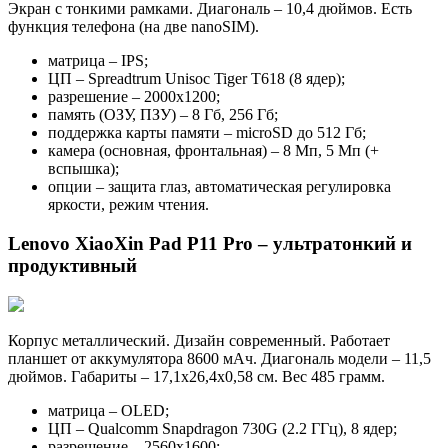
Экран с тонкими рамками. Диагональ – 10,4 дюймов. Есть
функция телефона (на две nanoSIM).
матрица – IPS;
ЦП – Spreadtrum Unisoc Tiger T618 (8 ядер);
разрешение – 2000х1200;
память (ОЗУ, ПЗУ) – 8 Гб, 256 Гб;
поддержка карты памяти – microSD до 512 Гб;
камера (основная, фронтальная) – 8 Мп, 5 Мп (+
вспышка);
опции – защита глаз, автоматическая регулировка
яркости, режим чтения.
Lenovo XiaoXin Pad P11 Pro – ультратонкий и
продуктивный
Корпус металлический. Дизайн современный. Работает
планшет от аккумулятора 8600 мАч. Диагональ модели – 11,5
дюймов. Габариты – 17,1х26,4х0,58 см. Вес 485 грамм.
матрица – OLED;
ЦП – Qualcomm Snapdragon 730G (2.2 ГГц), 8 ядер;
разрешение – 2560х1600;