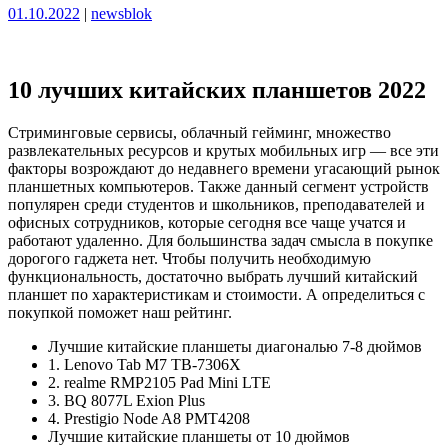
Опубликовано
Опубликовано
01.10.2022
|
newsblok
10 лучших китайских планшетов 2022
Стриминговые сервисы, облачный гейминг, множество
развлекательных ресурсов и крутых мобильных игр — все эти
факторы возрождают до недавнего времени угасающий рынок
планшетных компьютеров. Также данный сегмент устройств
популярен среди студентов и школьников, преподавателей и
офисных сотрудников, которые сегодня все чаще учатся и
работают удаленно. Для большинства задач смысла в покупке
дорогого гаджета нет. Чтобы получить необходимую
функциональность, достаточно выбрать лучший китайский
планшет по характеристикам и стоимости. А определиться с
покупкой поможет наш рейтинг.
Лучшие китайские планшеты диагональю 7-8 дюймов
1. Lenovo Tab M7 TB-7306X
2. realme RMP2105 Pad Mini LTE
3. BQ 8077L Exion Plus
4. Prestigio Node A8 PMT4208
Лучшие китайские планшеты от 10 дюймов