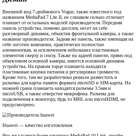
Внешний вид 7-дюймового Vogue, также известного под
названием MediaPad 7 Lite II, не слишком сильно отличает
планшет от остальных моделей производителя. Передняя
панель устройства, помимо дисплея, несет на себе
разговорный динамик, объектив фронтальной камеры, а также
название производителя. Задняя же панель, также имеющая на
себе логотип компании, практически полностью
алюминиевая, за исключением небольших пластиковых
элементов сверху и снизу. Также на задней панели, прямо под
объективом основной камеры, имеется основной динамик
устройства. На правом торце планшета находятся
пластиковые кнопки питания и регулировки громкости.
Кроме того, там же разработчики решили разместить и
разъемы для карты памяти формата microSD и SIM-карты. На
нижней грани планшета находятся разъемы 3.5мм и
microUSB, а также отверстие микрофона. Разъема для
подключения к монитору, будь то MHL или microHDMI, не
предусмотрено.
Huawei — качество изготовления
Что же касается более крупного MediaPad 10 Link, дизайн