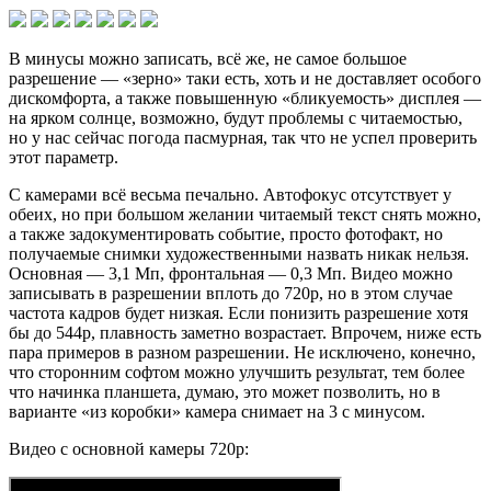
В минусы можно записать, всё же, не самое большое
разрешение — «зерно» таки есть, хоть и не доставляет особого
дискомфорта, а также повышенную «бликуемость» дисплея —
на ярком солнце, возможно, будут проблемы с читаемостью,
но у нас сейчас погода пасмурная, так что не успел проверить
этот параметр.
С камерами всё весьма печально. Автофокус отсутствует у
обеих, но при большом желании читаемый текст снять можно,
а также задокументировать событие, просто фотофакт, но
получаемые снимки художественными назвать никак нельзя.
Основная — 3,1 Мп, фронтальная — 0,3 Мп. Видео можно
записывать в разрешении вплоть до 720p, но в этом случае
частота кадров будет низкая. Если понизить разрешение хотя
бы до 544p, плавность заметно возрастает. Впрочем, ниже есть
пара примеров в разном разрешении. Не исключено, конечно,
что сторонним софтом можно улучшить результат, тем более
что начинка планшета, думаю, это может позволить, но в
варианте «из коробки» камера снимает на 3 с минусом.
Видео с основной камеры 720p: