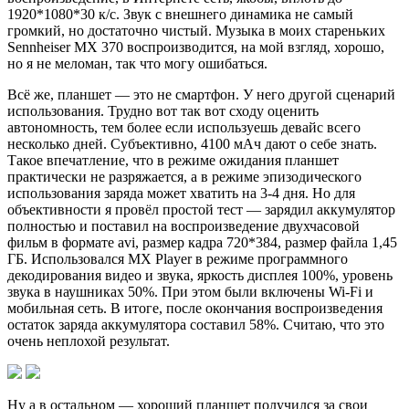
1920*1080*30 к/с. Звук с внешнего динамика не самый
громкий, но достаточно чистый. Музыка в моих стареньких
Sennheiser MX 370 воспроизводится, на мой взгляд, хорошо,
но я не меломан, так что могу ошибаться.
Всё же, планшет — это не смартфон. У него другой сценарий
использования. Трудно вот так вот сходу оценить
автономность, тем более если используешь девайс всего
несколько дней. Субъективно, 4100 мАч дают о себе знать.
Такое впечатление, что в режиме ожидания планшет
практически не разряжается, а в режиме эпизодического
использования заряда может хватить на 3-4 дня. Но для
объективности я провёл простой тест — зарядил аккумулятор
полностью и поставил на воспроизведение двухчасовой
фильм в формате avi, размер кадра 720*384, размер файла 1,45
ГБ. Использовался MX Player в режиме программного
декодирования видео и звука, яркость дисплея 100%, уровень
звука в наушниках 50%. При этом были включены Wi-Fi и
мобильная сеть. В итоге, после окончания воспроизведения
остаток заряда аккумулятора составил 58%. Считаю, что это
очень неплохой результат.
Ну а в остальном — хороший планшет получился за свои