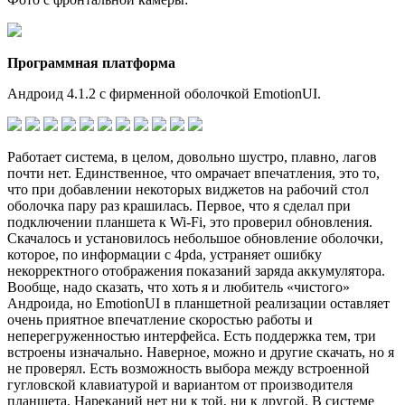
Программная платформа
Андроид 4.1.2 с фирменной оболочкой EmotionUI.
Работает система, в целом, довольно шустро, плавно, лагов
почти нет. Единственное, что омрачает впечатления, это то,
что при добавлении некоторых виджетов на рабочий стол
оболочка пару раз крашилась. Первое, что я сделал при
подключении планшета к Wi-Fi, это проверил обновления.
Скачалось и установилось небольшое обновление оболочки,
которое, по информации с 4pda, устраняет ошибку
некорректного отображения показаний заряда аккумулятора.
Вообще, надо сказать, что хоть я и любитель «чистого»
Андроида, но EmotionUI в планшетной реализации оставляет
очень приятное впечатление скоростью работы и
неперегруженностью интерфейса. Есть поддержка тем, три
встроены изначально. Наверное, можно и другие скачать, но я
не проверял. Есть возможность выбора между встроенной
гугловской клавиатурой и вариантом от производителя
планшета. Нареканий нет ни к той, ни к другой. В системе