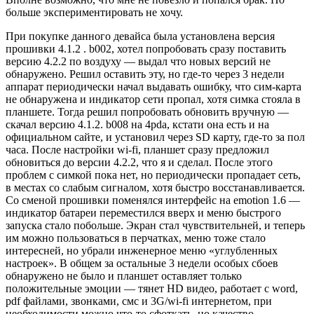
больше экспериментировать не хочу.
При покупке данного девайса была установлена версия
прошивки 4.1.2 . b002, хотел попробовать сразу поставить
версию 4.2.2 по воздуху — выдал что новых версий не
обнаружено. Решил оставить эту, но где-то через 3 недели
аппарат периодически начал выдавать ошибку, что сим-карта
не обнаружена и индикатор сети пропал, хотя симка стояла в
планшете. Тогда решил попробовать обновить вручную —
скачал версию 4.1.2. b008 на 4pda, кстати она есть и на
официальном сайте, и установил через SD карту, где-то за пол
часа. После настройки wi-fi, планшет сразу предложил
обновиться до версии 4.2.2, что я и сделал. После этого
проблем с симкой пока нет, но периодически пропадает сеть,
в местах со слабым сигналом, хотя быстро восстанавливается.
Со сменой прошивки поменялся интерфейс на emotion 1.6 —
индикатор батареи переместился вверх и меню быстрого
запуска стало побольше. Экран стал чувствительней, и теперь
им можно пользоваться в перчатках, меню тоже стало
интересней, но убрали инженерное меню «углубленных
настроек». В общем за остальные 3 недели особых сбоев
обнаружено не было и планшет оставляет только
положительные эмоции — тянет HD видео, работает с word,
pdf файлами, звонками, смс и 3G/wi-fi интернетом, при
необходимости можно что-то сфоткать, но качество