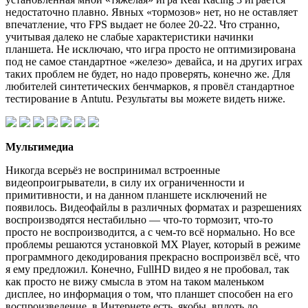
недостаточно плавно. Явных «тормозов» нет, но не оставляет
впечатление, что FPS выдает не более 20-22. Что странно,
учитывая далеко не слабые характеристики начинки
планшета. Не исключаю, что игра просто не оптимизирована
под не самое стандартное «железо» девайса, и на других играх
таких проблем не будет, но надо проверять, конечно же. Для
любителей синтетических бенчмарков, я провёл стандартное
тестирование в Antutu. Результаты вы можете видеть ниже.
Мультимедиа
Никогда всерьёз не воспринимал встроенные
видеопроигрыватели, в силу их ограниченности и
примитивности, и на данном планшете исключений не
появилось. Видеофайлы в различных форматах и разрешениях
воспроизводятся нестабильно — что-то тормозит, что-то
просто не воспроизводится, а с чем-то всё нормально. Но все
проблемы решаются установкой MX Player, который в режиме
программного декодирования прекрасно воспроизвёл всё, что
я ему предложил. Конечно, FullHD видео я не пробовал, так
как просто не вижу смысла в этом на таком маленьком
дисплее, но информация о том, что планшет способен на его
воспроизведение, в Интернете есть, якобы, вплоть до