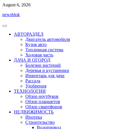
Перейти
August 6, 2026
к
newsblok
содержимому
АВТОРАЗДЕЛ
Двигатель автомобиля
Кузов авто
Топливная система
Ходовая часть
ДАЧА И ОГОРОД
Болезни растений
Деревья и кустарники
Инвентарь для дачи
Рассада
Удобрения
ТЕХНОЛОГИИ
Обзор ноутбуков
Обзор планшетов
Обзор смартфонов
НЕДВИЖИМОСТЬ
Ипотека
Строительство
Водопровод