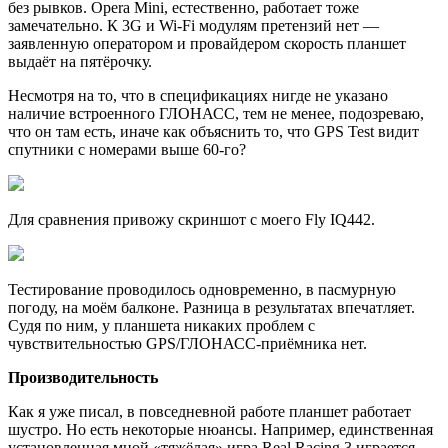
без рывков. Opera Mini, естественно, работает тоже
замечательно. К 3G и Wi-Fi модулям претензий нет —
заявленную оператором и провайдером скорость планшет
выдаёт на пятёрочку.
Несмотря на то, что в спецификациях нигде не указано
наличие встроенного ГЛОНАСС, тем не менее, подозреваю,
что он там есть, иначе как объяснить то, что GPS Test видит
спутники с номерами выше 60-го?
Для сравнения привожу скриншот с моего Fly IQ442.
Тестирование проводилось одновременно, в пасмурную
погоду, на моём балконе. Разница в результатах впечатляет.
Судя по ним, у планшета никаких проблем с
чувствительностью GPS/ГЛОНАСС-приёмника нет.
Производительность
Как я уже писал, в повседневной работе планшет работает
шустро. Но есть некоторые нюансы. Например, единственная
установленная мной «тяжёлая» игра Real Racing 3 играется