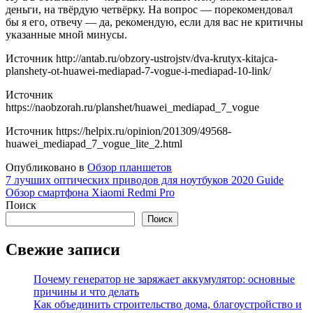
деньги, на твёрдую четвёрку. На вопрос — порекомендовал
бы я его, отвечу — да, рекомендую, если для вас не критичны
указанные мной минусы.
Источник
http://antab.ru/obzory-ustrojstv/dva-krutyx-kitajca-
planshety-ot-huawei-mediapad-7-vogue-i-mediapad-10-link/
Источник
https://naobzorah.ru/planshet/huawei_mediapad_7_vogue
Источник
https://helpix.ru/opinion/201309/49568-
huawei_mediapad_7_vogue_lite_2.html
Опубликовано в
Обзор планшетов
Навигация
7 лучших оптических приводов для ноутбуков 2020 Guide
Обзор смартфона Xiaomi Redmi Pro
по
Поиск
записям
Поиск
Свежие записи
Почему генератор не заряжает аккумулятор: основные
причины и что делать
Как объединить строительство дома, благоустройство и