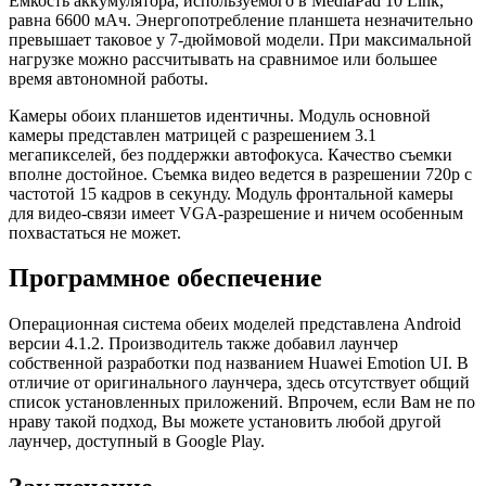
Емкость аккумулятора, используемого в MediaPad 10 Link,
равна 6600 мАч. Энергопотребление планшета незначительно
превышает таковое у 7-дюймовой модели. При максимальной
нагрузке можно рассчитывать на сравнимое или большее
время автономной работы.
Камеры обоих планшетов идентичны. Модуль основной
камеры представлен матрицей с разрешением 3.1
мегапикселей, без поддержки автофокуса. Качество съемки
вполне достойное. Съемка видео ведется в разрешении 720p с
частотой 15 кадров в секунду. Модуль фронтальной камеры
для видео-связи имеет VGA-разрешение и ничем особенным
похвастаться не может.
Программное обеспечение
Операционная система обеих моделей представлена Android
версии 4.1.2. Производитель также добавил лаунчер
собственной разработки под названием Huawei Emotion UI. В
отличие от оригинального лаунчера, здесь отсутствует общий
список установленных приложений. Впрочем, если Вам не по
нраву такой подход, Вы можете установить любой другой
лаунчер, доступный в Google Play.