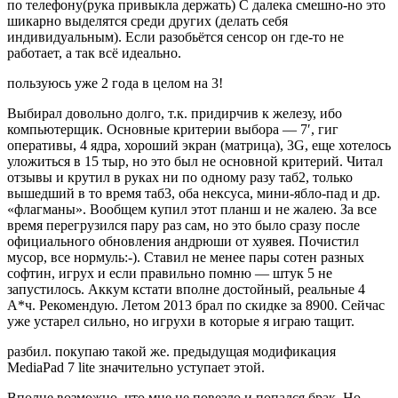
по телефону(рука привыкла держать) С далека смешно-но это
шикарно выделятся среди других (делать себя
индивидуальным). Если разобьётся сенсор он где-то не
работает, а так всё идеально.
пользуюсь уже 2 года в целом на 3!
Выбирал довольно долго, т.к. придирчив к железу, ибо
компьютерщик. Основные критерии выбора — 7′, гиг
оперативы, 4 ядра, хороший экран (матрица), 3G, еще хотелось
уложиться в 15 тыр, но это был не основной критерий. Читал
отзывы и крутил в руках ни по одному разу таб2, только
вышедший в то время таб3, оба нексуса, мини-ябло-пад и др.
«флагманы». Вообщем купил этот планш и не жалею. За все
время перегрузился пару раз сам, но это было сразу после
официального обновления андрюши от хуявея. Почистил
мусор, все нормуль:-). Ставил не менее пары сотен разных
софтин, игрух и если правильно помню — штук 5 не
запустилось. Аккум кстати вполне достойный, реальные 4
А*ч. Рекомендую. Летом 2013 брал по скидке за 8900. Сейчас
уже устарел сильно, но игрухи в которые я играю тащит.
разбил. покупаю такой же. предыдущая модификация
MediaPad 7 lite значительно уступает этой.
Вполне возможно, что мне не повезло и попался брак. Но