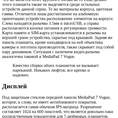
этого планшета также не выделяется среди остальных
устройств данной серии. Те же материалы корпуса, цветовая
гамма. Отличается лишь рассчитанное на альбомную
ориентацию устройства расположение элементов на корпусе.
Слева находятся разъемы 3.5мм и microUSB, а справа
располагаются кнопки питания и регулировки громкости.
Карта памяти и SIM-карта устанавливаются в разъемы на
верхней грани устройства, скрытые под крышкой. Задняя же
панель планшета, кроме находящихся на ней объектива
камеры и логотипа производителя, также скрывает под собой
пару динамиков. Ситуация с наличием видео-разъема
аналогична таковой в MediaPad 7 Vogue.
Качество сборки обоих планшетов не вызывает
нареканий. Никаких люфтов, все крепко и
надежно.
Дисплей
Под защитным стеклом передней панели MediaPad 7 Vogue,
которое, к слову, не имеет антибликового покрытия,
располагается самая обычная IPS-матрица. Разрешение
составляет 1024 на 600 пикселей, что является довольно-таки
посредственным показателем для 7-дюймовых планшетов.