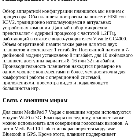
Обзор аппаратной конфигурации планшетов мы начнем с
процессора. Оба планшета построены на чипсете HiSilicon
K3V2, традиционно использующемся в актуальных
устройствах компании. Данный набор микросхем
представляет 4-ядерный процессор с частотой 1.2ГГц,
работающий в связке с видео-ускорителем Vivante GC4000.
Объем оперативной памяти также равен для этих двух
планшетов и составляет 1 гигабайт. Постоянной памяти в 7-
дюймовой модели установлено 8 гигабайт, для 10-дюймового
планшета доступны варианты 8, 16 или 32 гигабайта.
Производительность планшетов находится примерно на
одном уровне с конкурентами и более, чем достаточна для
комфортной работы с операционной системой,
приложениями, просмотра видео и подавляющего
большинства игр.
Связь с внешним миром
Для связи MediaPad 7 Vogue с внешним миром используются
модули Wi-Fi и 3G. Благодаря последнему, планшет также
можно использовать для совершения голосовых вызовов. А
вот в MediaPad 10 Link список расширяется модулями
Bluetooth и GPS. Кроме этого, планшет поддерживает