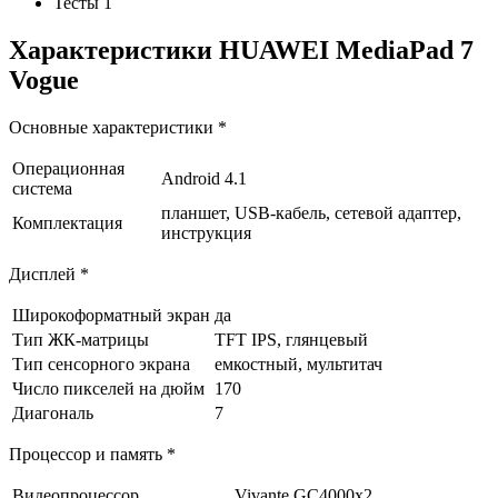
Тесты 1
Характеристики HUAWEI MediaPad 7
Vogue
Основные характеристики *
Операционная
Android 4.1
система
планшет, USB-кабель, сетевой адаптер,
Комплектация
инструкция
Дисплей *
Широкоформатный экран
да
Тип ЖК-матрицы
TFT IPS, глянцевый
Тип сенсорного экрана
емкостный, мультитач
Число пикселей на дюйм
170
Диагональ
7
Процессор и память *
Видеопроцессор
Vivante GC4000x2