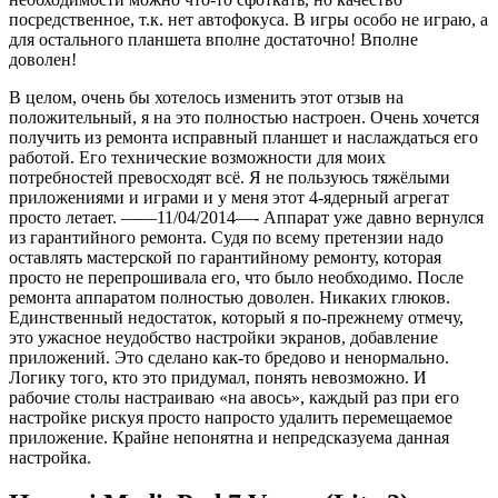
посредственное, т.к. нет автофокуса. В игры особо не играю, а
для остального планшета вполне достаточно! Вполне
доволен!
В целом, очень бы хотелось изменить этот отзыв на
положительный, я на это полностью настроен. Очень хочется
получить из ремонта исправный планшет и наслаждаться его
работой. Его технические возможности для моих
потребностей превосходят всё. Я не пользуюсь тяжёлыми
приложениями и играми и у меня этот 4-ядерный агрегат
просто летает. ——11/04/2014—- Аппарат уже давно вернулся
из гарантийного ремонта. Судя по всему претензии надо
оставлять мастерской по гарантийному ремонту, которая
просто не перепрошивала его, что было необходимо. После
ремонта аппаратом полностью доволен. Никаких глюков.
Единственный недостаток, который я по-прежнему отмечу,
это ужасное неудобство настройки экранов, добавление
приложений. Это сделано как-то бредово и ненормально.
Логику того, кто это придумал, понять невозможно. И
рабочие столы настраиваю «на авось», каждый раз при его
настройке рискуя просто напросто удалить перемещаемое
приложение. Крайне непонятна и непредсказуема данная
настройка.