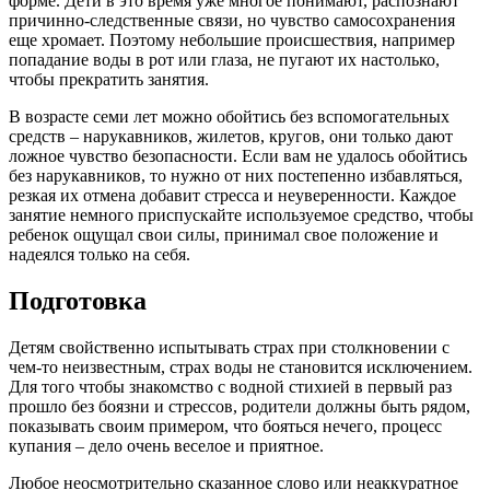
форме. Дети в это время уже многое понимают, распознают
причинно-следственные связи, но чувство самосохранения
еще хромает. Поэтому небольшие происшествия, например
попадание воды в рот или глаза, не пугают их настолько,
чтобы прекратить занятия.
В возрасте семи лет можно обойтись без вспомогательных
средств – нарукавников, жилетов, кругов, они только дают
ложное чувство безопасности. Если вам не удалось обойтись
без нарукавников, то нужно от них постепенно избавляться,
резкая их отмена добавит стресса и неуверенности. Каждое
занятие немного приспускайте используемое средство, чтобы
ребенок ощущал свои силы, принимал свое положение и
надеялся только на себя.
Подготовка
Детям свойственно испытывать страх при столкновении с
чем-то неизвестным, страх воды не становится исключением.
Для того чтобы знакомство с водной стихией в первый раз
прошло без боязни и стрессов, родители должны быть рядом,
показывать своим примером, что бояться нечего, процесс
купания – дело очень веселое и приятное.
Любое неосмотрительно сказанное слово или неаккуратное