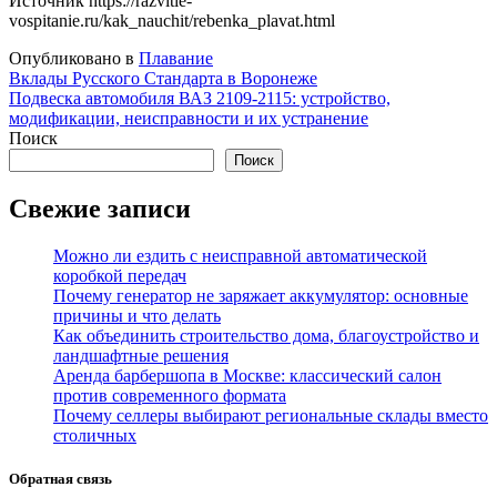
Источник
https://razvitie-
vospitanie.ru/kak_nauchit/rebenka_plavat.html
Опубликовано в
Плавание
Навигация
Вклады Русского Стандарта в Воронеже
Подвеска автомобиля ВАЗ 2109-2115: устройство,
по
модификации, неисправности и их устранение
записям
Поиск
Поиск
Свежие записи
Можно ли ездить с неисправной автоматической
коробкой передач
Почему генератор не заряжает аккумулятор: основные
причины и что делать
Как объединить строительство дома, благоустройство и
ландшафтные решения
Аренда барбершопа в Москве: классический салон
против современного формата
Почему селлеры выбирают региональные склады вместо
столичных
Обратная связь