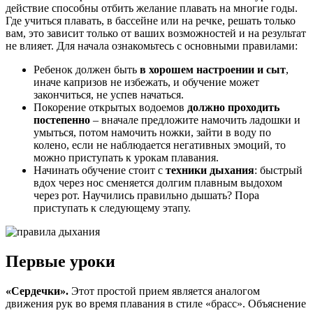
действие способны отбить желание плавать на многие годы.
Где учиться плавать, в бассейне или на речке, решать только
вам, это зависит только от ваших возможностей и на результат
не влияет. Для начала ознакомьтесь с основными правилами:
Ребенок должен быть
в хорошем настроении и сыт
,
иначе капризов не избежать, и обучение может
закончиться, не успев начаться.
Покорение открытых водоемов
должно проходить
постепенно
– вначале предложите намочить ладошки и
умыться, потом намочить ножки, зайти в воду по
колено, если не наблюдается негативных эмоций, то
можно приступать к урокам плавания.
Начинать обучение стоит с
техники дыхания
: быстрый
вдох через нос сменяется долгим плавным выдохом
через рот. Научились правильно дышать? Пора
приступать к следующему этапу.
Первые уроки
«Сердечки».
Этот простой прием является аналогом
движения рук во время плавания в стиле «брасс». Объяснение