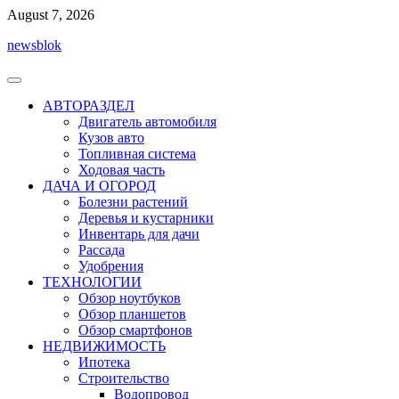
Перейти
August 7, 2026
к
newsblok
содержимому
АВТОРАЗДЕЛ
Двигатель автомобиля
Кузов авто
Топливная система
Ходовая часть
ДАЧА И ОГОРОД
Болезни растений
Деревья и кустарники
Инвентарь для дачи
Рассада
Удобрения
ТЕХНОЛОГИИ
Обзор ноутбуков
Обзор планшетов
Обзор смартфонов
НЕДВИЖИМОСТЬ
Ипотека
Строительство
Водопровод