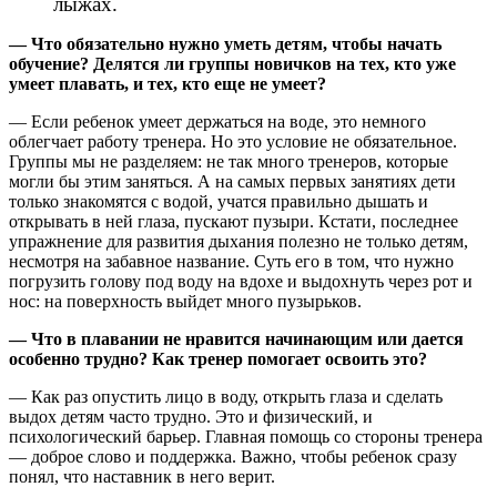
лыжах.
— Что обязательно нужно уметь детям, чтобы начать
обучение? Делятся ли группы новичков на тех, кто уже
умеет плавать, и тех, кто еще не умеет?
— Если ребенок умеет держаться на воде, это немного
облегчает работу тренера. Но это условие не обязательное.
Группы мы не разделяем: не так много тренеров, которые
могли бы этим заняться. А на самых первых занятиях дети
только знакомятся с водой, учатся правильно дышать и
открывать в ней глаза, пускают пузыри. Кстати, последнее
упражнение для развития дыхания полезно не только детям,
несмотря на забавное название. Суть его в том, что нужно
погрузить голову под воду на вдохе и выдохнуть через рот и
нос: на поверхность выйдет много пузырьков.
— Что в плавании не нравится начинающим или дается
особенно трудно? Как тренер помогает освоить это?
— Как раз опустить лицо в воду, открыть глаза и сделать
выдох детям часто трудно. Это и физический, и
психологический барьер. Главная помощь со стороны тренера
— доброе слово и поддержка. Важно, чтобы ребенок сразу
понял, что наставник в него верит.