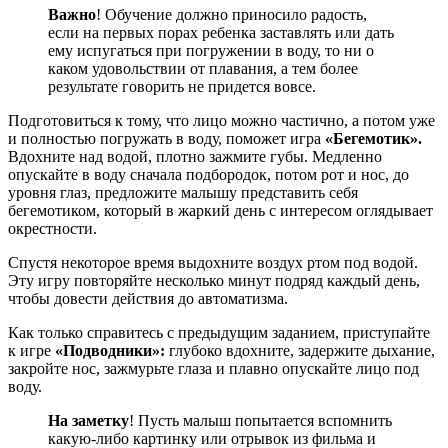
Важно
! Обучение должно приносило радость,
если на первых порах ребенка заставлять или дать
ему испугаться при погружении в воду, то ни о
каком удовольствии от плавания, а тем более
результате говорить не придется вовсе.
Подготовиться к тому, что лицо можно частично, а потом уже
и полностью погружать в воду, поможет игра
«Бегемотик».
Вдохните над водой, плотно зажмите губы. Медленно
опускайте в воду сначала подбородок, потом рот и нос, до
уровня глаз, предложите малышу представить себя
бегемотиком, который в жаркий день с интересом оглядывает
окрестности.
Спустя некоторое время выдохните воздух ртом под водой.
Эту игру повторяйте несколько минут подряд каждый день,
чтобы довести действия до автоматизма.
Как только справитесь с предыдущим заданием, приступайте
к игре
«Подводники»:
глубоко вдохните, задержите дыхание,
закройте нос, зажмурьте глаза и плавно опускайте лицо под
воду.
На заметку
! Пусть малыш попытается вспомнить
какую-либо картинку или отрывок из фильма и