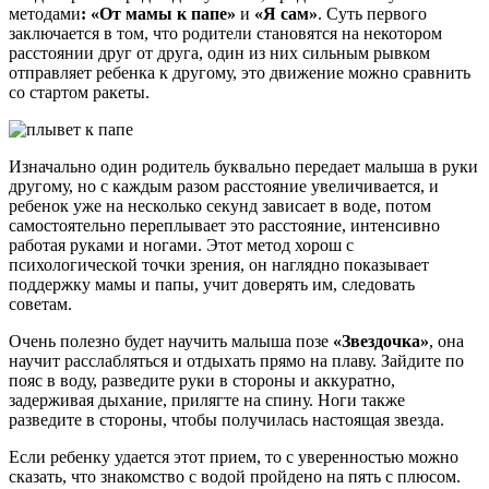
методами
: «От мамы к папе»
и
«Я сам»
. Суть первого
заключается в том, что родители становятся на некотором
расстоянии друг от друга, один из них сильным рывком
отправляет ребенка к другому, это движение можно сравнить
со стартом ракеты.
Изначально один родитель буквально передает малыша в руки
другому, но с каждым разом расстояние увеличивается, и
ребенок уже на несколько секунд зависает в воде, потом
самостоятельно переплывает это расстояние, интенсивно
работая руками и ногами. Этот метод хорош с
психологической точки зрения, он наглядно показывает
поддержку мамы и папы, учит доверять им, следовать
советам.
Очень полезно будет научить малыша позе
«Звездочка»
, она
научит расслабляться и отдыхать прямо на плаву. Зайдите по
пояс в воду, разведите руки в стороны и аккуратно,
задерживая дыхание, прилягте на спину. Ноги также
разведите в стороны, чтобы получилась настоящая звезда.
Если ребенку удается этот прием, то с уверенностью можно
сказать, что знакомство с водой пройдено на пять с плюсом.