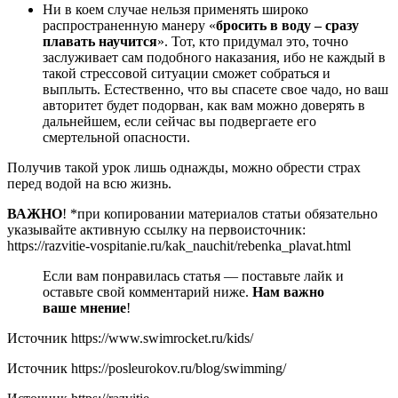
Ни в коем случае нельзя применять широко
распространенную манеру «
бросить в воду – сразу
плавать научится
». Тот, кто придумал это, точно
заслуживает сам подобного наказания, ибо не каждый в
такой стрессовой ситуации сможет собраться и
выплыть. Естественно, что вы спасете свое чадо, но ваш
авторитет будет подорван, как вам можно доверять в
дальнейшем, если сейчас вы подвергаете его
смертельной опасности.
Получив такой урок лишь однажды, можно обрести страх
перед водой на всю жизнь.
ВАЖНО
! *при копировании материалов статьи обязательно
указывайте активную ссылку на первоисточник:
https://razvitie-vospitanie.ru/kak_nauchit/rebenka_plavat.html
Если вам понравилась статья — поставьте лайк и
оставьте свой комментарий ниже.
Нам важно
ваше мнение
!
Источник
https://www.swimrocket.ru/kids/
Источник
https://posleurokov.ru/blog/swimming/