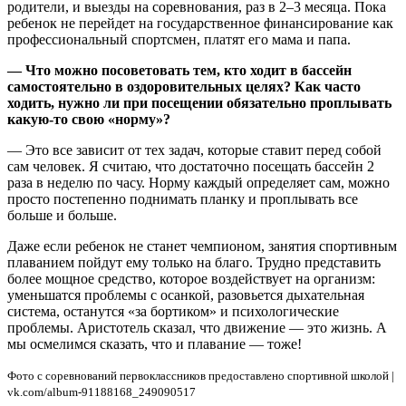
родители, и выезды на соревнования, раз в 2–3 месяца. Пока
ребенок не перейдет на государственное финансирование как
профессиональный спортсмен, платят его мама и папа.
— Что можно посоветовать тем, кто ходит в бассейн
самостоятельно в оздоровительных целях? Как часто
ходить, нужно ли при посещении обязательно проплывать
какую-то свою «норму»?
— Это все зависит от тех задач, которые ставит перед собой
сам человек. Я считаю, что достаточно посещать бассейн 2
раза в неделю по часу. Норму каждый определяет сам, можно
просто постепенно поднимать планку и проплывать все
больше и больше.
Даже если ребенок не станет чемпионом, занятия спортивным
плаванием пойдут ему только на благо. Трудно представить
более мощное средство, которое воздействует на организм:
уменьшатся проблемы с осанкой, разовьется дыхательная
система, останутся «за бортиком» и психологические
проблемы. Аристотель сказал, что движение — это жизнь. А
мы осмелимся сказать, что и плавание — тоже!
Фото с соревнований первоклассников предоставлено спортивной школой |
vk.com/album-91188168_249090517