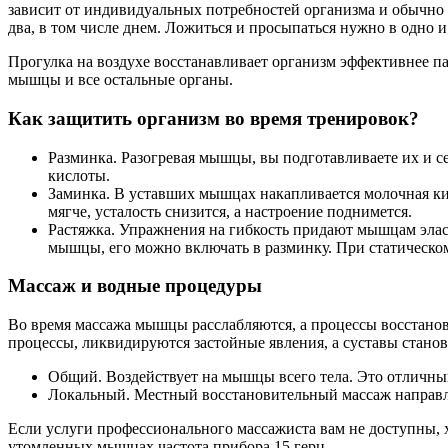
зависит от индивидуальных потребностей организма и обычно с
два, в том числе днем. Ложиться и просыпаться нужно в одно и
Прогулка на воздухе восстанавливает организм эффективнее п
мышцы и все остальные органы.
Как защитить организм во время тренировок?
Разминка. Разогревая мышцы, вы подготавливаете их и с
кислоты.
Заминка. В уставших мышцах накапливается молочная ки
мягче, усталость снизится, а настроение поднимется.
Растяжка. Упражнения на гибкость придают мышцам эласт
мышцы, его можно включать в разминку. При статическом 
Массаж и водные процедуры
Во время массажа мышцы расслабляются, а процессы восстано
процессы, ликвидируются застойные явления, а суставы стан
Общий. Воздействует на мышцы всего тела. Это отличны
Локальный. Местный восстановительный массаж направлен
Если услуги профессионального массажиста вам не доступны, 
утомленных мышцах частота прибора 15 герц.