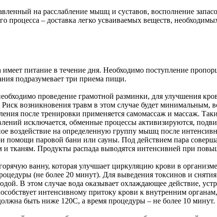
авленный на расслабление мышц и суставов, восполнение запасо
ого процесса – доставка легко усваиваемых веществ, необходим
а имеет питание в течение дня. Необходимо поступление пропор
ания подразумевает три приема пищи.
необходимо проведение грамотной разминки, для улучшения кро
 Риск возникновения травм в этом случае будет минимальным, в
ления после тренировки применяется самомассаж и массаж. Так
влений исключается, обменные процессы активизируются, подви
тное воздействие на определенную группу мышц после интенсивн
при помощи паровой бани или сауны. Под действием пара соверш
ам и тканям. Продукты распада выводятся интенсивней при по
горячую ванну, которая улучшает циркуляцию крови в организме
 процедуры (не более 20 минут). Для выведения токсинов и снят
дой. В этом случае вода оказывает охлаждающее действие, устр
пособствует интенсивному притоку крови к внутренним органам
 должна быть ниже 120С, а время процедуры – не более 10 минут