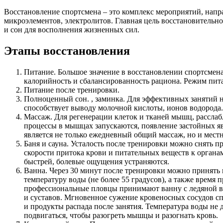
Восстановление спортсмена – это комплекс мероприятий, напр
микроэлементов, электролитов. Главная цель восстановительн
и сон для восполнения жизненных сил.
Этапы восстановления
Питание. Большое значение в восстановлении спортсмен
калорийность и сбалансированность рациона. Режим пит
Питание после тренировки.
Полноценный сон. , заминка. Для эффективных занятий 
способствует выводу молочной кислоты, ионов водорода.
Массаж. Для регенерации клеток и тканей мышц, расслаб
процессы в мышцах запускаются, появление застойных я
является не только ежедневный общий массаж, но и мес
Баня и сауна. Усталость после тренировки можно снять 
скорости притока крови и питательных веществ к орган
быстрей, болевые ощущения устраняются.
Ванна. Через 30 минут после тренировки можно принять 
температуру воды (не более 55 градусов), а также время
профессиональные пловцы принимают ванну с ледяной во
и суставов. Мгновенное сужение кровеносных сосудов с
и продукты распада после занятия. Температура воды не
подвигаться, чтобы разогреть мышцы и разогнать кровь.