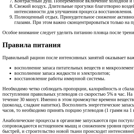
Контрастный душ. Попеременное включение холодной и г
Свежий воздух. Длительные прогулки благотворно воздей
интенсивности для улучшения процесса восстановления.
Полноценный отдых. Принудительное снижение активност
глазами. При этом важно сконцентрироваться только на 
Особое внимание следует уделить питанию пловца после трени
Правила питания
Правильный рацион после интенсивных занятий оказывает важ
восполнение запаса питательных веществ и микроэлемен
восполнение запаса жидкости и электролитов;
восстановление работы иммунной системы.
Необходимо четко соблюдать пропорции, калорийность и сбала
поступлении правильных углеводов со скоростью 5% в час. На 1
течение 30 минут. Именно в этом промежутке времени веществ
(шоколад, сладкие напитки). Восполнить энергетические запас
часов, то необходимо принять порцию углеводов (1 грамм на 1 к
Анаболические процессы в организме запускаются при поступ
сопровождаются истощением мышц и снижением уровня протеина
быстрей, и строительство новой ткани происходит интенсивней