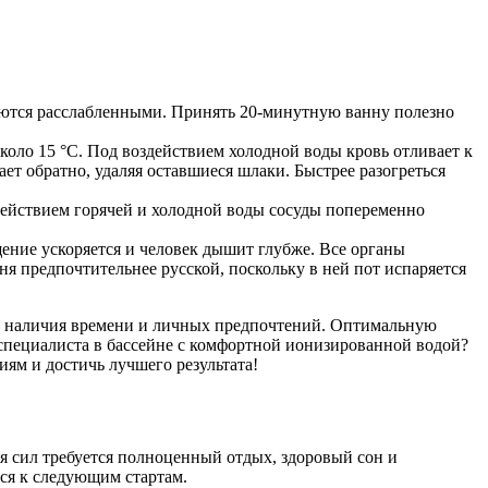
таются расслабленными. Принять 20-минутную ванну полезно
оло 15 °С. Под воздействием холодной воды кровь отливает к
ет обратно, удаляя оставшиеся шлаки. Быстрее разогреться
здействием горячей и холодной воды сосуды попеременно
ение ускоряется и человек дышит глубже. Все органы
я предпочтительнее русской, поскольку в ней пот испаряется
й, наличия времени и личных предпочтений. Оптимальную
специалиста в бассейне с комфортной ионизированной водой?
ям и достичь лучшего результата!
я сил требуется полноценный отдых, здоровый сон и
ся к следующим стартам.