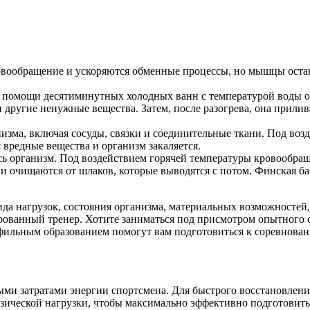
 кровообращение и ускоряются обменные процессы, но мышцы ос
 помощи десятиминутных холодных ванн с температурой воды ок
ругие ненужные вещества. Затем, после разогрева, она прилива
низма, включая сосуды, связки и соединительные ткани. Под во
 вредные вещества и организм закаляется.
сь организм. Под воздействием горячей температуры кровообращ
 очищаются от шлаков, которые выводятся с потом. Финская бан
ида нагрузок, состояния организма, материальных возможносте
ованный тренер. Хотите заниматься под присмотром опытного 
ильным образованием помогут вам подготовиться к соревновани
ми затратами энергии спортсмена. Для быстрого восстановлени
зической нагрузки, чтобы максимально эффективно подготовить