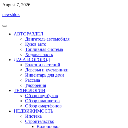
Перейти
August 7, 2026
к
newsblok
содержимому
АВТОРАЗДЕЛ
Двигатель автомобиля
Кузов авто
Топливная система
Ходовая часть
ДАЧА И ОГОРОД
Болезни растений
Деревья и кустарники
Инвентарь для дачи
Рассада
Удобрения
ТЕХНОЛОГИИ
Обзор ноутбуков
Обзор планшетов
Обзор смартфонов
НЕДВИЖИМОСТЬ
Ипотека
Строительство
Водопровод