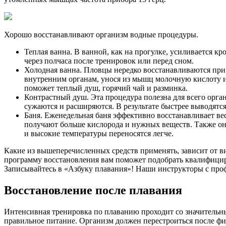
Хорошо восстанавливают организм водные процедуры.
Теплая ванна. В ванной, как на прогулке, усиливается
через полчаса после тренировок или перед сном.
Холодная ванна. Пловцы нередко восстанавливаются при
внутренним органам, унося из мышц молочную кислоту и д
поможет теплый душ, горячий чай и разминка.
Контрастный душ. Эта процедура полезна для всего орга
сужаются и расширяются. В результате быстрее выводятся
Баня. Еженедельная баня эффективно восстанавливает ве
получают больше кислорода и нужных веществ. Также они
и высокие температуры переносятся легче.
Какие из вышеперечисленных средств применять, зависит от в
программу восстановления вам поможет подобрать квалифицир
Записывайтесь в «Азбуку плавания»! Наши инструкторы с проф
Восстановление после плавания
Интенсивная тренировка по плаванию проходит со значительны
правильное питание. Организм должен перестроиться после фи