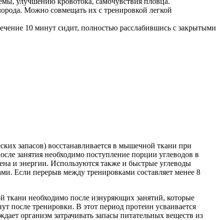
емы, улучшению кровотока, самочувствия пловца.
лорода. Можно совмещать их с тренировкой легкой
ечение 10 минут сидит, полностью расслабившись с закрытыми
ских запасов) восстанавливается в мышечной ткани при
 после занятия необходимо поступление порции углеводов в
ена и энергии. Используются также и быстрые углеводы
ами. Если перерыв между тренировками составляет менее 8
й ткани необходимо после изнуряющих занятий, которые
ут после тренировки. В этот период протеин усваивается
ждает организм затрачивать запасы питательных веществ из