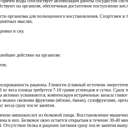
орячей воды способствует активизации работы сосудистой сист
ствуют на организм, обеспечивая достаточное поступление кис
и организма для полноценного восстановления. Спортсмен в т
приятных мыслях.
ровки и сну.
нейшее действие на организм:
тов;
нсированность рациона. Гликоген (главный источник энергетиче
 кг веса пловца требуется 7-10 грамм углеводов в сутки. Сразу
а активно усваиваются, компенсируя истраченные запасы гликог
ы можно свежими фруктами (яблоко, банан), сухофруктами, орех
г веса) сразу после занятия.
лении аминокислот из белковой пищи. Восстановление мышечно
 в них. Белковое окно остается открытым в течение 30-40 мин
. Отсутствие белка в рационе питания сразу после занятия выну