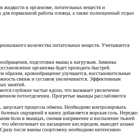
в жидкости в организме, питательных веществ и
ых для нормальной работы пловца, а также полноценный отдых
ционального количества питательных веществ. Учитывается
вообращения, подготовки мышц к нагрузкам. Заминка
осстановление организма будет проходить быстрей.
им образом, кровообращение улучшается, восстановительные
жность связок и суставов увеличивается. Эффективным
ых занятий.
аются глубокие частые вдохи, что вызывает увеличение
вышенном потоотделении. Прогретые мышцы расслабляются
, запускает процессы обмена. Необходимо контролировать
ия болевых ощущений в ванну добавляется морская соль. Нередко
аняя боли в мышцах, снимая напряжение и воспаление тканей
, что обеспечивает их насыщение кислородом, выводит шлаки
. Сразу после ванны спортсмену необходимо интенсивно