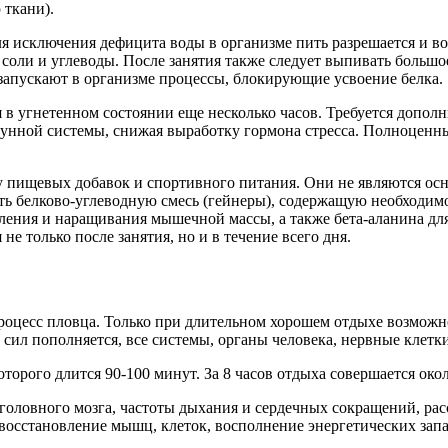
 ткани).
я исключения дефицита воды в организме пить разрешается и во
соли и углеводы. После занятия также следует выпивать большо
запускают в организме процессы, блокирующие усвоение белка.
в угнетенном состоянии еще несколько часов. Требуется дополн
унной системы, снижая выработку гормона стресса. Полноценный
 пищевых добавок и спортивного питания. Они не являются осн
ть белково-углеводную смесь (гейнеры), содержащую необходимо
вления и наращивания мышечной массы, а также бета-аланина д
 только после занятия, но и в течение всего дня.
роцесс пловца. Только при длительном хорошем отдыхе возможн
 сил пополняется, все системы, органы человека, нервные клетк
торого длится 90-100 минут. За 8 часов отдыха совершается окол
 головного мозга, частоты дыхания и сердечных сокращений, ра
 восстановление мышц, клеток, восполнение энергетических запа