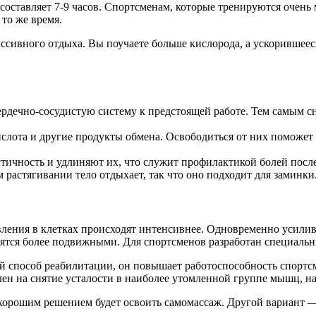
оставляет 7-9 часов. Спортсменам, которые тренируются очень 
 то же время.
ассивного отдыха. Вы поучаете больше кислорода, а ускоривше
ердечно-сосудистую систему к предстоящей работе. Тем самым 
слота и другие продукты обмена. Освободиться от них поможет
ичность и удлиняют их, что служит профилактикой болей после
растягивании тело отдыхает, так что оно подходит для заминки
вления в клетках происходят интенсивнее. Одновременно усили
овятся более подвижными. Для спортсменов разработан специаль
й способ реабилитации, он повышает работоспособность спортс
 на снятие усталости в наиболее утомленной группе мышц, нап
хорошим решением будет освоить самомассаж. Другой вариант —