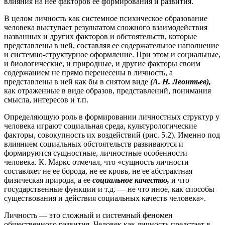
влияния на нее факторов ее формирования и развития.
В целом личность как системное психическое образование
человека выступает результатом сложного взаимодействия
названных и других факторов и обстоятельств, которые
представлены в ней, составляя ее содержательное наполнение
и системно-структурное оформление. При этом и социальные,
и биологические, и природные, и другие факторы своим
содержанием не прямо перенесены в личность, а
представлены в ней как бы в снятом виде
(А. Н. Леонтьев),
как отраженные в виде образов, представлений, понимания
смысла, интересов и т.п.
Определяющую роль в формировании личностных структур у
человека играют социальная среда, культурологические
факторы, совокупность их воздействий (рис. 5.2). Именно под
влиянием социальных обстоятельств развиваются и
формируются сущностные, личностные особенности
человека. К. Маркс отмечал, что «сущность личности
составляет не ее борода, не ее кровь, не ее абстрактная
физическая природа, а ее
социальное качество,
и что
государственные функции и т.д. — не что иное, как способы
существования и действия социальных качеств человека».
Личность — это сложный и системный феномен
общественного развития. Человек как личность предстает в