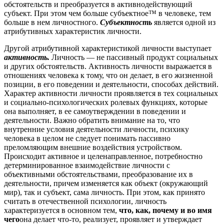
обстоятельств и преобразуется в активнодействующий
субъект. При этом чем больше субъектное™ в человеке, тем
больше в нем личностного.
Субъектность
является одной из
атрибутивных характеристик личности.
Другой атрибутивной характеристикой личности выступает
активность.
Личность — не пассивный продукт социальных
и других обстоятельств. Активность личности выражается в
отношениях человека к тому, что он делает, в его жизненной
позиции, в его поведении и деятельности, способах действий.
Характер активности личности проявляется в тех социальных
и социально-психологических ролевых функциях, которые
она выполняет, в ее самоутверждении в поведении и
деятельности. Важно обратить внимание на то, что
внутренние условия деятельности личности, психику
человека в целом не следует понимать пассивно
преломляющим внешние воздействия устройством.
Происходит активное и целенаправленное, потребностно
детерминированное взаимодействие личности с
объективными обстоятельствами, преобразование их в
деятельности, причем изменяется как объект (окружающий
мир), так и субъект, сама личность. При этом, как принято
считать в отечественной психологии, личность
характеризуется в основном тем,
что, как, почему и во имя
чего
она делает что-то, реализует, проявляет и утверждает