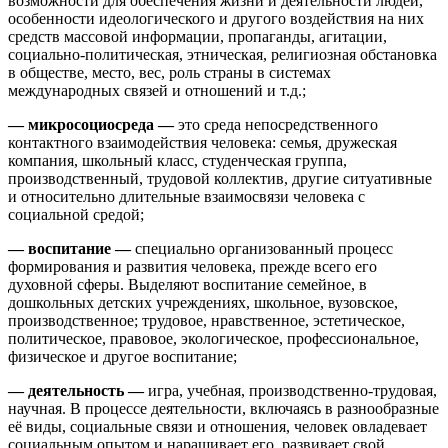
возможности для обеспечения жизни и деятельности людей,
особенности идеологического и другого воздействия на них
средств массовой информации, пропаганды, агитации,
социально-политическая, этническая, религиозная обстановка
в обществе, место, вес, роль страны в системах
международных связей и отношений и т.д.;
— микросоциосреда —
это среда непосредственного
контактного взаимодействия человека: семья, дружеская
компания, школьный класс, студенческая группа,
производственный, трудовой коллектив, другие ситуативные
и относительно длительные взаимосвязи человека с
социальной средой;
— воспитание —
специально организованный процесс
формирования и развития человека, прежде всего его
духовной сферы. Выделяют воспитание семейное, в
дошкольных детских учреждениях, школьное, вузовское,
производственное; трудовое, нравственное, эстетическое,
политическое, правовое, экологическое, профессиональное,
физическое и другое воспитание;
— деятельность —
игра, учебная, производственно-трудовая,
научная. В процессе деятельности, включаясь в разнообразные
её виды, социальные связи и отношения, человек овладевает
социальным опытом и наращивает его, развивает свой