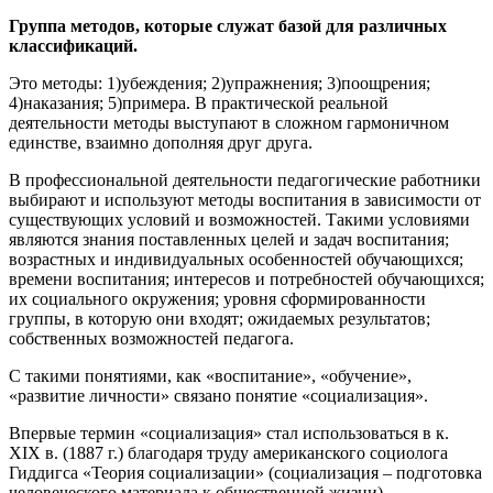
Группа методов, которые служат базой для различных
классификаций.
Это методы: 1)убеждения; 2)упражнения; 3)поощрения;
4)наказания; 5)примера. В практической реальной
деятельности методы выступают в сложном гармоничном
единстве, взаимно дополняя друг друга.
В профессиональной деятельности педагогические работники
выбирают и используют методы воспитания в зависимости от
существующих условий и возможностей. Такими условиями
являются знания поставленных целей и задач воспитания;
возрастных и индивидуальных особенностей обучающихся;
времени воспитания; интересов и потребностей обучающихся;
их социального окружения; уровня сформированности
группы, в которую они входят; ожидаемых результатов;
собственных возможностей педагога.
С такими понятиями, как «воспитание», «обучение»,
«развитие личности» связано понятие «социализация».
Впервые термин «социализация» стал использоваться в к.
XIX в. (1887 г.) благодаря труду американского социолога
Гиддигса «Теория социализации» (социализация – подготовка
человеческого материала к общественной жизни).