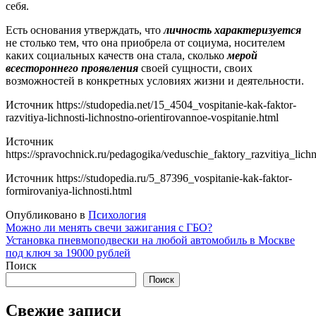
себя.
Есть основания утверждать, что
личность характеризуется
не столько тем, что она приобрела от социума, носителем
каких социальных качеств она стала, сколько
мерой
всестороннего проявления
своей сущности, своих
возможностей в конкретных условиях жизни и деятельности.
Источник
https://studopedia.net/15_4504_vospitanie-kak-faktor-
razvitiya-lichnosti-lichnostno-orientirovannoe-vospitanie.html
Источник
https://spravochnick.ru/pedagogika/veduschie_faktory_razvitiya_lich
Источник
https://studopedia.ru/5_87396_vospitanie-kak-faktor-
formirovaniya-lichnosti.html
Опубликовано в
Психология
Навигация
Можно ли менять свечи зажигания с ГБО?
Установка пневмоподвески на любой автомобиль в Москве
по
под ключ за 19000 рублей
записям
Поиск
Поиск
Свежие записи