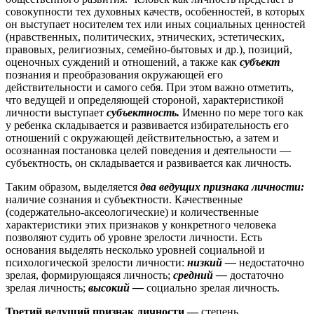
совокупности тех духовных качеств, особенностей, в которых
он выступает носителем тех или иных социальных ценностей
(нравственных, политических, этнических, эстетических,
правовых, религиозных, семейно-бытовых и др.), позиций,
оценочных суждений и отношений, а также как
субъект
познания и преобразования окружающей его
действительности и самого себя. При этом важно отметить,
что ведущей и определяющей стороной, характеристикой
личности выступает
субъектность.
Именно по мере того как
у ребенка складывается и развивается избирательность его
отношений с окружающей действительностью, а затем и
осознанная постановка целей поведения и деятельности —
субъектность, он складывается и развивается как личность.
Таким образом, выделяется
два ведущих признака личности:
наличие сознания и субъектности. Качественные
(содержательно-аксеологические) и количественные
характеристики этих признаков у конкретного человека
позволяют судить об уровне зрелости личности. Есть
основания выделять несколько уровней социальной и
психологической зрелости личности:
низкий —
недостаточно
зрелая, формирующаяся личность;
средний —
достаточно
зрелая личность;
высокий —
социально зрелая личность.
Третий ведущий признак личности —
степень