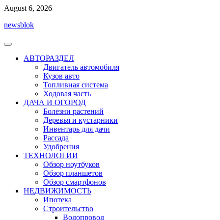
Перейти
August 6, 2026
к
newsblok
содержимому
АВТОРАЗДЕЛ
Двигатель автомобиля
Кузов авто
Топливная система
Ходовая часть
ДАЧА И ОГОРОД
Болезни растений
Деревья и кустарники
Инвентарь для дачи
Рассада
Удобрения
ТЕХНОЛОГИИ
Обзор ноутбуков
Обзор планшетов
Обзор смартфонов
НЕДВИЖИМОСТЬ
Ипотека
Строительство
Водопровод