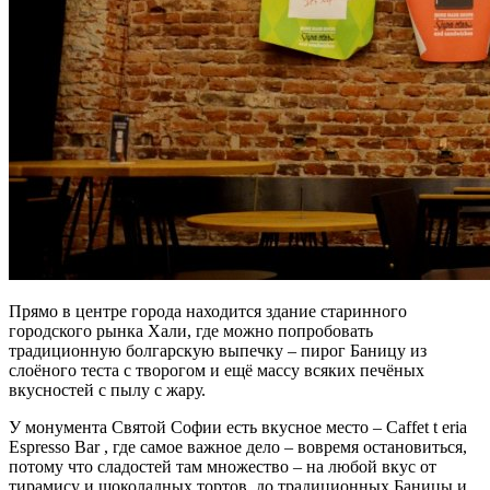
Прямо в центре города находится здание старинного
городского рынка Хали, где можно попробовать
традиционную болгарскую выпечку – пирог Баницу из
слоёного теста с творогом и ещё массу всяких печёных
вкусностей с пылу с жару.
У монумента Святой Софии есть вкусное место – Caffet t eria
Espresso Bar , где самое важное дело – вовремя остановиться,
потому что сладостей там множество – на любой вкус от
тирамису и шоколадных тортов, до традиционных Баницы и