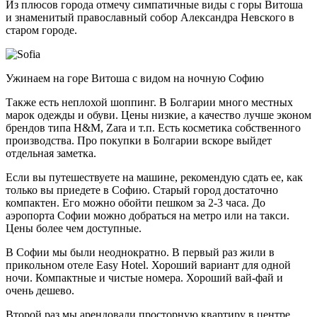
Из плюсов города отмечу симпатичные виды с горы Витоша
и знаменитый православный собор Александра Невского в
старом городе.
Ужинаем на горе Витоша с видом на ночную Софию
Также есть неплохой шоппинг. В Болгарии много местных
марок одежды и обуви. Цены низкие, а качество лучше эконом
брендов типа H&M, Zara и т.п. Есть косметика собственного
производства. Про покупки в Болгарии вскоре выйдет
отдельная заметка.
Если вы путешествуете на машине, рекомендую сдать ее, как
только вы приедете в Софию. Старый город достаточно
компактен. Его можно обойти пешком за 2-3 часа. До
аэропорта Софии можно добраться на метро или на такси.
Цены более чем доступные.
В Софии мы были неоднократно. В первый раз жили в
прикольном отеле Easy Hotel. Хороший вариант для одной
ночи. Компактные и чистые номера. Хороший вай-фай и
очень дешево.
Второй раз мы арендовали просторную квартиру в центре