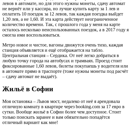
левов в автомате, но для этого нужны монеты, сдачу автомат
не вернёт или у кассира, но лучше купить карту за 1 лев и
оплатить 10 поездок за 12 левов, так каждая поездка выйдет
1,20 лев, а не 1,60. И эта карта действует неограниченное
количество времени. Так, с прошлого года у меня на карте
осталось несколько неиспользованных поездок, а в 2017 году я
смогла ими воспользоваться.
Метро новое и чистое, вагоны движутся очень тихо, каждая
станция объявляется и ещё отображается на табло.
Центральная станция – Сердика. От неё легко добраться в
любую точку города на автобусах и трамваях. Проезд стоит
фиксированные 1,60 левов, билеты покупаешь у водителя или
в автомате прямо в траспорте (тоже нужны монеты под расчёт
– сдачу автомат не выдаёт).
Жильё в Софии
Моя остановка – Львов мост, недалеко от неё я арендовала
отличную комнату в квартире через booking.com за 17 евро в
сутки. Вообще жильё в Софии более чем доступное. Стоит
только поискать заранее и вам обязательно попадётся
отличный вариант как мне!