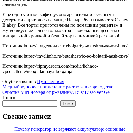
Завиванцев.
Ещё одно уютное кафе с умопомрачительно вкусными
десертами спряталось на улице Искыр, 36 –называется C akey
B akey. Все торты приготовлены по домашним рецептам и
жутко вкусные – чего только стоят шоколадные десерты с
миндальной крошкой и белый торт с начинкой рафаэлло!
Источник
https://turagentovnet.ru/bolgariya-marshrut-na-mashine/
Источник
https://travelimho.ru/puteshestvie-po-bolgarii-nash-opyt/
Источник
https://tripmydream.com/media/lichnoe-
vpechatlenie/neogudannaya-bolgarija
Опубликовано в
Путешествия
Навигация
Медный купорос: применение раствора в садоводстве
Очистка VIN номера от ржавчины. Rust Dissolver Gel
по
Поиск
записям
Поиск
Свежие записи
Почему генератор не заряжает аккумулятор: основные