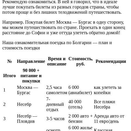
Рекомендую ознакомиться. В ней я говорил, что в идеале
лучше покупать билеты из разных городов страны, чтобы
потом проще и без лишних телодвижений путешествовать.
Например. Покупая билет Москва — Бургас в одну сторону,
мы можем путешествовать по стране. Проехать в один конец
расстояние до Софии и уже оттуда улететь обратно домой!
Наша ознакомительная поездка по Болгарии — план и
стоимость поездки
Время и
Стоимость,
№
Направление
Рекомендации
описание
руб.
90 000 +
Итого
питание и
покупки
Москва —
2,5 часа
6 000
как улететь за
1
Бургас
самолетом
(авиабилет)
копейки
7-
40 000
Все пляжи
2
Несебр
дневный
(отель)
Несебра
отдых
Несебр —
2 000 авто +
Аренда авто от
3
3-5 часов
Пловдив
бензин
11 евро/день
6 000 жилье
осмотр
Классная