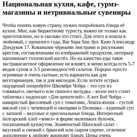
Национальная кухня, кафе, гурмэ-
магазины и нетривиальные сувениры
Чтобы понять новую страну, нужно попробовать блюда её
кухни. Мне, как бюджетному туристу, важно не только как
приготовлено, но и сколько это стоит. Для этого я пошла в
любимый, с прошлого года, Bar Supa Star, бул. Княз Александр
Дондуков 17. Коваными чёрными люстрами и рисунками
крестов, составленными из изображений продуктов, интерьер
напоминает готический костёл. Но на качество еды такое
экстравагантное оформление не влияет, в меню всегда есть 5-7
видов супов и 3-5 разновидностей салатов. Порции просто
огромные и очень сытные, есть варианты как для
вегетарианцев, так и для мясоедов. Если хотите острых
ощущений попробуйте Шкембре Чобра – это суп из
говяжьего, овечьего или свиного желудка – возле него стоит
табличка с надписью «Для ценителей». А вот Боб Чобра –
наваристый фасолевый суп с томатами, Лешта-яхния – густой
мясной суп с чечевицей и овощами и Пилешка – куриный суп
с лапшой – вкусные и оригинальные блюда. Интересный
болгарский хлеб «земел» в форме маленьких булочек,
посыпанный кунжутом. Знаменитый Шопский салат –
вкусный и свежий с брынзой или сыром сирене, отличное
дополнение к любому жирному блюду. Цены очень