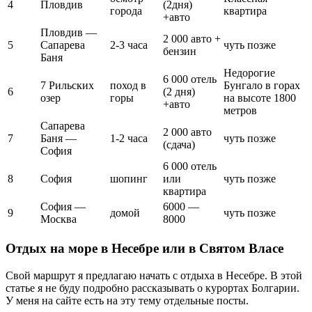
4
Пловдив
(2дня)
города
квартира
+авто
Пловдив —
2 000 авто +
5
Сапарева
2-3 часа
чуть позже
бензин
Баня
Недорогие
6 000 отель
7 Рильских
поход в
Бунгало в горах
6
(2 дня)
озер
горы
на высоте 1800
+авто
метров
Сапарева
2 000 авто
7
Баня —
1-2 часа
чуть позже
(сдача)
София
6 000 отель
8
София
шопинг
или
чуть позже
квартира
София —
6000 —
9
домой
чуть позже
Москва
8000
Отдых на море в Несебре или в Святом Власе
Свой маршрут я предлагаю начать с отдыха в Несебре. В этой
статье я не буду подробно рассказывать о курортах Болгарии.
У меня на сайте есть на эту тему отдельные посты.