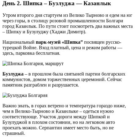
День 2. Шипка – Бузлуджа — Казанлык
Утром второго дня стартуем из Велико Тырново и едем на юг
через горы, в столицу розовой промышленности Болгари
город Казанлык. По пути стоит посмотреть два важных места
– Шипку и Бузулуджу (Хаджи Димитр).
Национальный
парк-музей «Шипка”
посвящен русско-
турецкой Войне. Вход платный, цена и режим работы —
здесь, парковка бесплатная.
Бузлуджа
– в прошлом была святыней партии болгарских
коммунистов, домом торжественных церемоний. Сейчас
памятник разграблен и разрушается.
Важно знать, в горах ветрено и температура гораздо ниже,
чем в Велико-Тырново и Казанлыке – одеться нужно
соответствующе. Участок дороги между Шипкой и
Бузулуджой в плохом состоянии, но на легковом авто
проехать можно. Серпантин имеет место быть, но не
страшный.