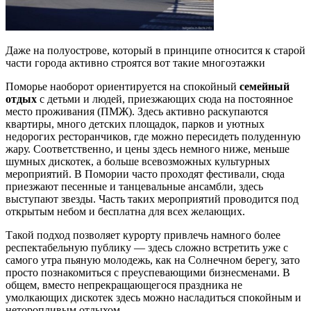
Даже на полуострове, который в принципе относится к старой
части города активно строятся вот такие многоэтажки
Поморье наоборот ориентируется на спокойный
семейный
отдых
с детьми и людей, приезжающих сюда на постоянное
место проживания (ПМЖ). Здесь активно раскупаются
квартиры, много детских площадок, парков и уютных
недорогих ресторанчиков, где можно пересидеть полуденную
жару. Соответственно, и цены здесь немного ниже, меньше
шумных дискотек, а больше всевозможных культурных
мероприятий. В Помории часто проходят фестивали, сюда
приезжают песенные и танцевальные ансамбли, здесь
выступают звезды. Часть таких мероприятий проводится под
открытым небом и бесплатна для всех желающих.
Такой подход позволяет курорту привлечь намного более
респектабельную публику — здесь сложно встретить уже с
самого утра пьяную молодежь, как на Солнечном берегу, зато
просто познакомиться с преуспевающими бизнесменами. В
общем, вместо непрекращающегося праздника не
умолкающих дискотек здесь можно насладиться спокойным и
неторопливым отдыхом.