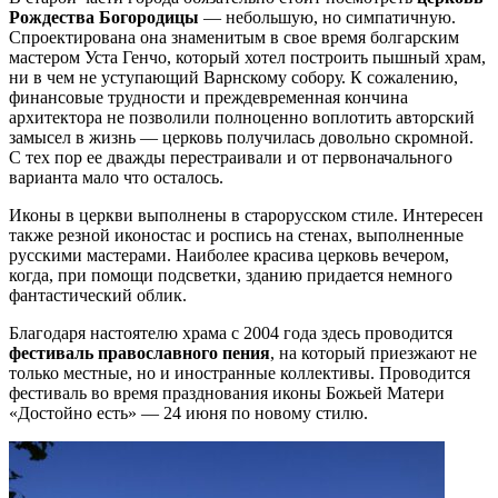
Рождества Богородицы
— небольшую, но симпатичную.
Спроектирована она знаменитым в свое время болгарским
мастером Уста Генчо, который хотел построить пышный храм,
ни в чем не уступающий Варнскому собору. К сожалению,
финансовые трудности и преждевременная кончина
архитектора не позволили полноценно воплотить авторский
замысел в жизнь — церковь получилась довольно скромной.
С тех пор ее дважды перестраивали и от первоначального
варианта мало что осталось.
Иконы в церкви выполнены в старорусском стиле. Интересен
также резной иконостас и роспись на стенах, выполненные
русскими мастерами. Наиболее красива церковь вечером,
когда, при помощи подсветки, зданию придается немного
фантастический облик.
Благодаря настоятелю храма с 2004 года здесь проводится
фестиваль православного пения
, на который приезжают не
только местные, но и иностранные коллективы. Проводится
фестиваль во время празднования иконы Божьей Матери
«Достойно есть» — 24 июня по новому стилю.