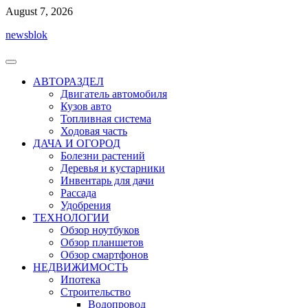
Перейти
August 7, 2026
к
newsblok
содержимому
АВТОРАЗДЕЛ
Двигатель автомобиля
Кузов авто
Топливная система
Ходовая часть
ДАЧА И ОГОРОД
Болезни растений
Деревья и кустарники
Инвентарь для дачи
Рассада
Удобрения
ТЕХНОЛОГИИ
Обзор ноутбуков
Обзор планшетов
Обзор смартфонов
НЕДВИЖИМОСТЬ
Ипотека
Строительство
Водопровод