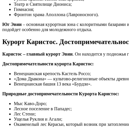
Театр и Святилище Диониса;
Гимнасия;
Фронтон храма Аполлона (Лавроносного).
Юг Эвии
– основная курортная зона с колоритными базарами
подойдет особенно для молодежного отдыха.
Курорт Каристос. Достопримечательнос
Каристос – главный курорт Эвии
. Он находится у подножья 
Достопримечательности курорта Каристос:
Венецианская крепость Кастель Россо;
«Дома Дракона» — культово-религиозные объекты древно
Венецианская башня 13 века «Бурдзи».
Природные достопримечательности Курорта Каристос:
Мыс Каво-Доро;
Лесное поселение в Пападес;
Лес Стени;
Ущелья Руклия и Агали;
Окаменелый лес Керасьи, который возник при затоплении