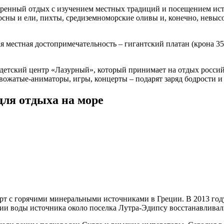
еренный отдых с изучением местных традиций и посещением ист
осны и ели, пихты, средиземноморские оливы и, конечно, невыс
 местная достопримечательность – гигантский платан (крона 35 
етский центр «Лазурный», который принимает на отдых российск
 вожатые-аниматоры, игры, концерты – подарят заряд бодрости и
для отдыха на море
т с горячими минеральными источниками в Греции. В 2013 го
и воды источника около поселка Лутра-Эдипсу восстанавливали 