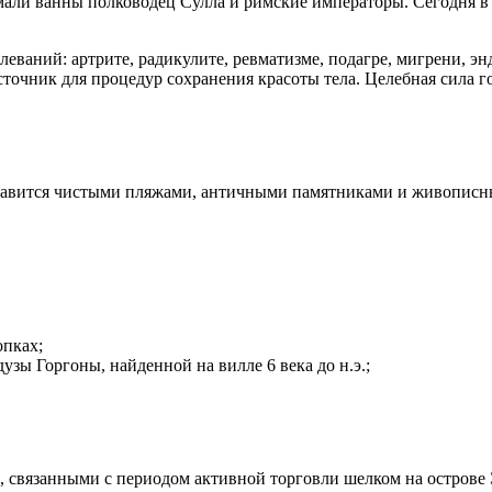
ли ванны полководец Сулла и римские императоры. Сегодня в р
еваний: артрите, радикулите, ревматизме, подагре, мигрени, 
точник для процедур сохранения красоты тела. Целебная сила г
славится чистыми пляжами, античными памятниками и живописн
опках;
зы Горгоны, найденной на вилле 6 века до н.э.;
 связанными с периодом активной торговли шелком на острове 