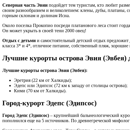
Северная часть Эвии
подойдет тем туристам, кто любит разм
своим разнообразием и великолепием: клены, дубы, платаны, с
горным склонам и долинам Исиа.
Около поселка Прокопио посреди платанового леса стоит гордая
Он может укрыть в своей тени 2000 овец!
Отдых с детьми
и самостоятельный детский отдых предложит д
класса 3* и 4*, отличное питание, собственный пляж, хорошие
Лучшие курорты острова Эвия (Эвбея) 
Лучшие курорты острова Эвия (Эвбея):
Эретрия (22 км от Халкиды);
Эдепс или Эдипсос (72 км к западу от столицы острова);
Кими (70 км от Халкиды).
Город-курорт Эдепс (Эдипсос)
Город Эдепс (Эдипсос)
– крупнейший бальнеологический курор
пополнился еще на 5 источников. По древнегреческой мифологи