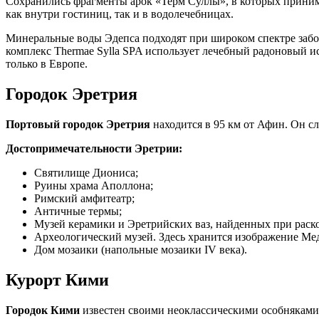
Сохранились фрагменты арок «Терм Суллы», в которых принима
как внутри гостиниц, так и в водолечебницах.
Минеральные воды Эдепса подходят при широком спектре забол
комплекс Thermae Sylla SPA использует лечебный радоновый ис
только в Европе.
Городок Эретрия
Портовый городок Эретрия
находится в 95 км от Афин. Он 
Достопримечательности Эретрии:
Святилище Диониса;
Руины храма Аполлона;
Римский амфитеатр;
Античные термы;
Музей керамики и Эретрийских ваз, найденных при раск
Археологический музей. Здесь хранится изображение Меду
Дом мозаики (напольные мозаики IV века).
Курорт Кими
Городок Кими
известен своими неоклассическими особняками,