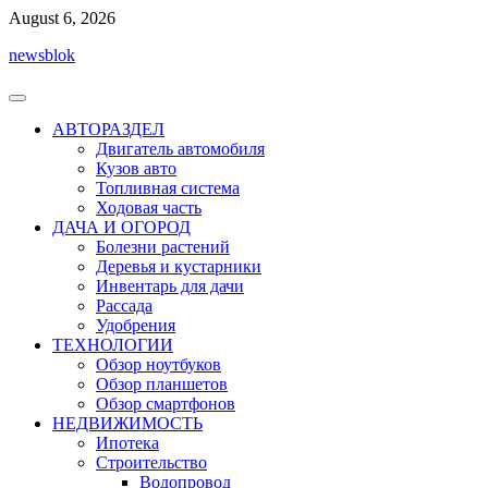
Перейти
August 6, 2026
к
newsblok
содержимому
АВТОРАЗДЕЛ
Двигатель автомобиля
Кузов авто
Топливная система
Ходовая часть
ДАЧА И ОГОРОД
Болезни растений
Деревья и кустарники
Инвентарь для дачи
Рассада
Удобрения
ТЕХНОЛОГИИ
Обзор ноутбуков
Обзор планшетов
Обзор смартфонов
НЕДВИЖИМОСТЬ
Ипотека
Строительство
Водопровод