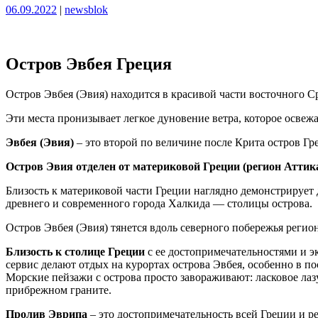
Опубликовано
Опубликовано
06.09.2022
|
newsblok
Остров Эвбея Греция
Остров Эвбея (Эвия) находится в красивой части восточного 
Эти места пронизывает легкое дуновение ветра, которое освежа
Эвбея (Эвия)
– это второй по величине после Крита остров Гре
Остров Эвия отделен от материковой Греции (регион Аттик
Близость к материковой части Греции наглядно демонстрирует
древнего и современного города Халкида — столицы острова.
Остров Эвбея (Эвия) тянется вдоль северного побережья регио
Близость к столице Греции
с ее достопримечательностями и эк
сервис делают отдых на курортах острова Эвбея, особенно в п
Морские пейзажи с острова просто завораживают: ласковое лаз
прибрежном граните.
Пролив Эврипа
– это достопримечательность всей Греции и ре