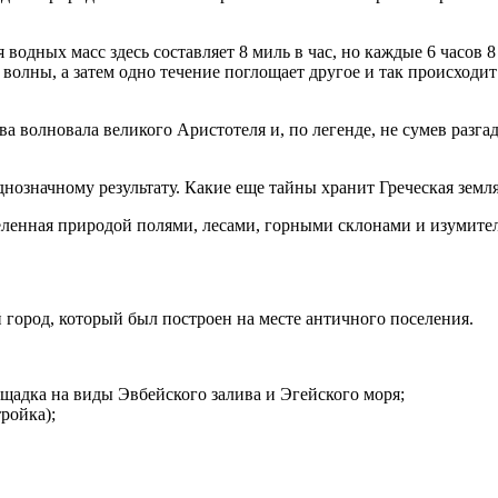
водных масс здесь составляет 8 миль в час, но каждые 6 часов 
е» волны, а затем одно течение поглощает другое и так происходи
а волновала великого Аристотеля и, по легенде, не сумев разга
нозначному результату. Какие еще тайны хранит Греческая земл
еленная природой полями, лесами, горными склонами и изумит
 город, который был построен на месте античного поселения.
ощадка на виды Эвбейского залива и Эгейского моря;
ройка);