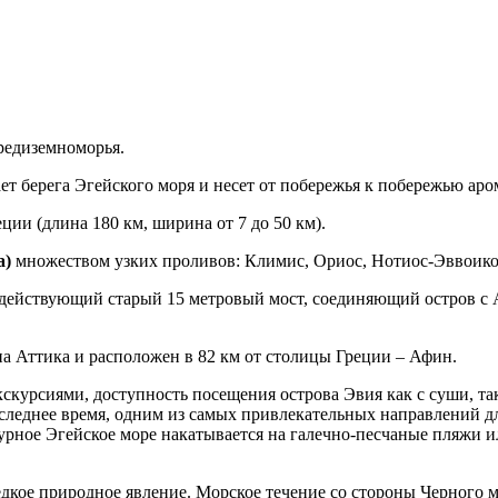
Средиземноморья.
ет берега Эгейского моря и несет от побережья к побережью аро
ции (длина 180 км, ширина от 7 до 50 км).
а)
множеством узких проливов: Климис, Ориос, Нотиос-Эввоико
 действующий старый 15 метровый мост, соединяющий остров с 
на Аттика и расположен в 82 км от столицы Греции – Афин.
скурсиями, доступность посещения острова Эвия как с суши, так
оследнее время, одним из самых привлекательных направлений д
урное Эгейское море накатывается на галечно-песчаные пляжи ил
дкое природное явление. Морское течение со стороны Черного мо