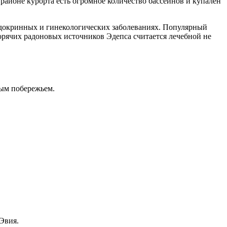
айоне курорта есть огромное количество бассейнов и купален
эндокринных и гинекологических заболеваниях. Популярный
орячих радоновых источников Эдепса считается лечебной не
ым побережьем.
Эвия.