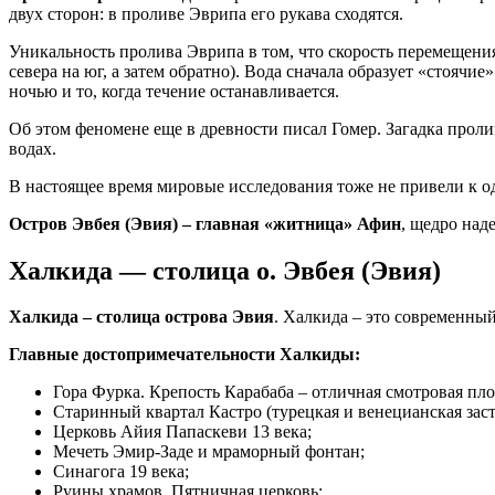
двух сторон: в проливе Эврипа его рукава сходятся.
Уникальность пролива Эврипа в том, что скорость перемещения 
севера на юг, а затем обратно). Вода сначала образует «стоячи
ночью и то, когда течение останавливается.
Об этом феномене еще в древности писал Гомер. Загадка пролив
водах.
В настоящее время мировые исследования тоже не привели к од
Остров Эвбея (Эвия) – главная «житница» Афин
, щедро над
Халкида — столица о. Эвбея (Эвия)
Халкида – столица острова Эвия
. Халкида – это современный
Главные достопримечательности Халкиды:
Гора Фурка. Крепость Карабаба – отличная смотровая пл
Старинный квартал Кастро (турецкая и венецианская заст
Церковь Айия Папаскеви 13 века;
Мечеть Эмир-Заде и мраморный фонтан;
Синагога 19 века;
Руины храмов. Пятничная церковь;