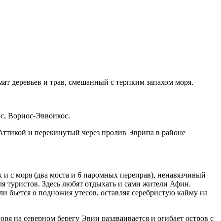
мат деревьев и трав, смешанный с терпким запахом моря.
с, Вориос-Эввоикос.
Аттикой и перекинутый через пролив Эврипа в районе
 и с моря (два моста и 6 паромных переправ), ненавязчивый
ля туристов. Здесь любят отдыхать и сами жители Афин.
и бьется о подножия утесов, оставляя серебристую кайму на
ря на северном берегу Эвии раздваивается и огибает остров с