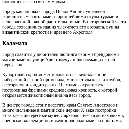
поклониться его святым мощам.
Городская площадь города Псила Алония украшена
живописным фонтанами, стариннейшими скульптурами и
великолепной южной растительностью. В исторической части
города сохранились здания тысячелетнего возраста, руины
византийской крепости и древнего Акрополя.
Каламата
Город славится у любителей шопинга своими брендовыми
магазинами на улице Аристоменус и близлежащих к ней
переулках.
Курортный город может похвастаться великолепной
набережной с зоной променада, множеством кафе и клубов,
ресторанов и кондитерских. На холме сохранилась
построенная франками средневековая крепость, с которой
открывается живописный вид на весь город.
В центре города стоит посетить храм Святых Апостолов и
многочисленные византийские церкви X века постройки.
Есть здесь интересные музеи с археологическими находками,
военными коллекциями и железнодорожными экспонатами.