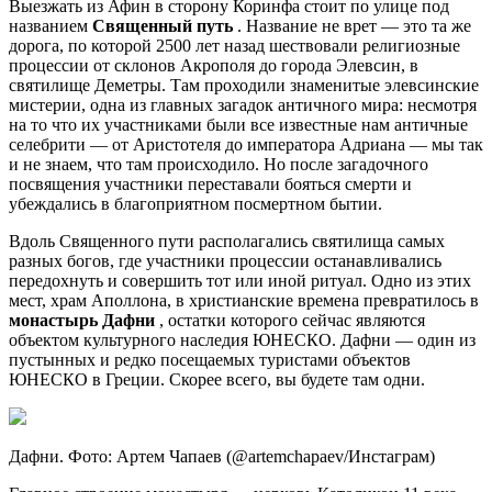
Выезжать из Афин в сторону Коринфа стоит по улице под
названием
Священный путь
. Название не врет — это та же
дорога, по которой 2500 лет назад шествовали религиозные
процессии от склонов Акрополя до города Элевсин, в
святилище Деметры. Там проходили знаменитые элевсинские
мистерии, одна из главных загадок античного мира: несмотря
на то что их участниками были все известные нам античные
селебрити — от Аристотеля до императора Адриана — мы так
и не знаем, что там происходило. Но после загадочного
посвящения участники переставали бояться смерти и
убеждались в благоприятном посмертном бытии.
Вдоль Священного пути располагались святилища самых
разных богов, где участники процессии останавливались
передохнуть и совершить тот или иной ритуал. Одно из этих
мест, храм Аполлона, в христианские времена превратилось в
монастырь Дафни
, остатки которого сейчас являются
объектом культурного наследия ЮНЕСКО. Дафни — один из
пустынных и редко посещаемых туристами объектов
ЮНЕСКО в Греции. Скорее всего, вы будете там одни.
Дафни. Фото: Артем Чапаев (@artemchapaev/Инстаграм)