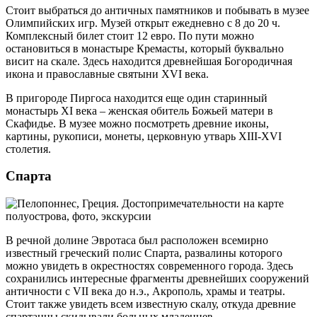
Стоит выбраться до античных памятников и побывать в музее
Олимпийских игр. Музей открыт ежедневно с 8 до 20 ч.
Комплексный билет стоит 12 евро. По пути можно
остановиться в монастыре Кремасты, который буквально
висит на скале. Здесь находится древнейшая Богородичная
икона и православные святыни XVI века.
В пригороде Пиргоса находится еще один старинный
монастырь XI века – женская обитель Божьей матери в
Скафидье. В музее можно посмотреть древние иконы,
картины, рукописи, монеты, церковную утварь XIII-XVI
столетия.
Спарта
В речной долине Эвротаса был расположен всемирно
известный греческий полис Спарта, развалины которого
можно увидеть в окрестностях современного города. Здесь
сохранились интересные фрагменты древнейших сооружений
античности с VII века до н.э., Акрополь, храмы и театры.
Стоит также увидеть всем известную скалу, откуда древние
спартанцы скидывали больных младенцев.