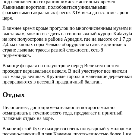
под великолепно сохранившимися с античных времен
Львиными воротами, полюбоваться уникальными
фрагментами сакральных фресок XIV века до н.э. в мегароне
царя.
В зимнее время кроме прогулок по многочисленным музеям и
выставкам, можно съездить на горнолыжный курорт Kalavryta
на юге полуострова в районе Аркадия, где на высоте от 1,7 до
2,4 км склонах горы Челмос оборудованы самые длинные в
стране лыжные трассы разной сложности, есть 8
подъемников.
В конце февраля на полуострове перед Великим постом
проходит карнавальная неделя. В ней участвуют все жители
«от мала до велика». Крупные города и маленькие деревеньки
превращаются в веселый праздничный балаган.
Отдых
Пелопоннес, достопримечательности которого можно
осматривать в течение всего года, предлагает и приятный
пляжный отдых на море.
В коринфской бухте находится очень популярный у молодежи
песчано-галечный пляж Каламиа, протяженностью более 1 км.