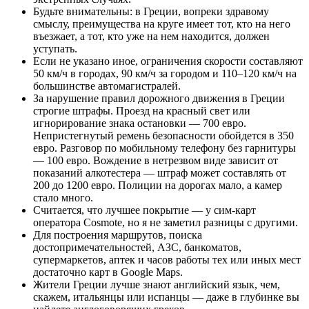
Будьте внимательны: в Греции, вопреки здравому
смыслу, преимущества на круге имеет тот, кто на него
въезжает, а тот, кто уже на нем находится, должен
уступать.
Если не указано иное, ограничения скорости составляют
50 км/ч в городах, 90 км/ч за городом и 110–120 км/ч на
большинстве автомагистралей.
За нарушение правил дорожного движения в Греции
строгие штрафы. Проезд на красный свет или
игнорирование знака остановки — 700 евро.
Непристегнутый ремень безопасности обойдется в 350
евро. Разговор по мобильному телефону без гарнитуры
— 100 евро. Вождение в нетрезвом виде зависит от
показаний алкотестера — штраф может составлять от
200 до 1200 евро. Полиции на дорогах мало, а камер
стало много.
Считается, что лучшее покрытие — у сим-карт
оператора Cosmote, но я не заметил разницы с другими.
Для построения маршрутов, поиска
достопримечательностей, АЗС, банкоматов,
супермаркетов, аптек и часов работы тех или иных мест
достаточно карт в Google Maps.
Жители Греции лучше знают английский язык, чем,
скажем, итальянцы или испанцы — даже в глубинке вы