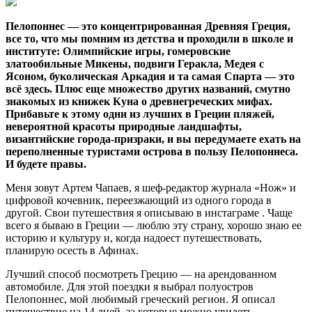
Пелопоннес — это концентрированная Древняя Греция,
все то, что мы помним из детства и проходили в школе и
институте: Олимпийские игры, гомеровские
златообильные Микены, подвиги Геракла, Медея с
Ясоном, буколическая Аркадия и та самая Спарта — это
всё здесь. Плюс еще множество других названий, смутно
знакомых из книжек Куна о древнегреческих мифах.
Прибавьте к этому одни из лучших в Греции пляжей,
невероятной красоты природные ландшафты,
византийские города-призраки, и вы передумаете ехать на
переполненные туристами острова в пользу Пелопоннеса.
И будете правы.
Меня зовут Артем Чапаев, я шеф-редактор журнала «Нож» и
цифровой кочевник, переезжающий из одного города в
другой. Свои путешествия я описываю в инстаграме . Чаще
всего я бываю в Греции — люблю эту страну, хорошо знаю ее
историю и культуру и, когда надоест путешествовать,
планирую осесть в Афинах.
Лучший способ посмотреть Грецию — на арендованном
автомобиле. Для этой поездки я выбрал полуостров
Пелопоннес, мой любимый греческий регион. Я описал
путешествие на 14 дней, за которые можно увидеть