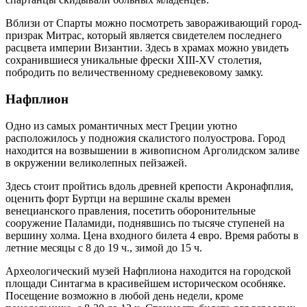
Вблизи от Спарты можно посмотреть завораживающий город-
призрак Митрас, который является свидетелем последнего
расцвета империи Византии. Здесь в храмах можно увидеть
сохранившиеся уникальные фрески XIII-XV столетия,
побродить по величественному средневековому замку.
Нафплион
Одно из самых романтичных мест Греции уютно
расположилось у подножия скалистого полуострова. Город
находится на возвышении в живописном Арголидском заливе
в окружении великолепных пейзажей.
Здесь стоит пройтись вдоль древней крепости Акронафплия,
оценить форт Буртци на вершине скалы времен
венецианского правления, посетить оборонительные
сооружение Паламиди, поднявшись по тысяче ступеней на
вершину холма. Цена входного билета 4 евро. Время работы в
летние месяцы с 8 до 19 ч., зимой до 15 ч.
Археологический музей Нафплиона находится на городской
площади Синтагма в красивейшем историческом особняке.
Посещение возможно в любой день недели, кроме