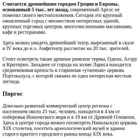
Считается древнейшим городом Греции и Европы,
основанный 5 тыс. лет назад,
современный Аргос не
поменял своего местоположения. Сегодня это крупный
оживленный город с множеством интересных зданий,
крупных торговых центров, многочисленными магазинами,
кафе и ресторанами.
Здесь можно увидеть древнейший театр, вырезанный в скале
в IV века до н.э. Амфитеатр рассчитан на 20 тыс. зрителей.
Стоит осмотреть также древние римские термы, Одеон, Агору
и Критирио. Западнее от города на холме Лариса находится
средневековая крепость и старинная «утаенная» церковь
Портокалуса, с которой связана не одна интересная местная
легенда.
Пиргос
Довольно развитый коммерческий центр региона с
населением около 25 тыс. человек, находится в 4 км от
побережья Ионического моря и в 19 км от Древней Олимпии.
Здесь в центре города можно посмотреть Никольскую церковь
XIX столетия, посетить археологический музей в здании
старого крытого городского рынка конца XIX века.