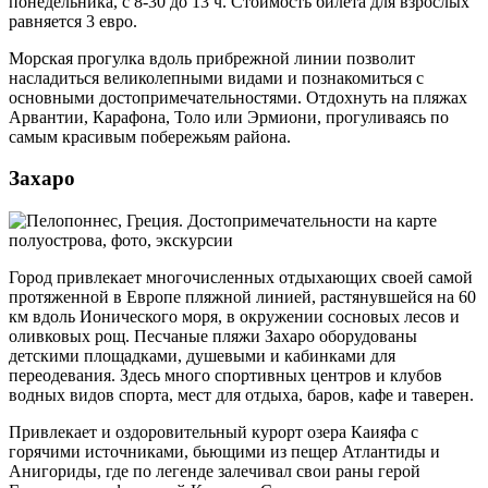
понедельника, с 8-30 до 13 ч. Стоимость билета для взрослых
равняется 3 евро.
Морская прогулка вдоль прибрежной линии позволит
насладиться великолепными видами и познакомиться с
основными достопримечательностями. Отдохнуть на пляжах
Арвантии, Карафона, Толо или Эрмиони, прогуливаясь по
самым красивым побережьям района.
Захаро
Город привлекает многочисленных отдыхающих своей самой
протяженной в Европе пляжной линией, растянувшейся на 60
км вдоль Ионического моря, в окружении сосновых лесов и
оливковых рощ. Песчаные пляжи Захаро оборудованы
детскими площадками, душевыми и кабинками для
переодевания. Здесь много спортивных центров и клубов
водных видов спорта, мест для отдыха, баров, кафе и таверен.
Привлекает и оздоровительный курорт озера Каияфа с
горячими источниками, бьющими из пещер Атлантиды и
Анигориды, где по легенде залечивал свои раны герой