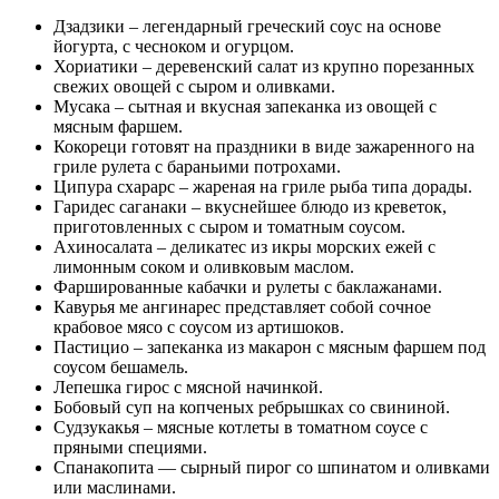
Дзадзики – легендарный греческий соус на основе
йогурта, с чесноком и огурцом.
Хориатики – деревенский салат из крупно порезанных
свежих овощей с сыром и оливками.
Мусака – сытная и вкусная запеканка из овощей с
мясным фаршем.
Кокореци готовят на праздники в виде зажаренного на
гриле рулета с бараньими потрохами.
Ципура схарарс – жареная на гриле рыба типа дорады.
Гаридес саганаки – вкуснейшее блюдо из креветок,
приготовленных с сыром и томатным соусом.
Ахиносалата – деликатес из икры морских ежей с
лимонным соком и оливковым маслом.
Фаршированные кабачки и рулеты с баклажанами.
Кавурья ме ангинарес представляет собой сочное
крабовое мясо с соусом из артишоков.
Пастицио – запеканка из макарон с мясным фаршем под
соусом бешамель.
Лепешка гирос с мясной начинкой.
Бобовый суп на копченых ребрышках со свининой.
Судзукакья – мясные котлеты в томатном соусе с
пряными специями.
Спанакопита — сырный пирог со шпинатом и оливками
или маслинами.