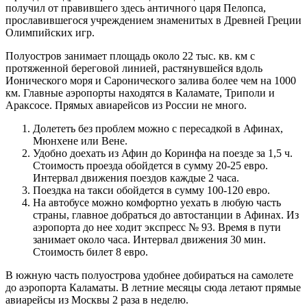
получил от правившего здесь античного царя Пелопса,
прославившегося учреждением знаменитых в Древней Греции
Олимпийских игр.
Полуостров занимает площадь около 22 тыс. кв. км с
протяженной береговой линией, растянувшейся вдоль
Ионического моря и Саронического залива более чем на 1000
км. Главные аэропорты находятся в Каламате, Триполи и
Араксосе. Прямых авиарейсов из России не много.
Долететь без проблем можно с пересадкой в Афинах,
Мюнхене или Вене.
Удобно доехать из Афин до Коринфа на поезде за 1,5 ч.
Стоимость проезда обойдется в сумму 20-25 евро.
Интервал движения поездов каждые 2 часа.
Поездка на такси обойдется в сумму 100-120 евро.
На автобусе можно комфортно уехать в любую часть
страны, главное добраться до автостанции в Афинах. Из
аэропорта до нее ходит экспресс № 93. Время в пути
занимает около часа. Интервал движения 30 мин.
Стоимость билет 8 евро.
В южную часть полуострова удобнее добираться на самолете
до аэропорта Каламаты. В летние месяцы сюда летают прямые
авиарейсы из Москвы 2 раза в неделю.