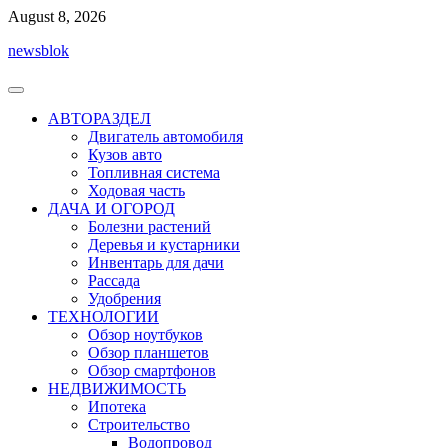
Перейти
August 8, 2026
к
newsblok
содержимому
АВТОРАЗДЕЛ
Двигатель автомобиля
Кузов авто
Топливная система
Ходовая часть
ДАЧА И ОГОРОД
Болезни растений
Деревья и кустарники
Инвентарь для дачи
Рассада
Удобрения
ТЕХНОЛОГИИ
Обзор ноутбуков
Обзор планшетов
Обзор смартфонов
НЕДВИЖИМОСТЬ
Ипотека
Строительство
Водопровод