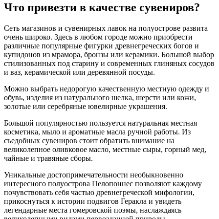
Что привезти в качестве сувениров?
Сеть магазинов и сувенирных лавок на полуострове развита
очень широко. Здесь в любом городе можно приобрести
различные популярные фигурки древнегреческих богов и
купидонов из мрамора, бронзы или керамики. Большой выбор
стилизованных под старину и современных глиняных сосудов
и ваз, керамической или деревянной посуды.
Можно выбрать недорогую качественную местную одежду и
обувь, изделия из натурального шелка, шерсти или кожи,
золотые или серебряные ювелирные украшения.
Большой популярностью пользуется натуральная местная
косметика, мыло и ароматные масла ручной работы. Из
съедобных сувениров стоит обратить внимание на
великолепное оливковое масло, местные сыры, горный мед,
чайные и травяные сборы.
Уникальные достопримечательности необыкновенно
интересного полуострова Пелопоннес позволяют каждому
почувствовать себя частью древнегреческой мифологии,
прикоснуться к истории подвигов Геракла и увидеть
легендарные места гомеровской поэмы, наслаждаясь
великолепными видами первозданной природы