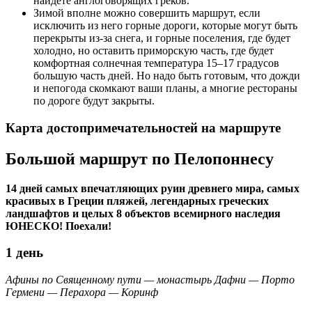
найдете англоговорящих греков.
Зимой вполне можно совершить маршрут, если
исключить из него горные дороги, которые могут быть
перекрыты из-за снега, и горные поселения, где будет
холодно, но оставить приморскую часть, где будет
комфортная солнечная температура 15–17 градусов
большую часть дней. Но надо быть готовым, что дожди
и непогода скомкают ваши планы, а многие рестораны
по дороге будут закрыты.
Карта достопримечательностей на маршруте
Большой маршрут по Пелопоннесу
14 дней самых впечатляющих руин древнего мира, самых
красивых в Греции пляжей, легендарных греческих
ландшафтов и целых 8 объектов всемирного наследия
ЮНЕСКО! Поехали!
1 день
Афины по Священному пути —
монастырь Дафни
— Порто
Гермени —
Перахора
— Коринф