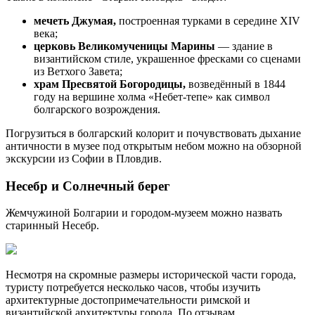
мечеть Джумая,
построенная турками в середине XIV
века;
церковь Великомученицы Марины
— здание в
византийском стиле, украшенное фресками со сценами
из Ветхого Завета;
храм Пресвятой Богородицы,
возведённый в 1844
году на вершине холма «Небет-тепе» как символ
болгарского возрождения.
Погрузиться в болгарский колорит и почувствовать дыхание
античности в музее под открытым небом можно на обзорной
экскурсии из Софии в Пловдив.
Несебр и Солнечный берег
Жемчужиной Болгарии и городом-музеем можно назвать
старинный Несебр.
Несмотря на скромные размеры исторической части города,
туристу потребуется несколько часов, чтобы изучить
архитектурные достопримечательности римской и
византийской архитектуры города. По отзывам