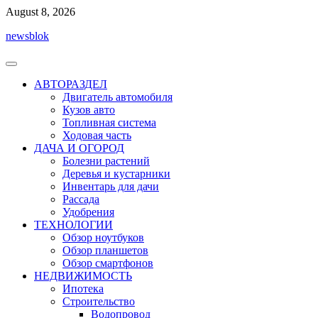
Перейти
August 8, 2026
к
newsblok
содержимому
АВТОРАЗДЕЛ
Двигатель автомобиля
Кузов авто
Топливная система
Ходовая часть
ДАЧА И ОГОРОД
Болезни растений
Деревья и кустарники
Инвентарь для дачи
Рассада
Удобрения
ТЕХНОЛОГИИ
Обзор ноутбуков
Обзор планшетов
Обзор смартфонов
НЕДВИЖИМОСТЬ
Ипотека
Строительство
Водопровод