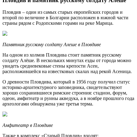
Пловдив и памятник русскому солдату Алеше
Пловдив – один из самых старых европейских городов и
второй по величине в Болгарии расположен в южной части
страны рядом с Родопскими горами на реке Марица.
Памятник русскому солдату Алеше в Пловдиве
На одном из холмов Пловдива стоит памятник русскому
солдату Алёше. В нескольких минутах езды от города можно
увидеть средневековые стены крепости Асен,
расположившейся на известковых скалах над рекой Асеница.
О древности Пловдива, который в 1956 году получил статус
историко-архитектурного заповедника, свидетельствуют
хорошо сохранившиеся римские строения: стадион, форум,
одеон, амфитеатр и руины акведука, а в ноябре прошлого года
археологами обнаружена уже третья терма.
Амфитеатр в Пловдиве
Также в комплекс «Старый Пловдив» входят: