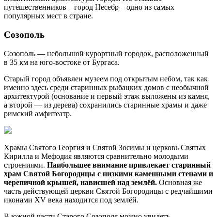
путешественников – город Несебр – одно из самых
популярных мест в стране.
Созополь
Созополь — небольшой курортный городок, расположенный
в 35 км на юго-востоке от Бургаса.
Старый город объявлен музеем под открытым небом, так как
именно здесь среди старинных рыбацких домов с необычной
архитектурой (основание и первый этаж выложены из камня,
а второй — из дерева) сохранились старинные храмы и даже
римский амфитеатр.
Храмы Святого Георгия и Святой Зосимы и церковь Святых
Кирилла и Мефодия являются сравнительно молодыми
строениями.
Наибольшее внимание привлекает старинный
храм Святой Богородицы с низкими каменными стенами и
черепичной крышей, нависшей над землёй.
Основная же
часть действующей церкви Святой Богородицы с редчайшими
иконами XV века находится под землёй.
В южной части Старого Созополя можно увидеть